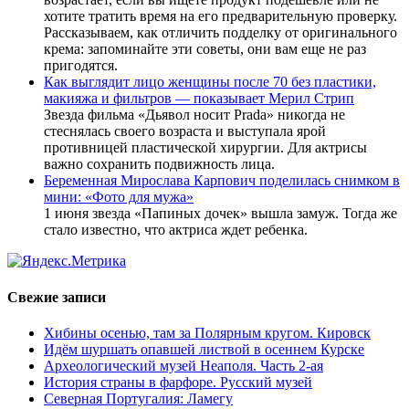
хотите тратить время на его предварительную проверку.
Рассказываем, как отличить подделку от оригинального
крема: запоминайте эти советы, они вам еще не раз
пригодятся.
Как выглядит лицо женщины после 70 без пластики,
макияжа и фильтров — показывает Мерил Стрип
Звезда фильма «Дьявол носит Prada» никогда не
стеснялась своего возраста и выступала ярой
противницей пластической хирургии. Для актрисы
важно сохранить подвижность лица.
Беременная Мирослава Карпович поделилась снимком в
мини: «Фото для мужа»
1 июня звезда «Папиных дочек» вышла замуж. Тогда же
стало известно, что актриса ждет ребенка.
Свежие записи
Хибины осенью, там за Полярным кругом. Кировск
Идём шуршать опавшей листвой в осеннем Курске
Археологический музей Неаполя. Часть 2-ая
История страны в фарфоре. Русский музей
Северная Португалия: Ламегу