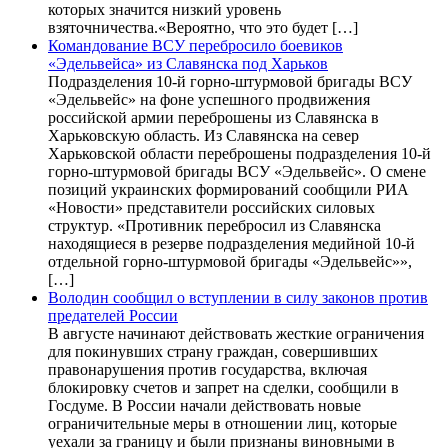
которых значится низкий уровень
взяточничества.«Вероятно, что это будет […]
Командование ВСУ перебросило боевиков
«Эдельвейса» из Славянска под Харьков
Подразделения 10-й горно-штурмовой бригады ВСУ
«Эдельвейс» на фоне успешного продвижения
российской армии переброшены из Славянска в
Харьковскую область. Из Славянска на север
Харьковской области переброшены подразделения 10-й
горно-штурмовой бригады ВСУ «Эдельвейс». О смене
позиций украинских формирований сообщили РИА
«Новости» представители российских силовых
структур. «Противник перебросил из Славянска
находящиеся в резерве подразделения медийной 10-й
отдельной горно-штурмовой бригады «Эдельвейс»»,
[…]
Володин сообщил о вступлении в силу законов против
предателей России
В августе начинают действовать жесткие ограничения
для покинувших страну граждан, совершивших
правонарушения против государства, включая
блокировку счетов и запрет на сделки, сообщили в
Госдуме. В России начали действовать новые
ограничительные меры в отношении лиц, которые
уехали за границу и были признаны виновными в