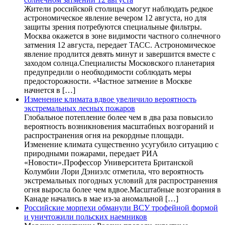
Жители российской столицы смогут наблюдать редкое
астрономическое явление вечером 12 августа, но для
защиты зрения потребуются специальные фильтры.
Москва окажется в зоне видимости частного солнечного
затмения 12 августа, передает ТАСС. Астрономическое
явление продлится девять минут и завершится вместе с
заходом солнца.Специалисты Московского планетария
предупредили о необходимости соблюдать меры
предосторожности. «Частное затмение в Москве
начнется в […]
Изменение климата вдвое увеличило вероятность
экстремальных лесных пожаров
Глобальное потепление более чем в два раза повысило
вероятность возникновения масштабных возгораний и
распространения огня на рекордные площади.
Изменение климата существенно усугубило ситуацию с
природными пожарами, передает РИА
«Новости».Профессор Университета Британской
Колумбии Лори Дэниэлс отметила, что вероятность
экстремальных погодных условий для распространения
огня выросла более чем вдвое.Масштабные возгорания в
Канаде начались в мае из-за аномальной […]
Российские морпехи обманули ВСУ трофейной формой
и уничтожили польских наемников