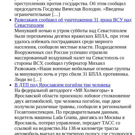
преступлениях против государства. Об этом сообщил
председатель Госдумы Вячеслав Володин. «Введены
ограничительные […]
Развозжаев сообщил об уничтожении 31 дрона ВСУ над
Севастополем
Минувшей ночью и утром субботы над Севастополем
были перехвачены десятки вражеских БПЛА, при этом
удалось избежать пострадавших среди мирного
населения, сообщили местные власти. Подразделения
Вооруженных сил России успешно отразили
массированный воздушный налет на Севастополь со
стороны ВСУ, сообщил губернатор Михаил
Развожаев.«Наши военные мобильные огневые группы
за минувшую ночь и утро сбили 31 БПЛА противника.
Люди во […]
В ДТП под Ярославлем погибли три человека
На федеральной автодороге «М8 Холмогоры» в
Ярославской области произошло лобовое столкновение
двух автомобилей, три человека погибли, еще двое
получили различные травмы, сообщили в региональной
Госавтоинспекции. По предварительным данным,
водитель машины Lada Granta, двигаясь из Москвы в
Ярославль, потерял управление, передает ТАСС со
ссылкой на ведомство.На 138-м километре трассы
автомобиль выехал на встречную полосу, где столкнулся