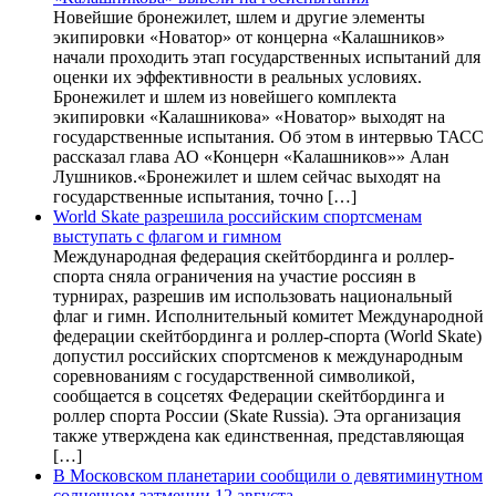
Новейшие бронежилет, шлем и другие элементы
экипировки «Новатор» от концерна «Калашников»
начали проходить этап государственных испытаний для
оценки их эффективности в реальных условиях.
Бронежилет и шлем из новейшего комплекта
экипировки «Калашникова» «Новатор» выходят на
государственные испытания. Об этом в интервью ТАСС
рассказал глава АО «Концерн «Калашников»» Алан
Лушников.«Бронежилет и шлем сейчас выходят на
государственные испытания, точно […]
World Skate разрешила российским спортсменам
выступать с флагом и гимном
Международная федерация скейтбординга и роллер-
спорта сняла ограничения на участие россиян в
турнирах, разрешив им использовать национальный
флаг и гимн. Исполнительный комитет Международной
федерации скейтбординга и роллер-спорта (World Skate)
допустил российских спортсменов к международным
соревнованиям с государственной символикой,
сообщается в соцсетях Федерации скейтбординга и
роллер спорта России (Skate Russia). Эта организация
также утверждена как единственная, представляющая
[…]
В Московском планетарии сообщили о девятиминутном
солнечном затмении 12 августа