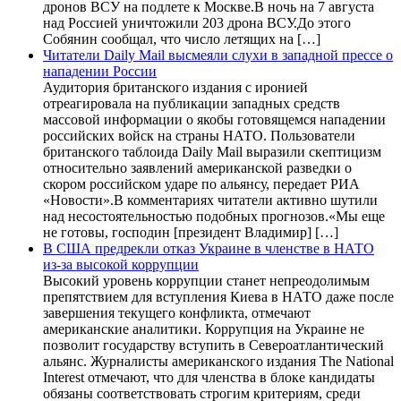
дронов ВСУ на подлете к Москве.В ночь на 7 августа
над Россией уничтожили 203 дрона ВСУ.До этого
Собянин сообщал, что число летящих на […]
Читатели Daily Mail высмеяли слухи в западной прессе о
нападении России
Аудитория британского издания с иронией
отреагировала на публикации западных средств
массовой информации о якобы готовящемся нападении
российских войск на страны НАТО. Пользователи
британского таблоида Daily Mail выразили скептицизм
относительно заявлений американской разведки о
скором российском ударе по альянсу, передает РИА
«Новости».В комментариях читатели активно шутили
над несостоятельностью подобных прогнозов.«Мы еще
не готовы, господин [президент Владимир] […]
В США предрекли отказ Украине в членстве в НАТО
из-за высокой коррупции
Высокий уровень коррупции станет непреодолимым
препятствием для вступления Киева в НАТО даже после
завершения текущего конфликта, отмечают
американские аналитики. Коррупция на Украине не
позволит государству вступить в Североатлантический
альянс. Журналисты американского издания The National
Interest отмечают, что для членства в блоке кандидаты
обязаны соответствовать строгим критериям, среди