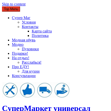
Skip to content
Top Menu
Супер Маг
Условия
Контакты
Карта сайта
Политика
Модная обувь
Модно
Пуховики
Подарки!
На отдых!
Расслабься!
Про ЕДУ!
Для кухни
Консультации
CуперМаркет универсал