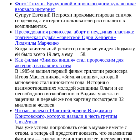
Фото Татьяны Брухуновой в прошлогоднем купальнике
взорвало интернет
Супруг Евгений Петросян прокомментировал снимок
сердечком, а интернет-пользователи рассыпались в
комплиментах.
Преследования режиссера, аборт и неудачная пластика:
трагическая судьба «советской Одри Хепберн»
Людмилы Марченко
Когда влиятельный режиссер впервые увидел Людмилу,
ей было всего 19 лет, а ему — 58.
Как фильм «Зимняя вишня» стал пророческим для
актеров, сыгравших в нем
В 1985-м вышел первый фильм трилогии режиссера
Игоря Масленникова «Зимняя вишня», который
мгновенно стал кинохитом года. История о
взаимоотношениях молодой женщины Ольги и ее
несвободного возлюбленного Вадима увлекла и
зацепила: в первый же год картину посмотрели 32
миллиона человек.
Что мы знаем о 19-летней дочери Владимира
Кристовского, которую назвали в честь группы
Uma2rman
Ума уже успела попробовать себя в музыке вместе с
отцом, а теперь ей предстоит доказать, что знаменитая
фамилия — далеко не единственное ее преимущество.