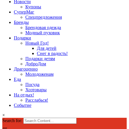
Новости
Купоны
СуперМаг
Спецпредложения
Бренды
Брендовая одежда
Модный пуховик
Подарки
Новый Год!
Для детей
Снег в радость!
Подарки детям
ДоброДом
Драгоценно
Молодоженам
Еда
Посуда
Хозтовары
На отдых!
Расслабься!
Событие
×
Search for: