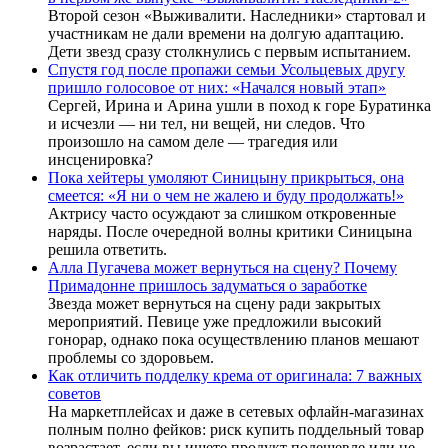
Второй сезон «Выживалити. Наследники» стартовал и
участникам не дали времени на долгую адаптацию.
Дети звезд сразу столкнулись с первым испытанием.
Спустя год после пропажи семьи Усольцевых другу
пришло голосовое от них: «Начался новый этап»
Сергей, Ирина и Арина ушли в поход к горе Буратинка
и исчезли — ни тел, ни вещей, ни следов. Что
произошло на самом деле — трагедия или
инсценировка?
Пока хейтеры умоляют Синицыну прикрыться, она
смеется: «Я ни о чем не жалею и буду продолжать!»
Актрису часто осуждают за слишком откровенные
наряды. После очередной волны критики Синицына
решила ответить.
Алла Пугачева может вернуться на сцену? Почему
Примадонне пришлось задуматься о заработке
Звезда может вернуться на сцену ради закрытых
мероприятий. Певице уже предложили высокий
гонорар, однако пока осуществлению планов мешают
проблемы со здоровьем.
Как отличить подделку крема от оригинала: 7 важных
советов
На маркетплейсах и даже в сетевых офлайн-магазинах
полным полно фейков: риск купить поддельный товар
возрастает, если вы ищете продукт подешевле или не