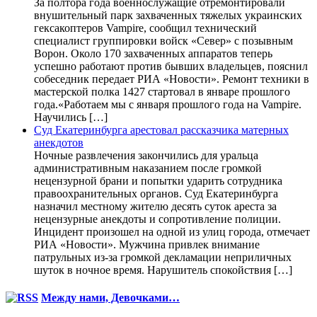
За полтора года военнослужащие отремонтировали
внушительный парк захваченных тяжелых украинских
гексакоптеров Vampire, сообщил технический
специалист группировки войск «Север» с позывным
Ворон. Около 170 захваченных аппаратов теперь
успешно работают против бывших владельцев, пояснил
собеседник передает РИА «Новости». Ремонт техники в
мастерской полка 1427 стартовал в январе прошлого
года.«Работаем мы с января прошлого года на Vampire.
Научились […]
Суд Екатеринбурга арестовал рассказчика матерных
анекдотов
Ночные развлечения закончились для уральца
административным наказанием после громкой
нецензурной брани и попытки ударить сотрудника
правоохранительных органов. Суд Екатеринбурга
назначил местному жителю десять суток ареста за
нецензурные анекдоты и сопротивление полиции.
Инцидент произошел на одной из улиц города, отмечает
РИА «Новости». Мужчина привлек внимание
патрульных из-за громкой декламации неприличных
шуток в ночное время. Нарушитель спокойствия […]
Между нами, Девочками…