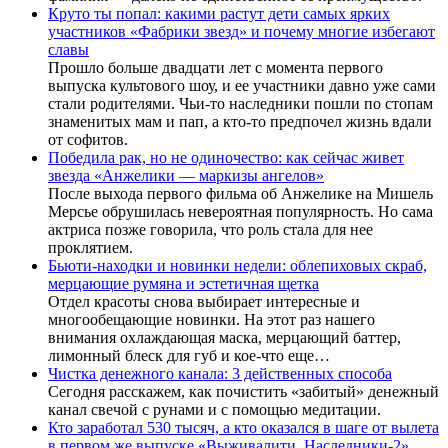
Круто ты попал: какими растут дети самых ярких
участников «Фабрики звезд» и почему многие избегают
славы
Прошло больше двадцати лет с момента первого
выпуска культового шоу, и ее участники давно уже сами
стали родителями. Чьи-то наследники пошли по стопам
знаменитых мам и пап, а кто-то предпочел жизнь вдали
от софитов.
Победила рак, но не одиночество: как сейчас живет
звезда «Анжелики — маркизы ангелов»
После выхода первого фильма об Анжелике на Мишель
Мерсье обрушилась невероятная популярность. Но сама
актриса позже говорила, что роль стала для нее
проклятием.
Бьюти-находки и новинки недели: облепиховых скраб,
мерцающие румяна и эстетичная щетка
Отдел красоты снова выбирает интересные и
многообещающие новинки. На этот раз нашего
внимания охлаждающая маска, мерцающий баттер,
лимонный блеск для губ и кое-что еще…
Чистка денежного канала: 3 действенных способа
Сегодня расскажем, как почистить «забитый» денежный
канал свечой с рунами и с помощью медитации.
Кто заработал 530 тысяч, а кто оказался в шаге от вылета
в первом же выпуске «Выживалити. Наследники-2»