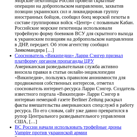
Морские пехотинцы России провели скрытные
операции на добропольском направлении, захватив
позиции украинских сил и ликвидировав группу
иностранных бойцов, сообщил боец морской пехоты в
составе группировки войск «Центр» с позывным Кабан.
Российские морские пехотинцы использовали
трофейную форму боевиков ВСУ для скрытного выхода
к украинским позициям на добропольском направлении
в ДНР, передает. Об этом агентству сообщил
Замкомандира […]
Сооснователь «Википедии» Ларри Сэнгер признал
платформу органом пропаганды ЦРУ
Американская разведывательная служба активно
вносила правки в статьи онлайн-энциклопедии
«Википедия», пользуясь правилом анонимности для
продвижения собственных интересов, отметил
сооснователь интернет-ресурса Ларри Сэнгер. Создатель
известного портала «Википедия» Ларри Сэнгер в
интервью немецкой газете Berliner Zeitung раскрыл
факты вмешательства американских спецслужб в работу
ресурса. По его словам, сайт уже давно превратился в
рупор Центрального разведывательного управления
США, […]
ВС России начали использовать трофейные дроны
Vampire против украинской армии