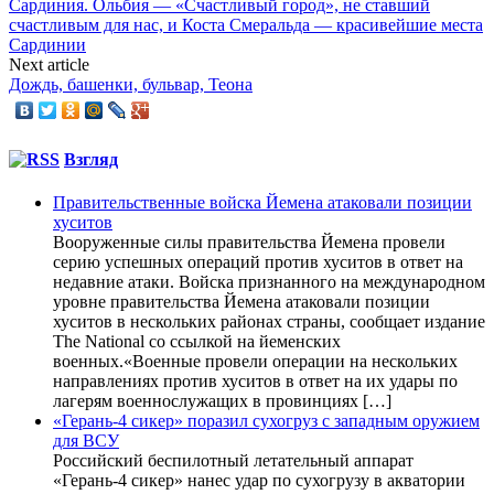
Сардиния. Ольбия — «Счастливый город», не ставший
счастливым для нас, и Коста Смеральда — красивейшие места
Сардинии
Next article
Дождь, башенки, бульвар, Теона
Взгляд
Правительственные войска Йемена атаковали позиции
хуситов
Вооруженные силы правительства Йемена провели
серию успешных операций против хуситов в ответ на
недавние атаки. Войска признанного на международном
уровне правительства Йемена атаковали позиции
хуситов в нескольких районах страны, сообщает издание
The National со ссылкой на йеменских
военных.«Военные провели операции на нескольких
направлениях против хуситов в ответ на их удары по
лагерям военнослужащих в провинциях […]
«Герань-4 сикер» поразил сухогруз с западным оружием
для ВСУ
Российский беспилотный летательный аппарат
«Герань-4 сикер» нанес удар по сухогрузу в акватории