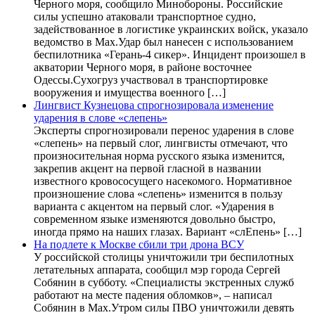
Черного моря, сообщило Минобороны. Российские
силы успешно атаковали транспортное судно,
задействованное в логистике украинских войск, указало
ведомство в Max.Удар был нанесен с использованием
беспилотника «Герань-4 сикер». Инцидент произошел в
акватории Черного моря, в районе восточнее
Одессы.Сухогруз участвовал в транспортировке
вооружения и имущества военного […]
Лингвист Кузнецова спрогнозировала изменение
ударения в слове «слепень»
Эксперты спрогнозировали перенос ударения в слове
«слепень» на первый слог, лингвисты отмечают, что
произносительная норма русского языка изменится,
закрепив акцент на первой гласной в названии
известного кровососущего насекомого. Нормативное
произношение слова «слепень» изменится в пользу
варианта с акцентом на первый слог. «Ударения в
современном языке изменяются довольно быстро,
иногда прямо на наших глазах. Вариант «слЕпень» […]
На подлете к Москве сбили три дрона ВСУ
У российской столицы уничтожили три беспилотных
летательных аппарата, сообщил мэр города Сергей
Собянин в субботу. «Специалисты экстренных служб
работают на месте падения обломков», – написал
Собянин в Max.Утром силы ПВО уничтожили девять