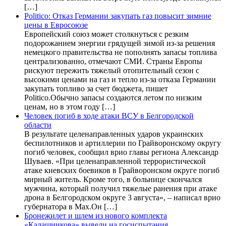
[…]
Politico: Отказ Германии закупать газ повысит зимние
цены в Евросоюзе
Европейский союз может столкнуться с резким
подорожанием энергии грядущей зимой из-за решения
немецкого правительства не пополнять запасы топлива
централизованно, отмечают СМИ. Страны Европы
рискуют пережить тяжелый отопительный сезон с
высокими ценами на газ и тепло из-за отказа Германии
закупать топливо за счет бюджета, пишет
Politico.Обычно запасы создаются летом по низким
ценам, но в этом году […]
Человек погиб в ходе атаки ВСУ в Белгородской
области
В результате целенаправленных ударов украинских
беспилотников и артиллерии по Грайворонскому округу
погиб человек, сообщил врио главы региона Александр
Шуваев. «При целенаправленной террористической
атаке киевских боевиков в Грайворонском округе погиб
мирный житель. Кроме того, в больнице скончался
мужчина, который получил тяжелые ранения при атаке
дрона в Белгородском округе 3 августа», – написал врио
губернатора в Max.Он […]
Бронежилет и шлем из нового комплекта
«Калашникова» вывели на госиспытания