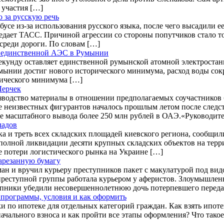
 участия […]
 за русскую речь
усе из-за использования русского языка, после чего высадили е
едает ТАСС. Причиной агрессии со стороны попутчиков стало то
среди дороги. По словам […]
ту единственной АЭС в Румынии
 секунду оставляет единственной румынской атомной электроста
мынии достиг нового исторического минимума, расход воды сокра
рического минимума […]
Лерчек
водство материалы в отношении предполагаемых соучастников б
е неизвестных фигурантов началось прошлым летом после следс
е масштабного вывода более 250 млн рублей в ОАЭ.«Руководите
ладов
ка и треть всех складских площадей киевского региона, сообщил
 полной ликвидации десяти крупных складских объектов на тер
е потери логистического рынка на Украине […]
арезанную бумагу
ан и вручил курьеру преступников пакет с макулатурой под в
 преступной группы работала курьером у аферистов. Злоумышленн
тупники убедили несовершеннолетнюю дочь потерпевшего переда
: программы, условия и как оформить
 по ипотеке для отдельных категорий граждан. Как взять ипоте
ачального взноса и как пройти все этапы оформления? Что такое