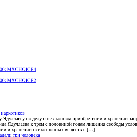
$5000: MXCHOICE4
$1600: MXCHOICE2
 наркотиков
Ядуллаеву по делу о незаконном приобретении и хранении зап
а Ядуллаева к трем с половиной годам лишения свободы условн
ии и хранении психотропных веществ в […]
адали три человека