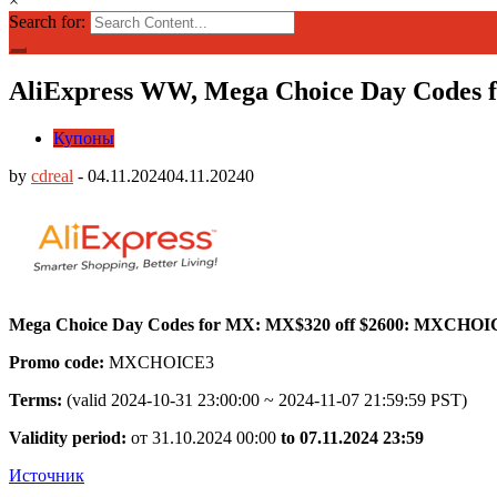
×
Search for:
AliExpress WW, Mega Choice Day Codes
Купоны
by
cdreal
-
04.11.2024
04.11.2024
0
Mega Choice Day Codes for MX: MX$320 off $2600: MXCHOI
Promo code:
MXCHOICE3
Terms:
(valid 2024-10-31 23:00:00 ~ 2024-11-07 21:59:59 PST)
Validity period:
от 31.10.2024 00:00
to 07.11.2024 23:59
Источник