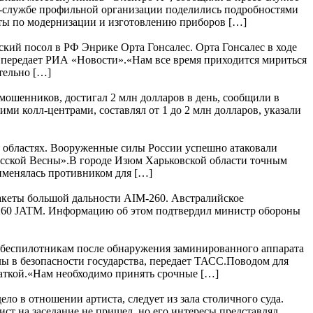
с-службе профильной организации поделились подробностями
ты по модернизации и изготовлению приборов […]
кий посол в РФ Энрике Орта Гонсалес. Орта Гонсалес в ходе
 передает РИА «Новости».«Нам все время приходится мириться
тельно […]
шенников, достигал 2 млн долларов в день, сообщили в
 колл-центрами, составлял от 1 до 2 млн долларов, указали
 областях. Вооруженные силы России успешно атаковали
усской Весны».В городе Изюм Харьковской области точным
рименялась противником для […]
акеты большой дальности AIM-260. Австралийское
M-260 JATM. Информацию об этом подтвердил министр обороны
 беспилотникам после обнаружения заминированного аппарата
лы в безопасности государства, передает ТАСС.Поводом для
чаткой.«Нам необходимо принять срочные […]
ло в отношении артиста, следует из зала столичного суда.
ст на заседание не пришел, но его интересы представлял