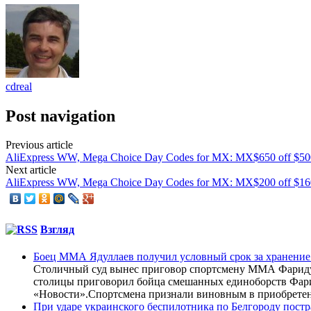
cdreal
Post navigation
Previous article
AliExpress WW, Mega Choice Day Codes for MX: MX$650 off 
Next article
AliExpress WW, Mega Choice Day Codes for MX: MX$200 off 
Взгляд
Боец ММА Ядуллаев получил условный срок за хранение
Столичный суд вынес приговор спортсмену ММА Фариду 
столицы приговорил бойца смешанных единоборств Фарид
«Новости».Спортсмена признали виновным в приобретен
При ударе украинского беспилотника по Белгороду постр