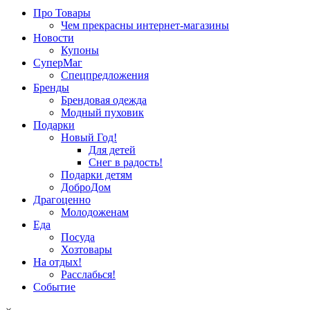
Про Товары
Чем прекрасны интернет-магазины
Новости
Купоны
СуперМаг
Спецпредложения
Бренды
Брендовая одежда
Модный пуховик
Подарки
Новый Год!
Для детей
Снег в радость!
Подарки детям
ДоброДом
Драгоценно
Молодоженам
Еда
Посуда
Хозтовары
На отдых!
Расслабься!
Событие