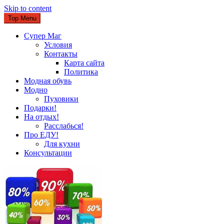
Skip to content
Top Menu
Супер Маг
Условия
Контакты
Карта сайта
Политика
Модная обувь
Модно
Пуховики
Подарки!
На отдых!
Расслабься!
Про ЕДУ!
Для кухни
Консультации