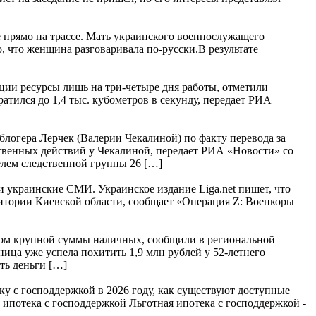
е прямо на трассе. Мать украинского военнослужащего
, что женщина разговаривала по-русски.В результате
нции ресурсы лишь на три-четыре дня работы, отметили
тился до 1,4 тыс. кубометров в секунду, передает РИА
логера Лерчек (Валерии Чекалиной) по факту перевода за
твенных действий у Чекалиной, передает РИА «Новости» со
лем следственной группы 26 […]
и украинские СМИ. Украинское издание Liga.net пишет, что
ритории Киевской области, сообщает «Операция Z: Военкоры
идом крупной суммы наличных, сообщили в региональной
ица уже успела похитить 1,9 млн рублей у 52-летнего
ть деньги […]
ку с господдержкой в 2026 году, как существуют доступные
 ипотека с господдержкой Льготная ипотека с господдержкой -