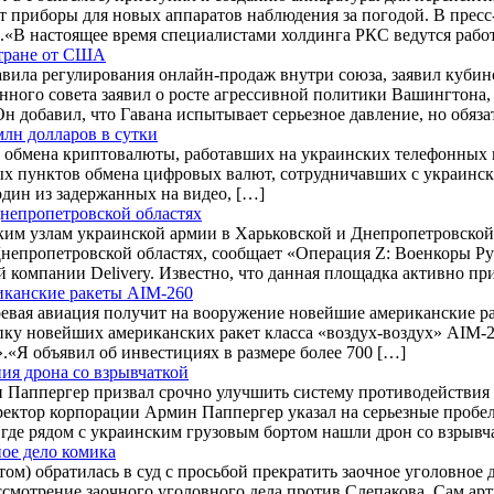
т приборы для новых аппаратов наблюдения за погодой. В прес
.«В настоящее время специалистами холдинга РКС ведутся рабо
стране от США
вила регулирования онлайн-продаж внутри союза, заявил кубинс
нного совета заявил о росте агрессивной политики Вашингтона,
н добавил, что Гавана испытывает серьезное давление, но обяза
лн долларов в сутки
обмена криптовалюты, работавших на украинских телефонных мо
 пунктов обмена цифровых валют, сотрудничавших с украинскими
дин из задержанных на видео, […]
Днепропетровской областях
им узлам украинской армии в Харьковской и Днепропетровской
Днепропетровской областях, сообщает «Операция Z: Военкоры Р
 компании Delivery. Известно, что данная площадка активно п
риканские ракеты AIM-260
оевая авиация получит на вооружение новейшие американские р
упку новейших американских ракет класса «воздух-воздух» AI
.«Я объявил об инвестициях в размере более 700 […]
ния дрона со взрывчаткой
н Паппергер призвал срочно улучшить систему противодействия
ректор корпорации Армин Паппергер указал на серьезные пробе
 где рядом с украинским грузовым бортом нашли дрон со взрыв
ое дело комика
м) обратилась в суд с просьбой прекратить заочное уголовное де
мотрение заочного уголовного дела против Слепакова. Сам арти