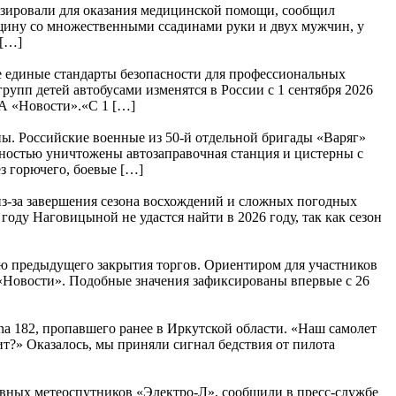
изировали для оказания медицинской помощи, сообщил
нщину со множественными ссадинами руки и двух мужчин, у
 […]
е единые стандарты безопасности для профессиональных
упп детей автобусами изменятся в России с 1 сентября 2026
ИА «Новости».«С 1 […]
. Российские военные из 50-й отдельной бригады «Варяг»
ностью уничтожены автозаправочная станция и цистерны с
з горючего, боевые […]
з-за завершения сезона восхождений и сложных погодных
ду Наговицыной не удастся найти в 2026 году, так как сезон
ю предыдущего закрытия торгов. Ориентиром для участников
А «Новости». Подобные значения зафиксированы впервые с 26
a 182, пропавшего ранее в Иркутской области. «Наш самолет
т?» Оказалось, мы приняли сигнал бедствия от пилота
ивных метеоспутников «Электро-Л», сообщили в пресс-службе