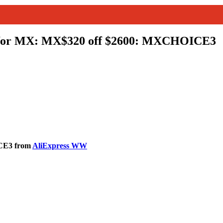
 for MX: MX$320 off $2600: MXCHOICE3
CE3 from
AliExpress WW