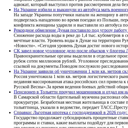
адвокат, который выступил против рассмотрения дела без
На Украине избили и выкинули из автобуса мать военного
На западе Украины попутчики напали на женщину в автоб
подверглась нападению во время поездки из Польши, пер
конфликта женщины ударили и выставили из автобуса по
Рекордное обмеление Дуная поставило под угрозу рабо
Снижение расхода воды в реке до 1,4 тыс. кубометров в
мечтные власти. Уровень воды в Дунае на территории Ру
«Новости». «Сегодня уровень Дуная достиг нового исто
СК завел новое уголовное дело после обысков у блогера 
Правоохранительные органы выделили в отдельное произ
рубеж сотен миллионов рублей. Уголовное преследовани
ссылкой на документы.Поводом послужило расследовани
На Украине заявили об уничтожении 1 млн кв. метров ск
Россия уничтожила 1 млн кв. метров логистического рын
недавняя массированная атака российских сил привела к
Русской Весны».За время ведения боевых действий общи
Пенсионер в Тольятти проучил мошенников и отдал им н
В Самарской области бдительный мужчина распознал обм
прокуратуре. Безработная местная жительница в составе
тольяттинца, указали в ведомстве, передает ТАСС.Прес
Справки: Льготная ипотека с господдержкой в 2026 году
Государство продолжает субсидировать процентные ставки
программы и ставки, какие выплаты подойдут для первон
это кредит на покупку или строительство жилья по […]