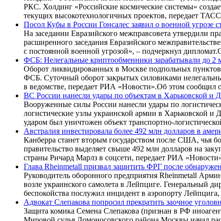
РКС. Холдинг «Российские космические системы» создае
текущих высокотехнологичных проектов, передает ТАСС
Посол Кубы в России Гонсалес заявил о военной угрозе 
На заседании Евразийского межправсовета утвердили пра
расширенного заседания Евразийского межправительстве
с постоянной военной угрозой», – подчеркнул дипломат.О
ФСБ: Нелегальные криптообменники зарабатывали до 2 м
Оборот ликвидированных в Москве подпольных пунктов 
ФСБ. Суточный оборот закрытых силовиками нелегальных
в ведомстве, передает РИА «Новости».Об этом сообщил о
ВС России нанесли удары по объектам в Харьковской и 
Вооруженные силы России нанесли удары по логистическ
логистические узлы украинской армии в Харьковской и 
ударом был уничтожен объект транспортно-логистической
Австралия инвестировала более 492 млн долларов в аме
Канберра станет вторым государством после США, чья б
правительство выделяет свыше 492 млн долларов на зак
страны Ричард Марлз в соцсети, передает РИА «Новости»
Глава Rheinmetall призвал защитить ФРГ после обнаруже
Руководитель оборонного предприятия Rheinmetall Арми
возле украинского самолета в Лейпциге. Генеральный ди
беспокойства послужил инцидент в аэропорту Лейпцига,
Адвокат Слепакова попросил прекратить заочное уголовн
Защита комика Семена Слепакова (признан в РФ иноагенто
Мировой судья Ломоносовского района Москвы начал расс