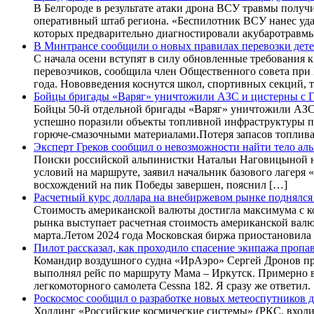
В Белгороде в результате атаки дрона ВСУ травмы полу
оперативный штаб региона. «Беспилотник ВСУ нанес уда
которых предварительно диагностировали акубаротравм
В Минтрансе сообщили о новых правилах перевозки детей
С начала осени вступят в силу обновленные требования
перевозчиков, сообщила член Общественного совета при 
года. Нововведения коснутся школ, спортивных секций, 
Бойцы бригады «Варяг» уничтожили АЗС и цистерны с
Бойцы 50-й отдельной бригады «Варяг» уничтожили АЗС
успешно поразили объекты топливной инфраструктуры пр
горюче-смазочными материалами.Потеря запасов топлива 
Эксперт Греков сообщил о невозможности найти тело а
Поиски российской альпинистки Натальи Наговицыной на
условий на маршруте, заявил начальник базового лагеря
восхождений на пик Победы завершен, пояснил […]
Расчетный курс доллара на внебиржевом рынке поднялся
Стоимость американской валюты достигла максимума с к
рынка выступает расчетная стоимость американской валю
марта.Летом 2024 года Московская биржа приостановила 
Пилот рассказал, как проходило спасение экипажа пропа
Командир воздушного судна «ИрАэро» Сергей Дронов прин
выполнял рейс по маршруту Мама – Иркутск. Примерно в 
легкомоторного самолета Cessna 182. Я сразу же ответил.
Роскосмос сообщил о разработке новых метеоспутников 
Холдинг «Российские космические системы» (РКС, входи