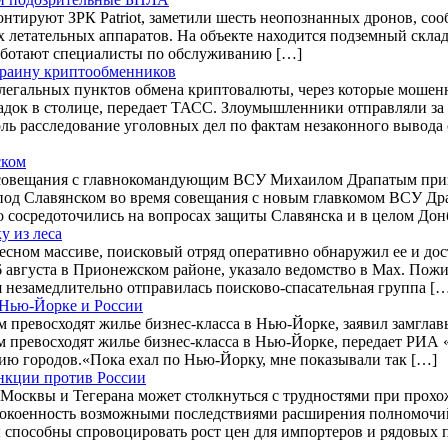
онтируют ЗРК Patriot, заметили шесть неопознанных дронов, с
етательных аппаратов. На объекте находится подземный склад м
 работают специалисты по обслуживанию […]
Украину криптообменников
легальных пунктов обмена криптовалюты, через которые мошен
док в столице, передает ТАСС. Злоумышленники отправляли за
ль расследование уголовных дел по фактам незаконного вывода 
ском
совещания с главнокомандующим ВСУ Михаилом Драпатым призна
од Славянском во время совещания с новым главкомом ВСУ Др
сосредоточились на вопросах защиты Славянска и в целом Донб
у из леса
лесном массиве, поисковый отряд оперативно обнаружил ее и до
вгуста в Прионежском районе, указало ведомство в Max. Пожил
 незамедлительно отправилась поисково-спасательная группа [
 Нью-Йорке и России
 превосходят жилье бизнес-класса в Нью-Йорке, заявил замгл
 превосходят жилье бизнес-класса в Нью-Йорке, передает РИА 
ию городов.«Пока ехал по Нью-Йорку, мне показывали так […]
анкции против России
осквы и Тегерана может столкнуться с трудностями при прохожд
еспокоенность возможными последствиями расширения полномочи
ры способны спровоцировать рост цен для импортеров и рядовых