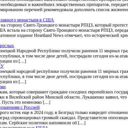
 необходимых и важнейших лекарственных препаратов, передае
рмированию перечней рекомендовала дополнить список жизнен
ославного монастыря в США
на сторону Свято-Троицкого монастыря РПЦЗ, который протесту
А встала на сторону Свято-Троицкого монастыря РПЦЗ, переда
ативное издание Heartland News отмечает, что исторический хри
зрослых
онецкой Народной Республике получили ранения 11 мирных граж
публики, в том числе двое детей, пострадали сегодня из-за ат
уации из […]
СУ
онецкой народной республике получили ранения 11 мирных гражд
публики, в том числе двое детей, пострадали сегодня из-за ат
уации из […]
ями
кам, которые совершают граждане соседних европейских госуда
и в Вилейский район Минской области. Лукашенко заявил, что 
. Пусть это немножко […]
тношениям с Россией
рого истек еще в 2024 году, в Белград только навредит отношен
елград спровоцировал громкий скандал. Представители оппозици
сам. Сербские политики напомнили об […]
или подозрительные БПЛА