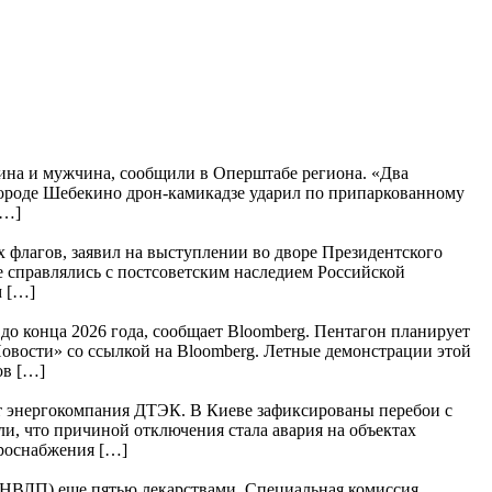
щина и мужчина, сообщили в Оперштабе региона. «Два
городе Шебекино дрон-камикадзе ударил по припаркованному
[…]
 флагов, заявил на выступлении во дворе Президентского
 справлялись с постсоветским наследием Российской
м […]
о конца 2026 года, сообщает Bloomberg. Пентагон планирует
овости» со ссылкой на Bloomberg. Летные демонстрации этой
ов […]
ает энергокомпания ДТЭК. В Киеве зафиксированы перебои с
и, что причиной отключения стала авария на объектах
ктроснабжения […]
НВЛП) еще пятью лекарствами. Специальная комиссия