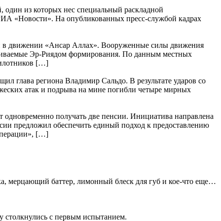
, один из которых нес специальный раскладной
 РИА «Новости». На опубликованных пресс-службой кадрах
ли в движении «Ансар Аллах». Вооруженные силы движения
рживаемые Эр-Риядом формирования. По данным местных
пилотников […]
щил глава региона Владимир Сальдо. В результате ударов со
ажеских атак и подрыва на мине погибли четыре мирных
т одновременно получать две пенсии. Инициатива направлена
сии предложил обеспечить единый подход к предоставлению
перации», […]
а, мерцающий баттер, лимонный блеск для губ и кое-что еще…
зу столкнулись с первым испытанием.