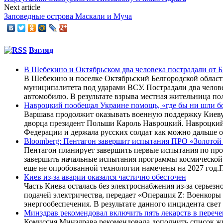
Next article
Заповедные острова Маскали и Муча
Взгляд
В Шебекино и Октябрьском два человека пострадали от
В Шебекино и поселке Октябрьский Белгородской област
муниципалитета под ударами ВСУ. Пострадали два челов
автомобилю. В результате взрыва местная жительница по
Навроцкий пообещал Украине помощь, «где бы ни шли б
Варшава продолжит оказывать военную поддержку Киеву,
дворца президент Польши Кароль Навроцкий. Навроцкий 
Федерации и держала русских солдат как можно дальше от
Bloomberg: Пентагон завершит испытания ПРО «Золотой 
Пентагон планирует завершить первые испытания по про
завершить начальные испытания программы космической 
еще не опробованной технологии намечены на 2027 год.П
Киев из-за аварии оказался частично обесточен
Часть Киева осталась без электроснабжения из-за серье
подачей электричества, передает «Операция Z: Военкор
энергообеспечения. В результате данного инцидента свет 
Минздрав рекомендовал включить пять лекарств в переч
Комиссия Минздрава рекомендовала дополнить список ж