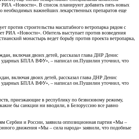
т РИА «Новости». В список планируют добавить пять новых
но необходимых важнейших лекарственных препаратов еще
ет против строительства масштабного ветропарка рядом с
ет РИА «Новости». Обитель выступает против возведения
стианский монастырь ведет борьбу против проекта ветропарка,
дан, включая двоих детей, рассказал глава ДНР Денис
ак ударных БПЛА ВФУ», – написал он.Пушилин уточнил, что
ан, включая двоих детей, рассказал глава ДНР Денис
ак ударных БПЛА ВФУ», – написал он.Пушилин уточнил, что
рств, приезжающие в республику по безвизовому режиму,
какие бы санкции ни вводили, в Белоруссию все равно
иям Сербии и России, заявила оппозиционная партия «Мы –
онного движения «Мы – сила народа» заявили, что подобные