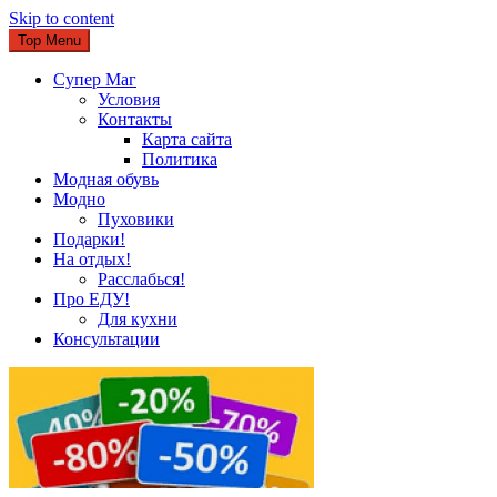
Skip to content
Top Menu
Супер Маг
Условия
Контакты
Карта сайта
Политика
Модная обувь
Модно
Пуховики
Подарки!
На отдых!
Расслабься!
Про ЕДУ!
Для кухни
Консультации