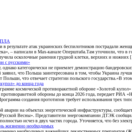
 БПЛА
и в результате атак украинских беспилотников пострадали жен
ека», – написали в Max-канале Оперштаба.Там уточнили, что в 
лучила осколочные ранения грудной клетки, верхних и нижних 
ои с русскими»
 однако категорически не приемлет демонстрацию бандеровских
заявил, что Польша заинтересована в том, чтобы Украина лучше
 Польши, что отвечает стратегии польского государства.«В это
купол» до конца года
грамме космической противоракетной обороне «Золотой купол» д
противоракетной обороны до конца 2026 года, передает РИА «Н
рограмма создания прототипов требует использования трех тип
зной аварии на объектах энергетической инфраструктуры, сообщ
ы Русской Весны». Представители энергокомпании ДТЭК сообщил
полностью исчез в двух частях города. Уточняется, что без эле
ень жизненно необходимых
изненно необходимых важнейших лекарственных препаратов (Ж