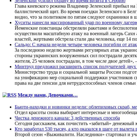
Зеленский усилил охрану во время визита в Сербию
Глава киевского режима Владимир Зеленский прибыл на 
баллистический щит. Во время поездки Зеленского в Бе
видно, что за политиком по пятам следуют охранники в 
Хуситы нанесли массированный удар по военному лагер
Йеменские повстанцы обстреляли ракетами и беспилотн
осуществили масштабную атаку на военный лагерь Сахн
властей, жертвами обстрела стали два человека, еще 14
Сальдо: С начала недели четыре человека погибли от ат
За последнюю неделю жертвами регулярных атак украинск
стороны украинских вооруженных сил пострадали десятк
жителя, 25 человек пострадали, в том числе двое детей», 
Минтруд предложил расширить список получателей двух
Министерство труда и социальной защиты России подгот
на унификацию мер социальной поддержки участников с
права на две пенсии для нетрудоспособных членов семь
Между нами, Девочками…
Бьюти-находки и новинки недели: облепиховых скраб, м
Отдел красоты снова выбирает интересные и многообеща
Чистка денежного канала: 3 действенных способа
Сегодня расскажем, как почистить «забитый» денежный 
Кто заработал 530 тысяч, а кто оказался в шаге от выле
Второй сезон «Выживалити. Наследники» стартовал и уча