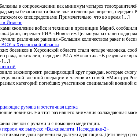
Балканы в сопровождении как минимум четырех телохранителей
лград меры безопасности были значительно расширены, передает
штатском со спецсредствами.Примечательно, что во время […]
ю в Йемене
иками скопление войск и техники в провинции Мариб, сообщи
 аль-Джин, передает РИА «Новости».Целью удара стали подде
 получили различные ранения.«Большим количеством ракет и бес
ак ВСУ в Херсонской области
их боевиков в Херсонской области стали четыре человека, сооб
и гражданских лиц, передает РИА «Новости». «В результате вр
– […]
 пенсий
овило законопроект, расширяющий круг граждан, которые смогу
пециальной военной операции и членов их семей. «Минтруд Рос
и разных категорий погибших участников специальной военной о
ерцающие румяна и эстетичная щетка
ющие новинки. На этот раз нашего внимания охлаждающая маск
канал свечой с рунами и с помощью медитации.
та в первом же выпуске «Выживалити. Наследники-2»
стникам не дали времени на долгую адаптацию. Дети звезд сра