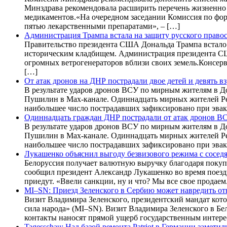
Минздрава рекомендовала расширить перечень жизненно
медикаментов.«На очередном заседании Комиссия по фо
пятью лекарственными препаратами», – […]
Администрация Трампа встала на защиту русского прав
Правительство президента США Дональда Трампа встало 
историческим кладбищем. Администрация президента СШ
огромных ветрогенераторов вблизи своих земель.Консерв
[…]
От атак дронов на ДНР пострадали двое детей и девять в
В результате ударов дронов ВСУ по мирным жителям в Д
Пушилин в Max-канале. Одиннадцать мирных жителей Рес
наибольшее число пострадавших зафиксировано при эвак
Одиннадцать граждан ДНР пострадали от атак дронов В
В результате ударов дронов ВСУ по мирным жителям в Д
Пушилин в Max-канале. Одиннадцать мирных жителей Рес
наибольшее число пострадавших зафиксировано при эвак
Лукашенко объяснил выгоду безвизового режима с сосед
Белоруссия получает валютную выручку благодаря покуп
сообщил президент Александр Лукашенко во время поездк
приедут. «Ввели санкции, ну и что? Мы все свое продаем
MI–SN: Приезд Зеленского в Сербию может навредить о
Визит Владимира Зеленского, президентский мандат кото
сила народа» (MI–SN). Визит Владимира Зеленского в Б
контакты наносят прямой ущерб государственным интере
Tagesschau: Над базой ремонта Patriot в Германии замет