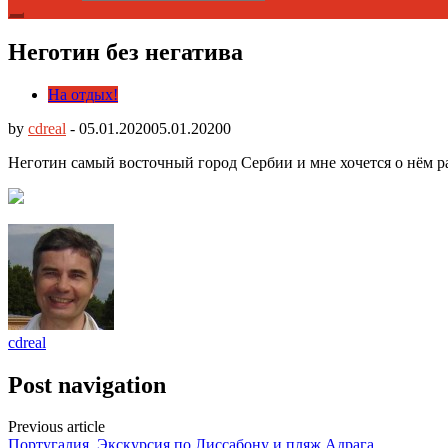
Неготин без негатива
На отдых!
by
cdreal
-
05.01.2020
05.01.2020
0
Неготин самый восточный город Сербии и мне хочется о нём ра
cdreal
Post navigation
Previous article
Португалия. Экскурсия по Лиссабону и пляж Адрага