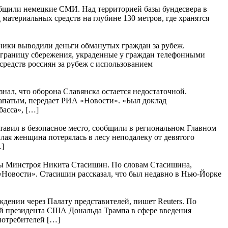
ообщили немецкие СМИ. Над территорией базы бундесвера в
атериальных средств на глубине 130 метров, где хранятся
ники выводили деньги обманутых граждан за рубеж.
 границу сбережения, украденные у граждан телефонными
средств россиян за рубеж с использованием
л, что оборона Славянска остается недостаточной.
апатым, передает РИА «Новости». «Был доклад
асса», […]
ставил в безопасное место, сообщили в региональном Главном
ая женщина потерялась в лесу неподалеку от девятого
…]
авы Минстроя Никита Стасишин. По словам Стасишина,
«Новости». Стасишин рассказал, что был недавно в Нью-Йорке
ении через Палату представителей, пишет Reuters. По
й президента США Дональда Трампа в сфере введения
 потребителей […]