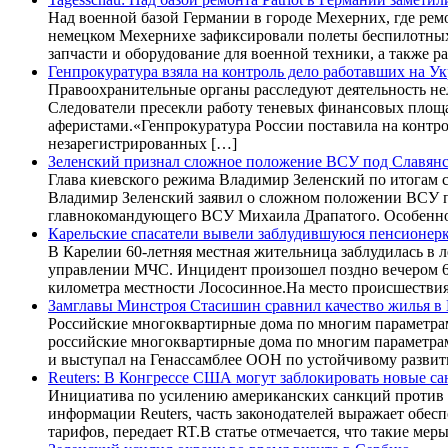
Над военной базой Германии в городе Мехерних, где рем
немецком Мехернихе зафиксировали полеты беспилотных л
запчасти и оборудование для военной техники, а также
Генпрокуратура взяла на контроль дело работавших на 
Правоохранительные органы расследуют деятельность не
Следователи пресекли работу теневых финансовых площа
аферистами.«Генпрокуратура России поставила на контро
незарегистрированных […]
Зеленский признал сложное положение ВСУ под Славян
Глава киевского режима Владимир Зеленский по итогам 
Владимир Зеленский заявил о сложном положении ВСУ п
главнокомандующего ВСУ Михаила Драпатого. Особенно 
Карельские спасатели вывели заблудившуюся пенсионерк
В Карелии 60-летняя местная жительница заблудилась в 
управлении МЧС. Инцидент произошел поздно вечером 6 а
километра местности Лососинное.На место происшествия
Замглавы Минстроя Стасишин сравнил качество жилья в
Российские многоквартирные дома по многим параметрам
российские многоквартирные дома по многим параметрам
и выступал на Генассамблее ООН по устойчивому развит
Reuters: В Конгрессе США могут заблокировать новые с
Инициатива по усилению американских санкций против М
информации Reuters, часть законодателей выражает об
тарифов, передает RT.В статье отмечается, что такие ме