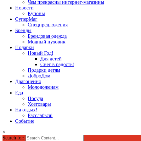
Чем прекрасны интернет-магазины
Новости
Купоны
СуперМаг
Спецпредложения
Бренды
Брендовая одежда
Модный пуховик
Подарки
Новый Год!
Для детей
Снег в радость!
Подарки детям
ДоброДом
Драгоценно
Молодоженам
Еда
Посуда
Хозтовары
На отдых!
Расслабься!
Событие
×
Search for: