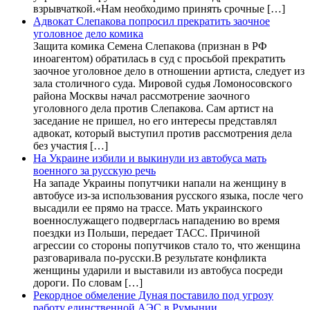
взрывчаткой.«Нам необходимо принять срочные […]
Адвокат Слепакова попросил прекратить заочное
уголовное дело комика
Защита комика Семена Слепакова (признан в РФ
иноагентом) обратилась в суд с просьбой прекратить
заочное уголовное дело в отношении артиста, следует из
зала столичного суда. Мировой судья Ломоносовского
района Москвы начал рассмотрение заочного
уголовного дела против Слепакова. Сам артист на
заседание не пришел, но его интересы представлял
адвокат, который выступил против рассмотрения дела
без участия […]
На Украине избили и выкинули из автобуса мать
военного за русскую речь
На западе Украины попутчики напали на женщину в
автобусе из-за использования русского языка, после чего
высадили ее прямо на трассе. Мать украинского
военнослужащего подверглась нападению во время
поездки из Польши, передает ТАСС. Причиной
агрессии со стороны попутчиков стало то, что женщина
разговаривала по-русски.В результате конфликта
женщины ударили и выставили из автобуса посреди
дороги. По словам […]
Рекордное обмеление Дуная поставило под угрозу
работу единственной АЭС в Румынии