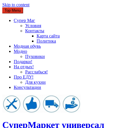
Skip to content
Top Menu
Супер Маг
Условия
Контакты
Карта сайта
Политика
Модная обувь
Модно
Пуховики
Подарки!
На отдых!
Расслабься!
Про ЕДУ!
Для кухни
Консультации
CуперМаркет универсал