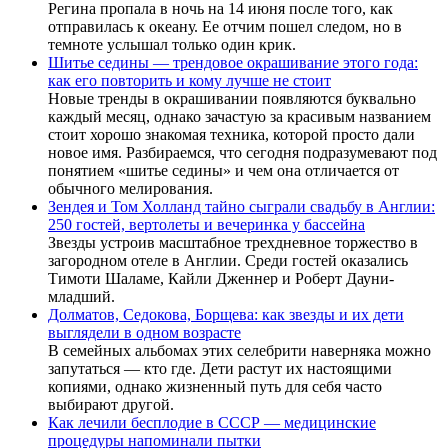
Регина пропала в ночь на 14 июня после того, как
отправилась к океану. Ее отчим пошел следом, но в
темноте услышал только один крик.
Шитье седины — трендовое окрашивание этого года:
как его повторить и кому лучше не стоит
Новые тренды в окрашивании появляются буквально
каждый месяц, однако зачастую за красивым названием
стоит хорошо знакомая техника, которой просто дали
новое имя. Разбираемся, что сегодня подразумевают под
понятием «шитье седины» и чем она отличается от
обычного мелирования.
Зендея и Том Холланд тайно сыграли свадьбу в Англии:
250 гостей, вертолеты и вечеринка у бассейна
Звезды устроив масштабное трехдневное торжество в
загородном отеле в Англии. Среди гостей оказались
Тимоти Шаламе, Кайли Дженнер и Роберт Дауни-
младший.
Долматов, Седокова, Борщева: как звезды и их дети
выглядели в одном возрасте
В семейных альбомах этих селебрити наверняка можно
запутаться — кто где. Дети растут их настоящими
копиями, однако жизненный путь для себя часто
выбирают другой.
Как лечили бесплодие в СССР — медицинские
процедуры напоминали пытки