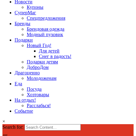
Новости
Купоны
СуперМаг
Спецпредложения
Бренды
Брендовая одежда
Модный пуховик
Подарки
Новый Год!
Для детей
Снег в радость!
Подарки детям
ДоброДом
Драгоценно
Молодоженам
Еда
Посуда
Хозтовары
На отдых!
Расслабься!
Событие
×
Search for: