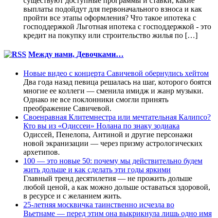
существуют доступные программы и ставки, какие
выплаты подойдут для первоначального взноса и как
пройти все этапы оформления? Что такое ипотека с
господдержкой Льготная ипотека с господдержкой - это
кредит на покупку или строительство жилья по […]
Между нами, Девочками…
Новые видео с концерта Савичевой обернулись хейтом
Два года назад певица решалась на шаг, которого боятся
многие ее коллеги — сменила имидж и жанр музыки.
Однако не все поклонники смогли принять
преображение Савичевой.
Своенравная Клитемнестра или мечтательная Калипсо?
Кто вы из «Одиссеи» Нолана по знаку зодиака
Одиссей, Пенелопа, Антиной и другие персонажи
новой экранизации — через призму астрологических
архетипов.
100 — это новые 50: почему мы действительно будем
жить дольше и как сделать эти годы яркими
Главный тренд десятилетия — не прожить дольше
любой ценой, а как можно дольше оставаться здоровой,
в ресурсе и с желанием жить.
25-летняя москвичка таинственно исчезла во
Вьетнаме — перед этим она выкрикнула лишь одно имя