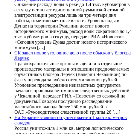
Снижение расхода воды в реке до 1,4 тыс. кубометров в
секунду оставляет единственной румынской атомной
электростанции ресурсы лишь на три-четыре дня
работы, отметили мечтные власти. Уровень воды в
Дунае на территории Румынии достиг нового
исторического минимума, расход воды сократился до 1,4
тыс. кубометров в секунду, передает РИА «Новости».
«Сегодня уровень Дуная достиг нового исторического
минимума […]
СК завел новое уголовное дело после обысков у блогера
Лерчек
Правоохранительные органы выделили в отдельное
производство материалы в отношении предполагаемых
соучастников блогера Лерчек (Валерии Чекалиной) по
факту перевода за рубеж сотен миллионов рублей.
Уголовное преследование неизвестных фигурантов
началось прошлым летом после следственных действий
у Чекалиной, передает РИА «Новости» со ссылкой на
документы.Поводом послужило расследование
масштабного вывода более 250 млн рублей в
ОАЭ.«Руководителем следственной группы 26 […]
На Украине заявили об уничтожении 1 млн кв. метров
складов
Россия уничтожила 1 млн кв. метров логистического
рынка и треть всех складских площадей киевского