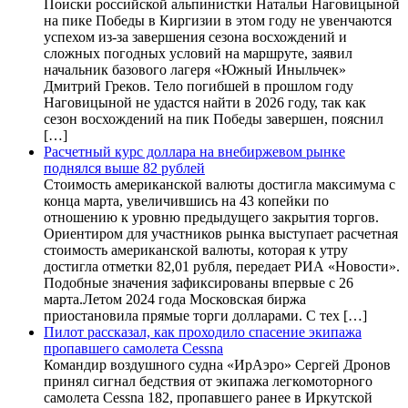
Поиски российской альпинистки Натальи Наговицыной
на пике Победы в Киргизии в этом году не увенчаются
успехом из-за завершения сезона восхождений и
сложных погодных условий на маршруте, заявил
начальник базового лагеря «Южный Иныльчек»
Дмитрий Греков. Тело погибшей в прошлом году
Наговицыной не удастся найти в 2026 году, так как
сезон восхождений на пик Победы завершен, пояснил
[…]
Расчетный курс доллара на внебиржевом рынке
поднялся выше 82 рублей
Стоимость американской валюты достигла максимума с
конца марта, увеличившись на 43 копейки по
отношению к уровню предыдущего закрытия торгов.
Ориентиром для участников рынка выступает расчетная
стоимость американской валюты, которая к утру
достигла отметки 82,01 рубля, передает РИА «Новости».
Подобные значения зафиксированы впервые с 26
марта.Летом 2024 года Московская биржа
приостановила прямые торги долларами. С тех […]
Пилот рассказал, как проходило спасение экипажа
пропавшего самолета Cessna
Командир воздушного судна «ИрАэро» Сергей Дронов
принял сигнал бедствия от экипажа легкомоторного
самолета Cessna 182, пропавшего ранее в Иркутской