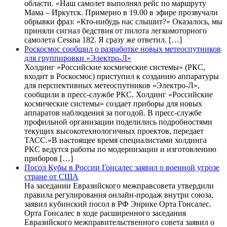
области. «Наш самолет выполнял рейс по маршруту
Мама – Иркутск. Примерно в 19.00 в эфире прозвучали
обрывки фраз: «Кто-нибудь нас слышит?» Оказалось, мы
приняли сигнал бедствия от пилота легкомоторного
самолета Cessna 182. Я сразу же ответил. […]
Роскосмос сообщил о разработке новых метеоспутников
для группировки «Электро-Л»
Холдинг «Российские космические системы» (РКС,
входит в Роскосмос) приступил к созданию аппаратуры
для перспективных метеоспутников «Электро-Л»,
сообщили в пресс-службе РКС. Холдинг «Российские
космические системы» создает приборы для новых
аппаратов наблюдения за погодой. В пресс-службе
профильной организации поделились подробностями
текущих высокотехнологичных проектов, передает
ТАСС.«В настоящее время специалистами холдинга
РКС ведутся работы по модернизации и изготовлению
приборов […]
Посол Кубы в России Гонсалес заявил о военной угрозе
стране от США
На заседании Евразийского межправсовета утвердили
правила регулирования онлайн-продаж внутри союза,
заявил кубинский посол в РФ Энрике Орта Гонсалес.
Орта Гонсалес в ходе расширенного заседания
Евразийского межправительственного совета заявил о