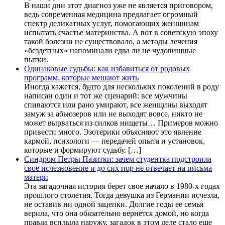
В наши дни этот диагноз уже не является приговором,
ведь современная медицина предлагает огромный
спектр деликатных услуг, помогающих женщинам
испытать счастье материнства. А вот в советскую эпоху
такой болезни не существовало, а методы лечения
«бездетных» напоминали едва ли не чудовищные
пытки.
Одинаковые судьбы: как избавиться от родовых
программ, которые мешают жить
Иногда кажется, будто для нескольких поколений в роду
написан один и тот же сценарий: все мужчины
спиваются или рано умирают, все женщины выходят
замуж за абьюзеров или не выходят вовсе, никто не
может вырваться из силков нищеты… Примеров можно
привести много. Эзотерики объясняют это явление
кармой, психологи — передачей опыта и установок,
которые и формируют судьбу. […]
Синдром Петры Пазитки: зачем студентка подстроила
свое исчезновение и до сих пор не отвечает на письма
матери
Эта загадочная история берет свое начало в 1980-х годах
прошлого столетия. Тогда девушка из Германии исчезла,
не оставив ни одной зацепки. Долгие годы ее семья
верила, что она обязательно вернется домой, но когда
правда всплыла наружу, загадок в этом деле стало еще