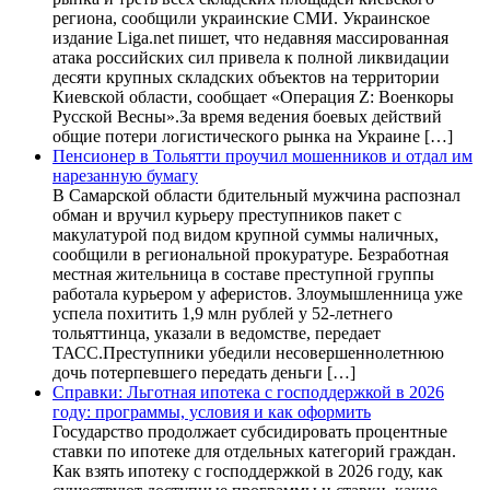
региона, сообщили украинские СМИ. Украинское
издание Liga.net пишет, что недавняя массированная
атака российских сил привела к полной ликвидации
десяти крупных складских объектов на территории
Киевской области, сообщает «Операция Z: Военкоры
Русской Весны».За время ведения боевых действий
общие потери логистического рынка на Украине […]
Пенсионер в Тольятти проучил мошенников и отдал им
нарезанную бумагу
В Самарской области бдительный мужчина распознал
обман и вручил курьеру преступников пакет с
макулатурой под видом крупной суммы наличных,
сообщили в региональной прокуратуре. Безработная
местная жительница в составе преступной группы
работала курьером у аферистов. Злоумышленница уже
успела похитить 1,9 млн рублей у 52-летнего
тольяттинца, указали в ведомстве, передает
ТАСС.Преступники убедили несовершеннолетнюю
дочь потерпевшего передать деньги […]
Справки: Льготная ипотека с господдержкой в 2026
году: программы, условия и как оформить
Государство продолжает субсидировать процентные
ставки по ипотеке для отдельных категорий граждан.
Как взять ипотеку с господдержкой в 2026 году, как