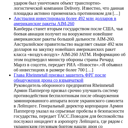
ударом был уничтожен объект транспортно-
логистической компании Delivery. Известно, что данная
площадка активно применялась противником для […]
Австралия инвестировала более 492 млн долларов в
американские ракеты AIM-260
Канберра станет вторым государством после США, чья
боевая авиация получит на вооружение новейшие
американские ракеты большой дальности AIM-260.
Австралийское правительство выделяет свыше 492 млн
долларов на закупку новейших американских ракет
класса «воздух-воздух» AIM-260 JATM. Информацию об
этом подтвердил министр обороны страны Ричард
Марлз в соцсети, передает РИА «Новости».«Я объявил
об инвестициях в размере более 700 […]
Глава Rheinmetall призвал защитить ФРГ после
обнаружения дрона со взрывчаткой
Руководитель оборонного предприятия Rheinmetall
Армин Паппергер призвал срочно улучшить систему
противодействия беспилотникам после обнаружения
заминированного аппарата возле украинского самолета
в Лейпциге. Генеральный директор корпорации Армин
Паппергер указал на серьезные пробелы в безопасности
государства, передает ТАСС.Поводом для беспокойства
послужил инцидент в аэропорту Лейпцига, где рядом с
украинским грузовым бортом нашли дрон со