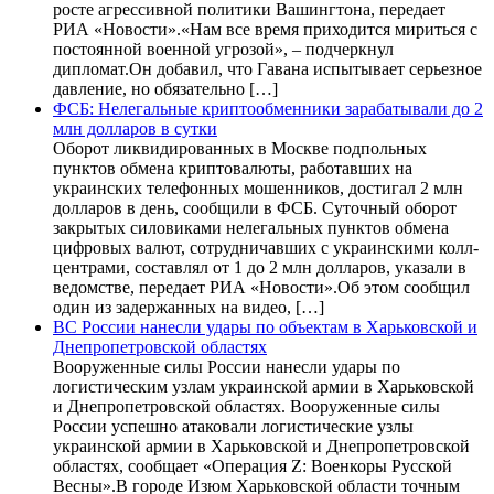
росте агрессивной политики Вашингтона, передает
РИА «Новости».«Нам все время приходится мириться с
постоянной военной угрозой», – подчеркнул
дипломат.Он добавил, что Гавана испытывает серьезное
давление, но обязательно […]
ФСБ: Нелегальные криптообменники зарабатывали до 2
млн долларов в сутки
Оборот ликвидированных в Москве подпольных
пунктов обмена криптовалюты, работавших на
украинских телефонных мошенников, достигал 2 млн
долларов в день, сообщили в ФСБ. Суточный оборот
закрытых силовиками нелегальных пунктов обмена
цифровых валют, сотрудничавших с украинскими колл-
центрами, составлял от 1 до 2 млн долларов, указали в
ведомстве, передает РИА «Новости».Об этом сообщил
один из задержанных на видео, […]
ВС России нанесли удары по объектам в Харьковской и
Днепропетровской областях
Вооруженные силы России нанесли удары по
логистическим узлам украинской армии в Харьковской
и Днепропетровской областях. Вооруженные силы
России успешно атаковали логистические узлы
украинской армии в Харьковской и Днепропетровской
областях, сообщает «Операция Z: Военкоры Русской
Весны».В городе Изюм Харьковской области точным