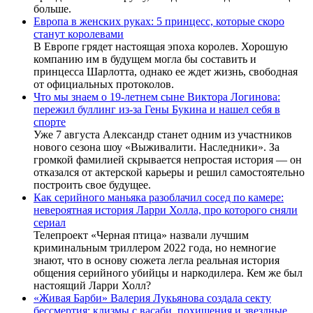
больше.
Европа в женских руках: 5 принцесс, которые скоро
станут королевами
В Европе грядет настоящая эпоха королев. Хорошую
компанию им в будущем могла бы составить и
принцесса Шарлотта, однако ее ждет жизнь, свободная
от официальных протоколов.
Что мы знаем о 19-летнем сыне Виктора Логинова:
пережил буллинг из-за Гены Букина и нашел себя в
спорте
Уже 7 августа Александр станет одним из участников
нового сезона шоу «Выживалити. Наследники». За
громкой фамилией скрывается непростая история — он
отказался от актерской карьеры и решил самостоятельно
построить свое будущее.
Как серийного маньяка разоблачил сосед по камере:
невероятная история Ларри Холла, про которого сняли
сериал
Телепроект «Черная птица» назвали лучшим
криминальным триллером 2022 года, но немногие
знают, что в основу сюжета легла реальная история
общения серийного убийцы и наркодилера. Кем же был
настоящий Ларри Холл?
«Живая Барби» Валерия Лукьянова создала секту
бессмертия: клизмы с васаби, похищения и звездные