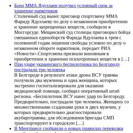
Боец ММА Ядуллаев получил условный срок за
хранение наркотиков
Столичный суд вынес приговор спортсмену ММА
Фариду Ядуллаеву по делу о незаконном приобретении
и хранении запрещенных веществ, сообщили в
Мосгорсуде. Мещанский суд столицы приговорил бойца
смешанных единоборств Фарида Ядуллаева к трем с
половиной годам лишения свободы условно по делу о
незаконном обороте наркотиков, передает РИА
«Новости».Спортсмена признали виновным в
приобретении и хранении психотропных веществ в […]
При ударе украинского беспилотника по Белгороду
пострадали три человека
В Белгороде в результате атаки дрона ВСУ травмы
получили два мужчины и одна женщина, которых
экстренно госпитализировали для оказания
медицинской помощи, сообщил оперативный штаб
региона. «Беспилотник ВСУ нанес удар по Белгороду.
Предварительно, пострадали три человека. Женщину со
множественными ссадинами руки и двух мужчин, у
которых предварительно диагностировали
акубаротравмы, для обследования бригады СМП
транспортируют в городскую […]
В Минтрансе сообщили о новых правилах перевозки