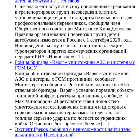
детей автобусами с 1 сентября
С начала осени вступят в силу обновленные требования
к транспортировке групп несовершеннолетних,
устанавливающие единые стандарты безопасности для
профессиональных перевозчиков, сообщила член
Общественного совета при Минтрансе Кира Доросева.
Правила организованной перевозки групп детей
автобусами изменятся в России с 1 сентября 2026 года.
Нововведения коснутся школ, спортивных секций,
туроператоров и других коммерческих организаций,
передает РИА «Новости».«С 1 […]
Бойцы бригады «Варяг» уничтожили АЗС и цистерны с
ГСМ ВСУ
Бойцы 50-й отдельной бригады «Варяг» уничтожили
АЗС и цистерны с ГСМ противника, сообщает
Министерство обороны. Российские военные из 50-й
отдельной бригады «Варяг» успешно поразили объекты
топливной инфраструктуры противника, сообщает в
Max Минобороны.В результате атаки полностью
уничтожены автозаправочная станция и цистерны с
горюче-смазочными материалами.Потеря запасов
топлива серьезно ударила по логистике украинских
войск. Оставшись без горючего, боевые […]
Эксперт Греков сообщил о невозможности найти тело
альпинистки Наговицыной