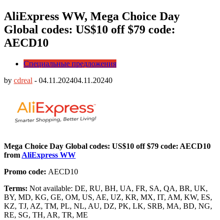
AliExpress WW, Mega Choice Day
Global codes: US$10 off $79 code:
AECD10
Специальные предложения
by
cdreal
-
04.11.2024
04.11.2024
0
Mega Choice Day Global codes: US$10 off $79 code: AECD10
from
AliExpress WW
Promo code:
AECD10
Terms:
Not available: DE, RU, BH, UA, FR, SA, QA, BR, UK,
BY, MD, KG, GE, OM, US, AE, UZ, KR, MX, IT, AM, KW, ES,
KZ, TJ, AZ, TM, PL, NL, AU, DZ, PK, LK, SRB, MA, BD, NG,
RE, SG, TH, AR, TR, ME