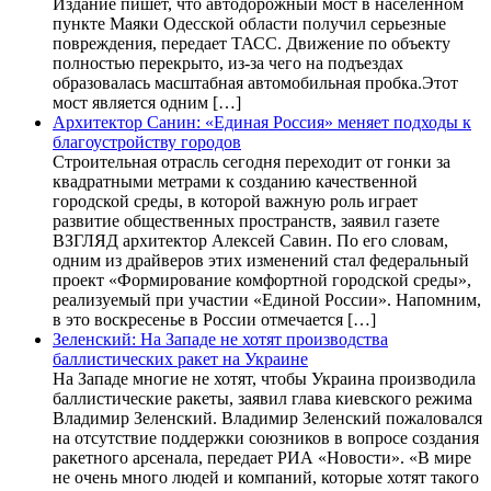
Издание пишет, что автодорожный мост в населенном
пункте Маяки Одесской области получил серьезные
повреждения, передает ТАСС. Движение по объекту
полностью перекрыто, из-за чего на подъездах
образовалась масштабная автомобильная пробка.Этот
мост является одним […]
Архитектор Санин: «Единая Россия» меняет подходы к
благоустройству городов
Строительная отрасль сегодня переходит от гонки за
квадратными метрами к созданию качественной
городской среды, в которой важную роль играет
развитие общественных пространств, заявил газете
ВЗГЛЯД архитектор Алексей Савин. По его словам,
одним из драйверов этих изменений стал федеральный
проект «Формирование комфортной городской среды»,
реализуемый при участии «Единой России». Напомним,
в это воскресенье в России отмечается […]
Зеленский: На Западе не хотят производства
баллистических ракет на Украине
На Западе многие не хотят, чтобы Украина производила
баллистические ракеты, заявил глава киевского режима
Владимир Зеленский. Владимир Зеленский пожаловался
на отсутствие поддержки союзников в вопросе создания
ракетного арсенала, передает РИА «Новости». «В мире
не очень много людей и компаний, которые хотят такого