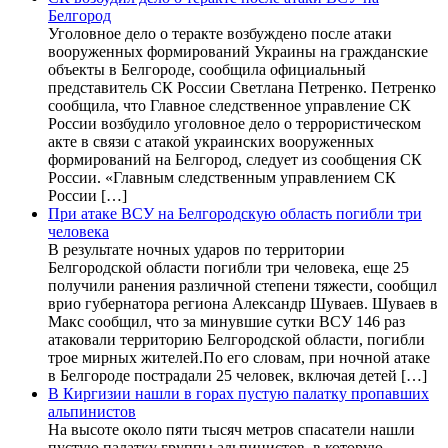
Белгород
Уголовное дело о теракте возбуждено после атаки
вооруженных формирований Украины на гражданские
объекты в Белгороде, сообщила официальный
представитель СК России Светлана Петренко. Петренко
сообщила, что Главное следственное управление СК
России возбудило уголовное дело о террористическом
акте в связи с атакой украинских вооруженных
формирований на Белгород, следует из сообщения СК
России. «Главным следственным управлением СК
России […]
При атаке ВСУ на Белгородскую область погибли три
человека
В результате ночных ударов по территории
Белгородской области погибли три человека, еще 25
получили ранения различной степени тяжести, сообщил
врио губернатора региона Александр Шуваев. Шуваев в
Макс сообщил, что за минувшие сутки ВСУ 146 раз
атаковали территорию Белгородской области, погибли
трое мирных жителей.По его словам, при ночной атаке
в Белгороде пострадали 25 человек, включая детей […]
В Киргизии нашли в горах пустую палатку пропавших
альпинистов
На высоте около пяти тысяч метров спасатели нашли
пустую палатку группы альпинистов, в которую