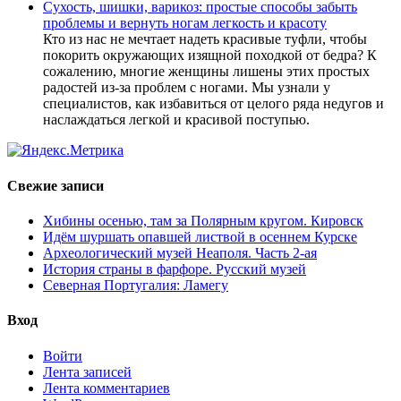
Сухость, шишки, варикоз: простые способы забыть
проблемы и вернуть ногам легкость и красоту
Кто из нас не мечтает надеть красивые туфли, чтобы
покорить окружающих изящной походкой от бедра? К
сожалению, многие женщины лишены этих простых
радостей из-за проблем с ногами. Мы узнали у
специалистов, как избавиться от целого ряда недугов и
наслаждаться легкой и красивой поступью.
Свежие записи
Хибины осенью, там за Полярным кругом. Кировск
Идём шуршать опавшей листвой в осеннем Курске
Археологический музей Неаполя. Часть 2-ая
История страны в фарфоре. Русский музей
Северная Португалия: Ламегу
Вход
Войти
Лента записей
Лента комментариев