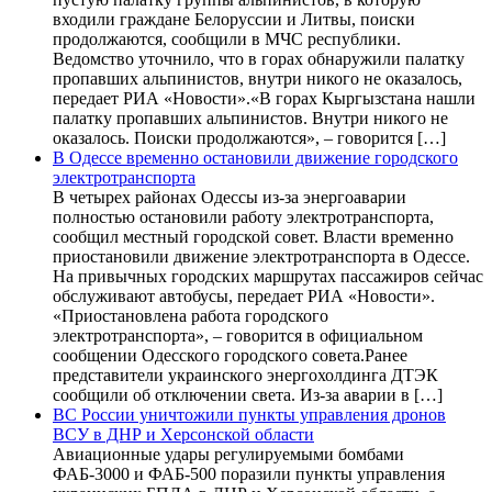
входили граждане Белоруссии и Литвы, поиски
продолжаются, сообщили в МЧС республики.
Ведомство уточнило, что в горах обнаружили палатку
пропавших альпинистов, внутри никого не оказалось,
передает РИА «Новости».«В горах Кыргызстана нашли
палатку пропавших альпинистов. Внутри никого не
оказалось. Поиски продолжаются», – говорится […]
В Одессе временно остановили движение городского
электротранспорта
В четырех районах Одессы из-за энергоаварии
полностью остановили работу электротранспорта,
сообщил местный городской совет. Власти временно
приостановили движение электротранспорта в Одессе.
На привычных городских маршрутах пассажиров сейчас
обслуживают автобусы, передает РИА «Новости».
«Приостановлена работа городского
электротранспорта», – говорится в официальном
сообщении Одесского городского совета.Ранее
представители украинского энергохолдинга ДТЭК
сообщили об отключении света. Из-за аварии в […]
ВС России уничтожили пункты управления дронов
ВСУ в ДНР и Херсонской области
Авиационные удары регулируемыми бомбами
ФАБ-3000 и ФАБ-500 поразили пункты управления