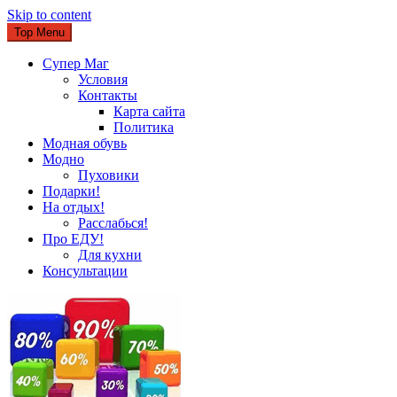
Skip to content
Top Menu
Супер Маг
Условия
Контакты
Карта сайта
Политика
Модная обувь
Модно
Пуховики
Подарки!
На отдых!
Расслабься!
Про ЕДУ!
Для кухни
Консультации