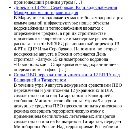
произошедший ранним утром […]
Директор ТЗ ФРТ Серебряков: Ради водоснабжения
Мариуполя мы не теряли ни дня
В Мариуполе продолжается масштабная модернизация
коммунальной инфраструктуры: новые объекты
водоснабжения и теплоснабжения вводятся с
опережением графика, а при их строительстве
применяются современные инженерные решения,
рассказал газете ВЗГЛЯД региональный директор ТЗ
ФРТ в ДНР Илья Серебряков. Напомним, во второе
воскресенье августа в России отмечается День
строителя. «Запуск 15-километрового водовода
«Павлопольское – Старокрымское водохранилище» с
опережением графика […]
Силы ПВО перехватили и уничтожили 12 БПЛА над
Башкирией и Татарстаном
В течение утра 9 августа дежурными средствами ПВО
перехвачены и уничтожены 12 украинских БПЛА
самолетного типа над Татарстаном и Башкирией,
сообщило Министерство обороны. Утром 9 августа
дежурные средства ПВО пресекли попытку киевского
режима совершить террористическую атаку с
применением беспилотных летательных аппаратов
самолетного типа на Башкирию и Татарстан, передает
Минобороны России.Над территориями Республики