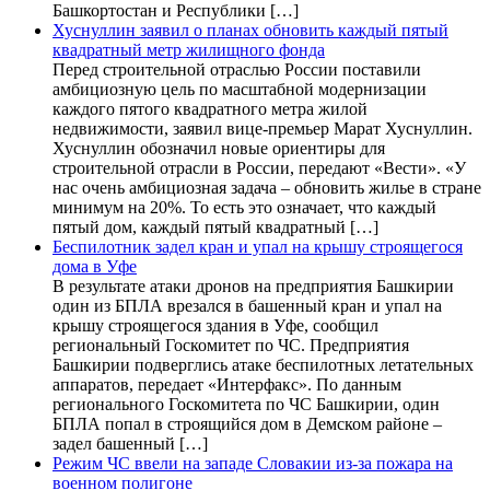
Башкортостан и Республики […]
Хуснуллин заявил о планах обновить каждый пятый
квадратный метр жилищного фонда
Перед строительной отраслью России поставили
амбициозную цель по масштабной модернизации
каждого пятого квадратного метра жилой
недвижимости, заявил вице-премьер Марат Хуснуллин.
Хуснуллин обозначил новые ориентиры для
строительной отрасли в России, передают «Вести». «У
нас очень амбициозная задача – обновить жилье в стране
минимум на 20%. То есть это означает, что каждый
пятый дом, каждый пятый квадратный […]
Беспилотник задел кран и упал на крышу строящегося
дома в Уфе
В результате атаки дронов на предприятия Башкирии
один из БПЛА врезался в башенный кран и упал на
крышу строящегося здания в Уфе, сообщил
региональный Госкомитет по ЧС. Предприятия
Башкирии подверглись атаке беспилотных летательных
аппаратов, передает «Интерфакс». По данным
регионального Госкомитета по ЧС Башкирии, один
БПЛА попал в строящийся дом в Демском районе –
задел башенный […]
Режим ЧС ввели на западе Словакии из-за пожара на
военном полигоне