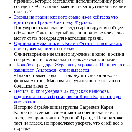
причины, которые заставляли исполнительницу роли
соседки в «Счастливы вместе» искать утешения на дне
стакана?
Звезды на грани нервного срыва из-за хейта: за что
критикуют Гранде, Савичеву, Фуртадо
Популярность далеко не всегда гарантирует всеобщее
обожание. Один неверный шаг или одно резкое слово
могут стать поводом для настоящей травли.
Одинокий мужчина: как Колин Ферт пытался забыть
измену жены, но так и не смог
Олицетворение идеального мужчины в кино, в жизни
его романы не всегда были столь же счастливыми.
«Колобок» раздора: Журавлеву угрожают, Иванченко его
защищает, Андреасян оправдывается
«Главный замес года» — так звучит слоган нового
фильма Антона Маслова и случился он не только на
большом экране.
Весила 35 кг и умерла в 32 года: как нелюбовь
родителей и слава брата довели Карен Карпентер до
анорексии
Историю барабанщицы группы Carpenters Карен
Карпентер сейчас вспоминают особенно часто из-за
того, что происходит с Арианой Гранде. Певица тоже
тает на глазах, но продолжает уверять, что с ней все в
порядке.