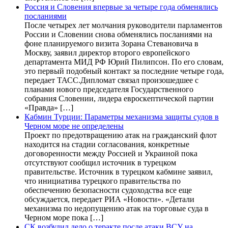
Россия и Словения впервые за четыре года обменялись
посланиями
После четырех лет молчания руководители парламентов
России и Словении снова обменялись посланиями на
фоне планируемого визита Зорана Стевановича в
Москву, заявил директор второго европейского
департамента МИД РФ Юрий Пилипсон. По его словам,
это первый подобный контакт за последние четыре года,
передает ТАСС.Дипломат связал произошедшее с
планами нового председателя Государственного
собрания Словении, лидера евроскептической партии
«Правда» […]
Кабмин Турции: Параметры механизма защиты судов в
Черном море не определены
Проект по предотвращению атак на гражданский флот
находится на стадии согласования, конкретные
договоренности между Россией и Украиной пока
отсутствуют сообщил источник в турецком
правительстве. Источник в турецком кабмине заявил,
что инициатива турецкого правительства по
обеспечению безопасности судоходства все еще
обсуждается, передает РИА «Новости». «Детали
механизма по недопущению атак на торговые суда в
Черном море пока […]
СК возбудил дело о теракте после атаки ВСУ на