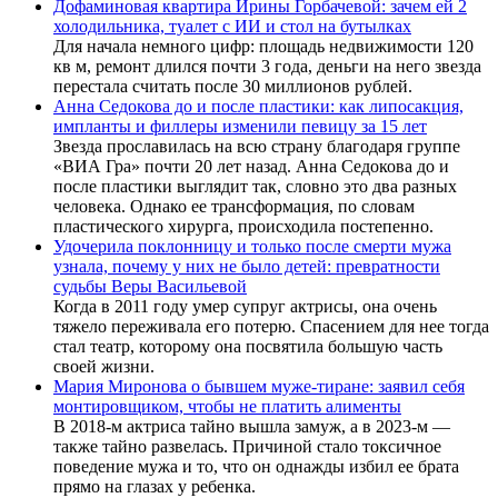
Дофаминовая квартира Ирины Горбачевой: зачем ей 2
холодильника, туалет с ИИ и стол на бутылках
Для начала немного цифр: площадь недвижимости 120
кв м, ремонт длился почти 3 года, деньги на него звезда
перестала считать после 30 миллионов рублей.
Анна Седокова до и после пластики: как липосакция,
импланты и филлеры изменили певицу за 15 лет
Звезда прославилась на всю страну благодаря группе
«ВИА Гра» почти 20 лет назад. Анна Седокова до и
после пластики выглядит так, словно это два разных
человека. Однако ее трансформация, по словам
пластического хирурга, происходила постепенно.
Удочерила поклонницу и только после смерти мужа
узнала, почему у них не было детей: превратности
судьбы Веры Васильевой
Когда в 2011 году умер супруг актрисы, она очень
тяжело переживала его потерю. Спасением для нее тогда
стал театр, которому она посвятила большую часть
своей жизни.
Мария Миронова о бывшем муже-тиране: заявил себя
монтировщиком, чтобы не платить алименты
В 2018-м актриса тайно вышла замуж, а в 2023-м —
также тайно развелась. Причиной стало токсичное
поведение мужа и то, что он однажды избил ее брата
прямо на глазах у ребенка.