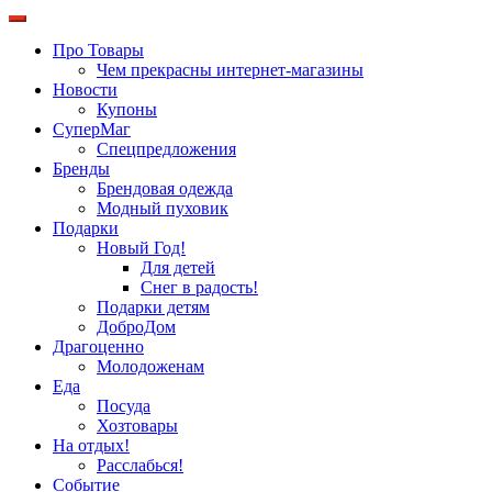
Про Товары
Чем прекрасны интернет-магазины
Новости
Купоны
СуперМаг
Спецпредложения
Бренды
Брендовая одежда
Модный пуховик
Подарки
Новый Год!
Для детей
Снег в радость!
Подарки детям
ДоброДом
Драгоценно
Молодоженам
Еда
Посуда
Хозтовары
На отдых!
Расслабься!
Событие