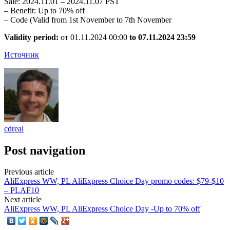
Sale: 2024.11.01 – 2024.11.07 PST
– Benefit: Up to 70% off
– Code (Valid from 1st November to 7th November
Validity period:
от 01.11.2024 00:00
to 07.11.2024 23:59
Источник
cdreal
Post navigation
Previous article
AliExpress WW, PL AliExpress Choice Day promo codes: $79-$10
– PLAF10
Next article
AliExpress WW, PL AliExpress Choice Day -Up to 70% off