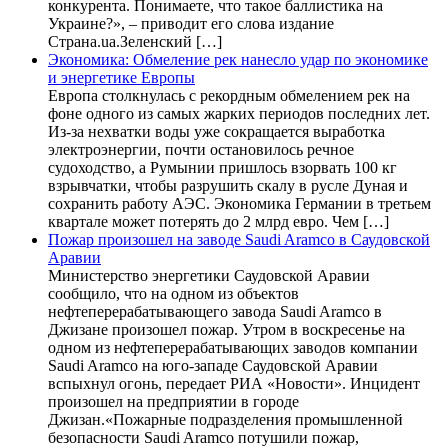
конкурента. Понимаете, что такое баллистика на
Украине?», – приводит его слова издание
Страна.ua.Зеленский […]
Экономика: Обмеление рек нанесло удар по экономике
и энергетике Европы
Европа столкнулась с рекордным обмелением рек на
фоне одного из самых жарких периодов последних лет.
Из-за нехватки воды уже сокращается выработка
электроэнергии, почти остановилось речное
судоходство, а Румынии пришлось взорвать 100 кг
взрывчатки, чтобы разрушить скалу в русле Дуная и
сохранить работу АЭС. Экономика Германии в третьем
квартале может потерять до 2 млрд евро. Чем […]
Пожар произошел на заводе Saudi Aramco в Саудовской
Аравии
Министерство энергетики Саудовской Аравии
сообщило, что на одном из объектов
нефтеперерабатывающего завода Saudi Aramco в
Джизане произошел пожар. Утром в воскресенье на
одном из нефтеперерабатывающих заводов компании
Saudi Aramco на юго-западе Саудовской Аравии
вспыхнул огонь, передает РИА «Новости». Инцидент
произошел на предприятии в городе
Джизан.«Пожарные подразделения промышленной
безопасности Saudi Aramco потушили пожар,