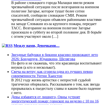
В районе словацкого города Малацки ввели режим
чрезвычайной ситуации после возгорания на военном
полигоне Загорье, которое тушат более сотни
спасателей, сообщили словацкие СМИ. Режим
чрезвычайной ситуации объявлен районными властями
на западе Словакии из-за крупного пожара, передает
ТАСС. Возгорание на военном полигоне Загорье
произошло в субботу во второй половине дня. В борьбе
с огнем участвуют около […]
Между нами, Девочками…
Звездные бабушки в бикини красиво провожают лето
2026: Бондарчук, Юдашкина, Шелягова
По фото и не скажешь, что эти красавицы воспитывают
внуков (а кто и несколько!).
Свеча на ветру: как сгорела одна из лучших певиц
современности Уитни Хьюстон
В 2012 году жизнь артистки с непростой судьбой
трагически оборвалась. Рассказываем о том, как звезда
прорывалась к пьедесталу славы и каким было падение
с него.
Девы избавятся от лишнего, Овны устроят
энергетический пожар: гороскоп на неделю с 10 по 16