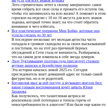
августа для всех знаков зодиака
Лето стремительно летит к своему завершению: самое
время собрать все свои силы и прожить его остаток так,
чтобы это запомнилось на всю жизнь! А поможет в этом
гороскоп на неделю с 10 по 16 августа для всех знаков
зодиака, который точно знает, на что стоит обратить
внимание и чего избегать.
Все пластические операции Мии Бойко, которые она
успела сделать до 30 лет
В последние несколько лет молодая артистка часто
попадала в громкие скандалы из-за своих высказываний
и поступков, но на этот раз причиной бурных
обсуждений в Сети стала ее внешность. Разбираемся,
что на самом деле изменила в себе звезда зумеров.
Лизу Туктамышеву полтора года преследует сталкер:
жуткие записки и бездействие полиции
Эта история началась зимой 2025-го. Сегодня
преследователь знает домашний адрес не только самой
фигуристки, но и ее родителей.
Богомолов мыл за ней посуду, а музыкант-жиголо бил:
какие горькие воспоминания хочет забыть Юлия
Захарова
Как получилось, что талантливая актриса не
реализовала свой потенциал и топила горечь от
невостребованности в алкоголе? Или были еще какие-то