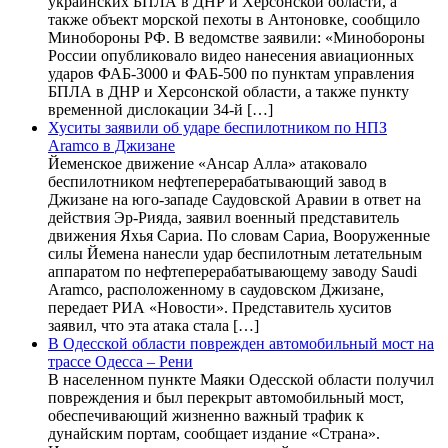
украинских БПЛА в ДНР и Херсонской области, а
также объект морской пехоты в Антоновке, сообщило
Минобороны РФ. В ведомстве заявили: «Минобороны
России опубликовало видео нанесения авиационных
ударов ФАБ-3000 и ФАБ-500 по пунктам управления
БПЛА в ДНР и Херсонской области, а также пункту
временной дислокации 34-й […]
Хуситы заявили об ударе беспилотником по НПЗ
Aramco в Джизане
Йеменское движение «Ансар Алла» атаковало
беспилотником нефтеперерабатывающий завод в
Джизане на юго-западе Саудовской Аравии в ответ на
действия Эр-Рияда, заявил военный представитель
движения Яхья Сариа. По словам Сариа, Вооруженные
силы Йемена нанесли удар беспилотным летательным
аппаратом по нефтеперерабатывающему заводу Saudi
Aramco, расположенному в саудовском Джизане,
передает РИА «Новости». Представитель хуситов
заявил, что эта атака стала […]
В Одесской области поврежден автомобильный мост на
трассе Одесса – Рени
В населенном пункте Маяки Одесской области получил
повреждения и был перекрыт автомобильный мост,
обеспечивающий жизненно важный трафик к
дунайским портам, сообщает издание «Страна».