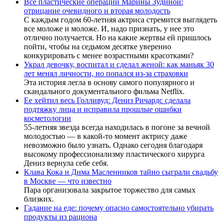
Все пластические операции Марины Зудиной:
отрицание очевидного и вторая молодость
С каждым годом 60-летняя актриса стремится выглядеть
все моложе и моложе. И, надо признать, у нее это
отлично получается. Но на какие жертвы ей пришлось
пойти, чтобы на седьмом десятке уверенно
конкурировать с менее возрастными красотками?
Украл девочку, воспитал и сделал женой: как маньяк 30
лет менял личности, но попался из-за страховки
Эта история легла в основу самого популярного и
скандального документального фильма Netflix.
Ее хейтил весь Голливуд: Дениз Ричардс сделала
подтяжку лица и исправила прошлые ошибки
косметологии
55-летняя звезда всегда находилась в погоне за вечной
молодостью — в какой-то момент актрису даже
невозможно было узнать. Однако сегодня благодаря
высокому профессионализму пластического хирурга
Дениз вернула себе себя.
Клава Кока и Дима Масленников тайно сыграли свадьбу
в Москве — что известно
Пара организовала закрытое торжество для самых
близких.
Гадание на еде: почему опасно самостоятельно убирать
продукты из рациона