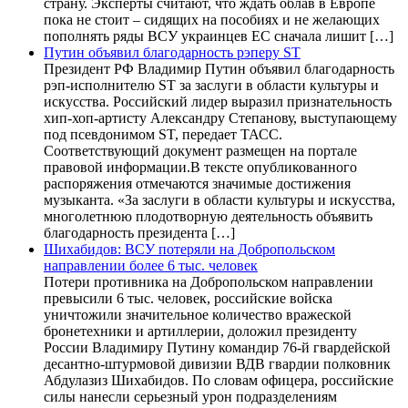
страну. Эксперты считают, что ждать облав в Европе
пока не стоит – сидящих на пособиях и не желающих
пополнять ряды ВСУ украинцев ЕС сначала лишит […]
Путин объявил благодарность рэперу ST
Президент РФ Владимир Путин объявил благодарность
рэп-исполнителю ST за заслуги в области культуры и
искусства. Российский лидер выразил признательность
хип-хоп-артисту Александру Степанову, выступающему
под псевдонимом ST, передает ТАСС.
Соответствующий документ размещен на портале
правовой информации.В тексте опубликованного
распоряжения отмечаются значимые достижения
музыканта. «За заслуги в области культуры и искусства,
многолетнюю плодотворную деятельность объявить
благодарность президента […]
Шихабидов: ВСУ потеряли на Добропольском
направлении более 6 тыс. человек
Потери противника на Добропольском направлении
превысили 6 тыс. человек, российские войска
уничтожили значительное количество вражеской
бронетехники и артиллерии, доложил президенту
России Владимиру Путину командир 76-й гвардейской
десантно-штурмовой дивизии ВДВ гвардии полковник
Абдулазиз Шихабидов. По словам офицера, российские
силы нанесли серьезный урон подразделениям