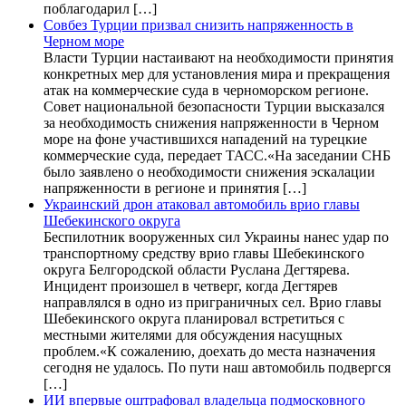
поблагодарил […]
Совбез Турции призвал снизить напряженность в
Черном море
Власти Турции настаивают на необходимости принятия
конкретных мер для установления мира и прекращения
атак на коммерческие суда в черноморском регионе.
Совет национальной безопасности Турции высказался
за необходимость снижения напряженности в Черном
море на фоне участившихся нападений на турецкие
коммерческие суда, передает ТАСС.«На заседании СНБ
было заявлено о необходимости снижения эскалации
напряженности в регионе и принятия […]
Украинский дрон атаковал автомобиль врио главы
Шебекинского округа
Беспилотник вооруженных сил Украины нанес удар по
транспортному средству врио главы Шебекинского
округа Белгородской области Руслана Дегтярева.
Инцидент произошел в четверг, когда Дегтярев
направлялся в одно из приграничных сел. Врио главы
Шебекинского округа планировал встретиться с
местными жителями для обсуждения насущных
проблем.«К сожалению, доехать до места назначения
сегодня не удалось. По пути наш автомобиль подвергся
[…]
ИИ впервые оштрафовал владельца подмосковного