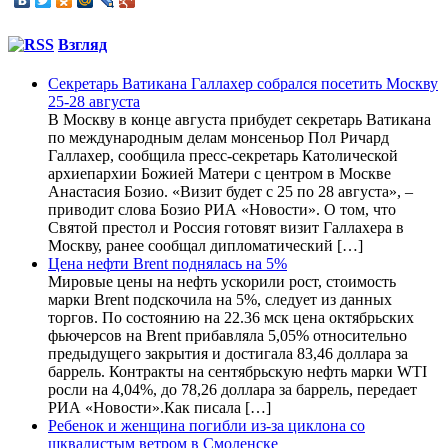
Взгляд
Секретарь Ватикана Галлахер собрался посетить Москву
25-28 августа
В Москву в конце августа прибудет секретарь Ватикана
по международным делам монсеньор Пол Ричард
Галлахер, сообщила пресс-секретарь Католической
архиепархии Божией Матери с центром в Москве
Анастасия Бозио. «Визит будет с 25 по 28 августа», –
приводит слова Бозио РИА «Новости». О том, что
Святой престол и Россия готовят визит Галлахера в
Москву, ранее сообщал дипломатический […]
Цена нефти Brent поднялась на 5%
Мировые цены на нефть ускорили рост, стоимость
марки Brent подскочила на 5%, следует из данных
торгов. По состоянию на 22.36 мск цена октябрьских
фьючерсов на Brent прибавляла 5,05% относительно
предыдущего закрытия и достигала 83,46 доллара за
баррель. Контракты на сентябрьскую нефть марки WTI
росли на 4,04%, до 78,26 доллара за баррель, передает
РИА «Новости».Как писала […]
Ребенок и женщина погибли из-за циклона со
шквалистым ветром в Смоленске