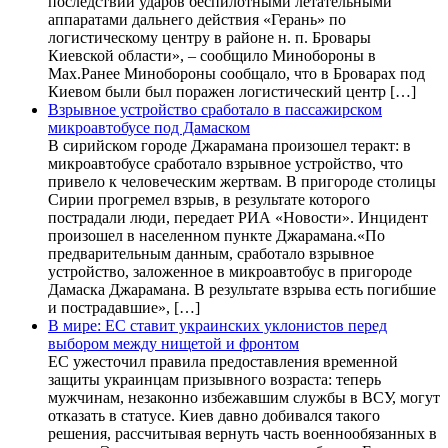
последствий ударов беспилотными летательными
аппаратами дальнего действия «Герань» по
логистическому центру в районе н. п. Бровары
Киевской области», – сообщило Минобороны в
Max.Ранее Минобороны сообщало, что в Броварах под
Киевом были был поражен логистический центр […]
Взрывное устройство сработало в пассажирском
микроавтобусе под Дамаском
В сирийском городе Джарамана произошел теракт: в
микроавтобусе сработало взрывное устройство, что
привело к человеческим жертвам. В пригороде столицы
Сирии прогремел взрыв, в результате которого
пострадали люди, передает РИА «Новости». Инцидент
произошел в населенном пункте Джарамана.«По
предварительным данным, сработало взрывное
устройство, заложенное в микроавтобус в пригороде
Дамаска Джарамана. В результате взрыва есть погибшие
и пострадавшие», […]
В мире: ЕС ставит украинских уклонистов перед
выбором между нищетой и фронтом
ЕС ужесточил правила предоставления временной
защиты украинцам призывного возраста: теперь
мужчинам, незаконно избежавшим службы в ВСУ, могут
отказать в статусе. Киев давно добивался такого
решения, рассчитывая вернуть часть военнообязанных в