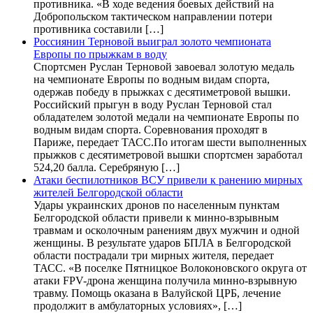
противника. «В ходе ведения боевых действий на
Добропольском тактическом направлении потери
противника составили […]
Россиянин Терновой выиграл золото чемпионата
Европы по прыжкам в воду
Спортсмен Руслан Терновой завоевал золотую медаль
на чемпионате Европы по водным видам спорта,
одержав победу в прыжках с десятиметровой вышки.
Российский прыгун в воду Руслан Терновой стал
обладателем золотой медали на чемпионате Европы по
водным видам спорта. Соревнования проходят в
Париже, передает ТАСС.По итогам шести выполненных
прыжков с десятиметровой вышки спортсмен заработал
524,20 балла. Серебряную […]
Атаки беспилотников ВСУ привели к ранению мирных
жителей Белгородской области
Удары украинских дронов по населенным пунктам
Белгородской области привели к минно-взрывным
травмам и осколочным ранениям двух мужчин и одной
женщины. В результате ударов БПЛА в Белгородской
области пострадали три мирных жителя, передает
ТАСС. «В поселке Пятницкое Волоконовского округа от
атаки FPV-дрона женщина получила минно-взрывную
травму. Помощь оказана в Валуйской ЦРБ, лечение
продолжит в амбулаторных условиях», […]