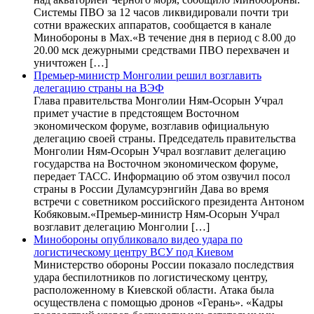
Системы ПВО за 12 часов ликвидировали почти три
сотни вражеских аппаратов, сообщается в канале
Минобороны в Max.«В течение дня в период с 8.00 до
20.00 мск дежурными средствами ПВО перехвачен и
уничтожен […]
Премьер-министр Монголии решил возглавить
делегацию страны на ВЭФ
Глава правительства Монголии Ням-Осорын Учрал
примет участие в предстоящем Восточном
экономическом форуме, возглавив официальную
делегацию своей страны. Председатель правительства
Монголии Ням-Осорын Учрал возглавит делегацию
государства на Восточном экономическом форуме,
передает ТАСС. Информацию об этом озвучил посол
страны в России Дуламсурэнгийн Дава во время
встречи с советником российского президента Антоном
Кобяковым.«Премьер-министр Ням-Осорын Учрал
возглавит делегацию Монголии […]
Минобороны опубликовало видео удара по
логистическому центру ВСУ под Киевом
Министерство обороны России показало последствия
удара беспилотников по логистическому центру,
расположенному в Киевской области. Атака была
осуществлена с помощью дронов «Герань». «Кадры