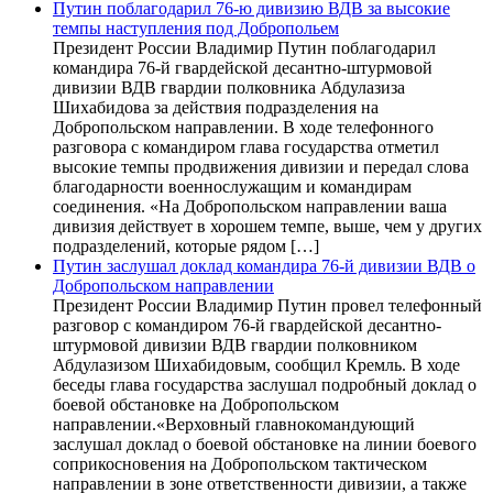
Путин поблагодарил 76-ю дивизию ВДВ за высокие
темпы наступления под Добропольем
Президент России Владимир Путин поблагодарил
командира 76-й гвардейской десантно-штурмовой
дивизии ВДВ гвардии полковника Абдулазиза
Шихабидова за действия подразделения на
Добропольском направлении. В ходе телефонного
разговора с командиром глава государства отметил
высокие темпы продвижения дивизии и передал слова
благодарности военнослужащим и командирам
соединения. «На Добропольском направлении ваша
дивизия действует в хорошем темпе, выше, чем у других
подразделений, которые рядом […]
Путин заслушал доклад командира 76-й дивизии ВДВ о
Добропольском направлении
Президент России Владимир Путин провел телефонный
разговор с командиром 76-й гвардейской десантно-
штурмовой дивизии ВДВ гвардии полковником
Абдулазизом Шихабидовым, сообщил Кремль. В ходе
беседы глава государства заслушал подробный доклад о
боевой обстановке на Добропольском
направлении.«Верховный главнокомандующий
заслушал доклад о боевой обстановке на линии боевого
соприкосновения на Добропольском тактическом
направлении в зоне ответственности дивизии, а также