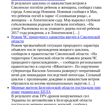
В результате циклона со шквалистым ветром в
Смоленске погибли ребенок и женщина, сообщил глава
города Александр Новиков. Новиков сообщил в Мах,
что ребенок погиб в парке «Соловьиная роща», а
женщина – в Лопатинском саду. Мэр выразил глубокие
соболезнования родным и близким погибших. «На
улице Рыленкова из-за упавшего дерева погиб ребенок
2017 года рождения, а в Лопатинском […]
Режим ЧС природного характера введен в Смоленской
области
Режим чрезвычайной ситуации природного характера
объявлен после прохождения мощного циклона,
сообщили в правительстве Смоленской области. «На
территории Смоленской области объявлен режим ЧС
природного происхождения», – сообщило региональное
правительство в соцсети «ВКонтакте». По поручению
губернатора Василия Анохина развернут оперативный
штаб для ликвидации последствий непогоды. Сильный
циклон с проливными дождями и шквалистым ветром
обрушился на восемь муниципальных округов, […]
Мирные жители Белгородской области пострадали при
атаке украинских БПЛА
В результате атак FPV-дронов вооруженных сил
Украины по автомобилям в Белгородской области
пострадали четверо мирных жителей, сообщил