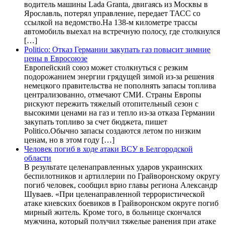
водитель машины Lada Granta, двигаясь из Москвы в
Ярославль, потерял управление, передает ТАСС со
ссылкой на ведомство.На 138-м километре трассы
автомобиль выехал на встречную полосу, где столкнулся
[…]
Politico: Отказ Германии закупать газ повысит зимние
цены в Евросоюзе
Европейский союз может столкнуться с резким
подорожанием энергии грядущей зимой из-за решения
немецкого правительства не пополнять запасы топлива
централизованно, отмечают СМИ. Страны Европы
рискуют пережить тяжелый отопительный сезон с
высокими ценами на газ и тепло из-за отказа Германии
закупать топливо за счет бюджета, пишет
Politico.Обычно запасы создаются летом по низким
ценам, но в этом году […]
Человек погиб в ходе атаки ВСУ в Белгородской
области
В результате целенаправленных ударов украинских
беспилотников и артиллерии по Грайворонскому округу
погиб человек, сообщил врио главы региона Александр
Шуваев. «При целенаправленной террористической
атаке киевских боевиков в Грайворонском округе погиб
мирный житель. Кроме того, в больнице скончался
мужчина, который получил тяжелые ранения при атаке