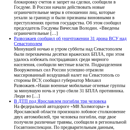
блокировку счетов и запрет на сделки, сообщили в
Госдуме. В России начали действовать новые
ограничительные меры в отношении лиц, которые
уехали за границу и были признаны виновными в
преступлениях против государства. Об этом сообщил
председатель Госдумы Вячеслав Володин. «Введены
ограничительные […]
Развозжаев сообщил об уничтожении 31 дрона ВСУ над
Севастополем
Минувшей ночью и утром субботы над Севастополем
были перехвачены десятки вражеских БПЛА, при этом
удалось избежать пострадавших среди мирного
населения, сообщили местные власти. Подразделения
Вооруженных сил России успешно отразили
массированный воздушный налет на Севастополь со
стороны ВСУ, сообщил губернатор Михаил
Развожаев.«Наши военные мобильные огневые группы
за минувшую ночь и утро сбили 31 БПЛА противника.
Люди во […]
В ДТП под Ярославлем погибли три человека
На федеральной автодороге «М8 Холмогоры» в
Ярославской области произошло лобовое столкновение
двух автомобилей, три человека погибли, еще двое
получили различные травмы, сообщили в региональной
Госавтоинспекции. По предварительным данным,