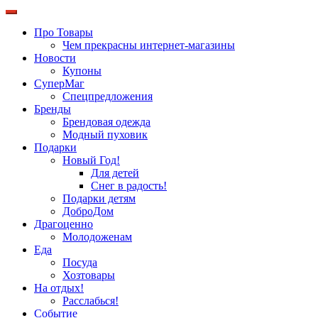
Про Товары
Чем прекрасны интернет-магазины
Новости
Купоны
СуперМаг
Спецпредложения
Бренды
Брендовая одежда
Модный пуховик
Подарки
Новый Год!
Для детей
Снег в радость!
Подарки детям
ДоброДом
Драгоценно
Молодоженам
Еда
Посуда
Хозтовары
На отдых!
Расслабься!
Событие