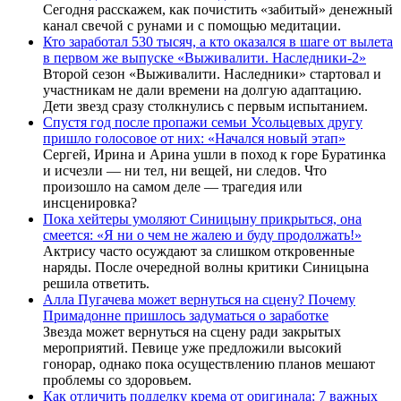
Сегодня расскажем, как почистить «забитый» денежный
канал свечой с рунами и с помощью медитации.
Кто заработал 530 тысяч, а кто оказался в шаге от вылета
в первом же выпуске «Выживалити. Наследники-2»
Второй сезон «Выживалити. Наследники» стартовал и
участникам не дали времени на долгую адаптацию.
Дети звезд сразу столкнулись с первым испытанием.
Спустя год после пропажи семьи Усольцевых другу
пришло голосовое от них: «Начался новый этап»
Сергей, Ирина и Арина ушли в поход к горе Буратинка
и исчезли — ни тел, ни вещей, ни следов. Что
произошло на самом деле — трагедия или
инсценировка?
Пока хейтеры умоляют Синицыну прикрыться, она
смеется: «Я ни о чем не жалею и буду продолжать!»
Актрису часто осуждают за слишком откровенные
наряды. После очередной волны критики Синицына
решила ответить.
Алла Пугачева может вернуться на сцену? Почему
Примадонне пришлось задуматься о заработке
Звезда может вернуться на сцену ради закрытых
мероприятий. Певице уже предложили высокий
гонорар, однако пока осуществлению планов мешают
проблемы со здоровьем.
Как отличить подделку крема от оригинала: 7 важных