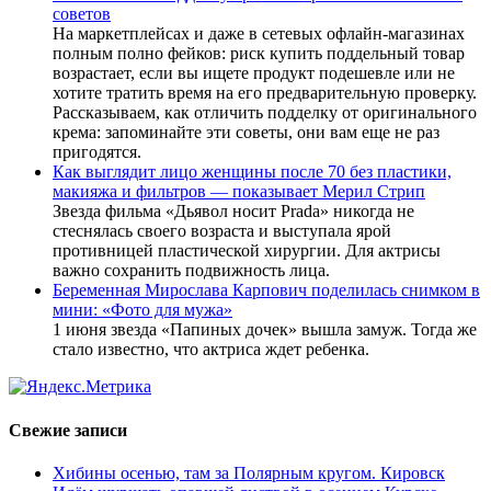
советов
На маркетплейсах и даже в сетевых офлайн-магазинах
полным полно фейков: риск купить поддельный товар
возрастает, если вы ищете продукт подешевле или не
хотите тратить время на его предварительную проверку.
Рассказываем, как отличить подделку от оригинального
крема: запоминайте эти советы, они вам еще не раз
пригодятся.
Как выглядит лицо женщины после 70 без пластики,
макияжа и фильтров — показывает Мерил Стрип
Звезда фильма «Дьявол носит Prada» никогда не
стеснялась своего возраста и выступала ярой
противницей пластической хирургии. Для актрисы
важно сохранить подвижность лица.
Беременная Мирослава Карпович поделилась снимком в
мини: «Фото для мужа»
1 июня звезда «Папиных дочек» вышла замуж. Тогда же
стало известно, что актриса ждет ребенка.
Свежие записи
Хибины осенью, там за Полярным кругом. Кировск