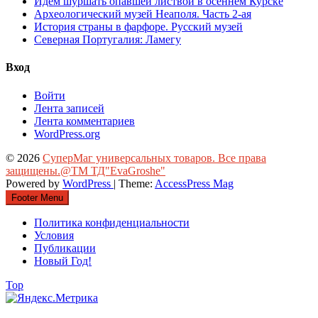
Идём шуршать опавшей листвой в осеннем Курске
Археологический музей Неаполя. Часть 2-ая
История страны в фарфоре. Русский музей
Северная Португалия: Ламегу
Вход
Войти
Лента записей
Лента комментариев
WordPress.org
© 2026
СуперМаг универсальных товаров. Все права
защищены.@ТМ ТД"EvaGroshe"
Powered by
WordPress
| Theme:
AccessPress Mag
Footer Menu
Политика конфиденциальности
Условия
Публикации
Новый Год!
Top