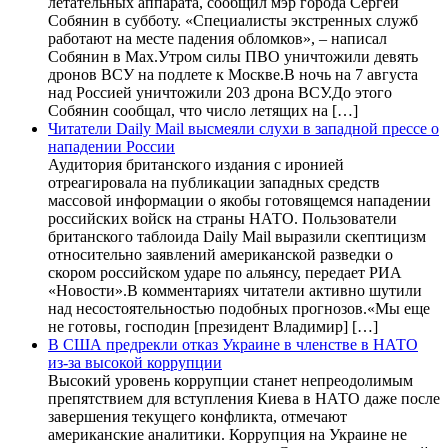
летательных аппарата, сообщил мэр города Сергей
Собянин в субботу. «Специалисты экстренных служб
работают на месте падения обломков», – написал
Собянин в Max.Утром силы ПВО уничтожили девять
дронов ВСУ на подлете к Москве.В ночь на 7 августа
над Россией уничтожили 203 дрона ВСУ.До этого
Собянин сообщал, что число летящих на […]
Читатели Daily Mail высмеяли слухи в западной прессе о
нападении России
Аудитория британского издания с иронией
отреагировала на публикации западных средств
массовой информации о якобы готовящемся нападении
российских войск на страны НАТО. Пользователи
британского таблоида Daily Mail выразили скептицизм
относительно заявлений американской разведки о
скором российском ударе по альянсу, передает РИА
«Новости».В комментариях читатели активно шутили
над несостоятельностью подобных прогнозов.«Мы еще
не готовы, господин [президент Владимир] […]
В США предрекли отказ Украине в членстве в НАТО
из-за высокой коррупции
Высокий уровень коррупции станет непреодолимым
препятствием для вступления Киева в НАТО даже после
завершения текущего конфликта, отмечают
американские аналитики. Коррупция на Украине не