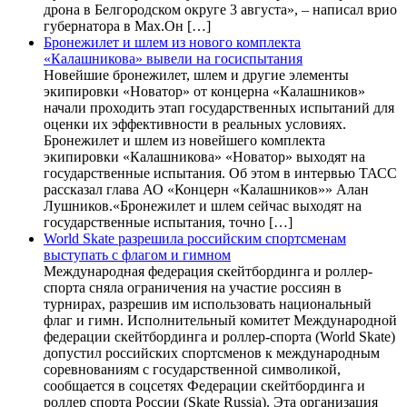
дрона в Белгородском округе 3 августа», – написал врио
губернатора в Max.Он […]
Бронежилет и шлем из нового комплекта
«Калашникова» вывели на госиспытания
Новейшие бронежилет, шлем и другие элементы
экипировки «Новатор» от концерна «Калашников»
начали проходить этап государственных испытаний для
оценки их эффективности в реальных условиях.
Бронежилет и шлем из новейшего комплекта
экипировки «Калашникова» «Новатор» выходят на
государственные испытания. Об этом в интервью ТАСС
рассказал глава АО «Концерн «Калашников»» Алан
Лушников.«Бронежилет и шлем сейчас выходят на
государственные испытания, точно […]
World Skate разрешила российским спортсменам
выступать с флагом и гимном
Международная федерация скейтбординга и роллер-
спорта сняла ограничения на участие россиян в
турнирах, разрешив им использовать национальный
флаг и гимн. Исполнительный комитет Международной
федерации скейтбординга и роллер-спорта (World Skate)
допустил российских спортсменов к международным
соревнованиям с государственной символикой,
сообщается в соцсетях Федерации скейтбординга и
роллер спорта России (Skate Russia). Эта организация