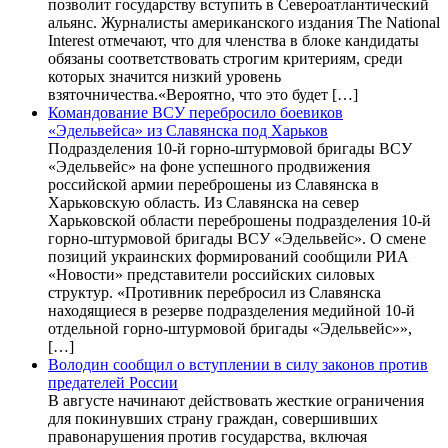
позволит государству вступить в Североатлантический
альянс. Журналисты американского издания The National
Interest отмечают, что для членства в блоке кандидаты
обязаны соответствовать строгим критериям, среди
которых значится низкий уровень
взяточничества.«Вероятно, что это будет […]
Командование ВСУ перебросило боевиков
«Эдельвейса» из Славянска под Харьков
Подразделения 10-й горно-штурмовой бригады ВСУ
«Эдельвейс» на фоне успешного продвижения
российской армии переброшены из Славянска в
Харьковскую область. Из Славянска на север
Харьковской области переброшены подразделения 10-й
горно-штурмовой бригады ВСУ «Эдельвейс». О смене
позиций украинских формирований сообщили РИА
«Новости» представители российских силовых
структур. «Противник перебросил из Славянска
находящиеся в резерве подразделения медийной 10-й
отдельной горно-штурмовой бригады «Эдельвейс»»,
[…]
Володин сообщил о вступлении в силу законов против
предателей России
В августе начинают действовать жесткие ограничения
для покинувших страну граждан, совершивших
правонарушения против государства, включая