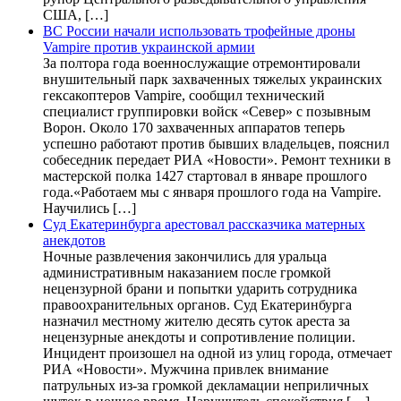
США, […]
ВС России начали использовать трофейные дроны
Vampire против украинской армии
За полтора года военнослужащие отремонтировали
внушительный парк захваченных тяжелых украинских
гексакоптеров Vampire, сообщил технический
специалист группировки войск «Север» с позывным
Ворон. Около 170 захваченных аппаратов теперь
успешно работают против бывших владельцев, пояснил
собеседник передает РИА «Новости». Ремонт техники в
мастерской полка 1427 стартовал в январе прошлого
года.«Работаем мы с января прошлого года на Vampire.
Научились […]
Суд Екатеринбурга арестовал рассказчика матерных
анекдотов
Ночные развлечения закончились для уральца
административным наказанием после громкой
нецензурной брани и попытки ударить сотрудника
правоохранительных органов. Суд Екатеринбурга
назначил местному жителю десять суток ареста за
нецензурные анекдоты и сопротивление полиции.
Инцидент произошел на одной из улиц города, отмечает
РИА «Новости». Мужчина привлек внимание
патрульных из-за громкой декламации неприличных