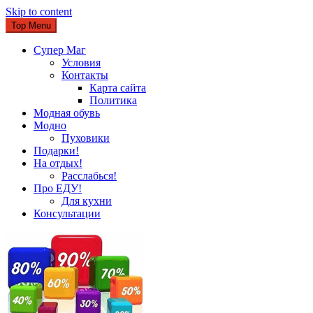
Skip to content
Top Menu
Супер Маг
Условия
Контакты
Карта сайта
Политика
Модная обувь
Модно
Пуховики
Подарки!
На отдых!
Расслабься!
Про ЕДУ!
Для кухни
Консультации