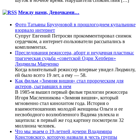
шуток в ночное время. Нарушитель спокойствия […]
Между нами, Девочками…
Фото Татьяны Брухуновой в прошлогоднем купальнике
взорвало интернет
Супруг Евгений Петросян прокомментировал снимок
сердечком, а интернет-пользователи рассыпались в
комплиментах.
Преследования режиссера, аборт и неудачная пластика:
трагическая судьба «советской Одри Хепберн»
Людмилы Марченко
Когда влиятельный режиссер впервые увидел Людмилу,
ей было всего 19 лет, а ему — 58.
Как фильм «Зимняя вишня» стал пророческим для
актеров, сыгравших в нем
В 1985-м вышел первый фильм трилогии режиссера
Игоря Масленникова «Зимняя вишня», который
мгновенно стал кинохитом года. История о
взаимоотношениях молодой женщины Ольги и ее
несвободного возлюбленного Вадима увлекла и
зацепила: в первый же год картину посмотрели 32
миллиона человек.
Что мы знаем о 19-летней дочери Владимира
Кристовского, которую назвали в честь группы