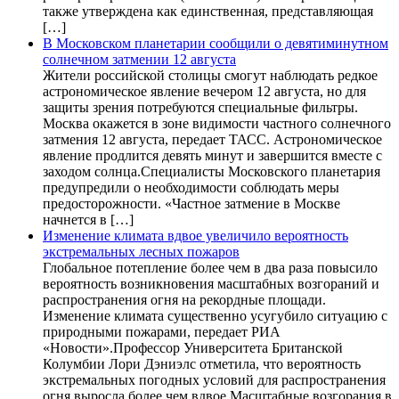
также утверждена как единственная, представляющая
[…]
В Московском планетарии сообщили о девятиминутном
солнечном затмении 12 августа
Жители российской столицы смогут наблюдать редкое
астрономическое явление вечером 12 августа, но для
защиты зрения потребуются специальные фильтры.
Москва окажется в зоне видимости частного солнечного
затмения 12 августа, передает ТАСС. Астрономическое
явление продлится девять минут и завершится вместе с
заходом солнца.Специалисты Московского планетария
предупредили о необходимости соблюдать меры
предосторожности. «Частное затмение в Москве
начнется в […]
Изменение климата вдвое увеличило вероятность
экстремальных лесных пожаров
Глобальное потепление более чем в два раза повысило
вероятность возникновения масштабных возгораний и
распространения огня на рекордные площади.
Изменение климата существенно усугубило ситуацию с
природными пожарами, передает РИА
«Новости».Профессор Университета Британской
Колумбии Лори Дэниэлс отметила, что вероятность
экстремальных погодных условий для распространения
огня выросла более чем вдвое.Масштабные возгорания в