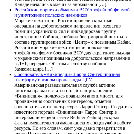
Канаде начались в мае из-за аномальной […]
Российские морпехи обманули ВСУ трофейной формой
и уничтожили польских наемников
Морские пехотинцы России провели скрытные
операции на добропольском направлении, захватив
позиции украинских сил и ликвидировав группу
иностранных бойцов, сообщил боец морской пехоты в
составе группировки войск «Центр» с позывным Кабан.
Российские морские пехотинцы использовали
трофейную форму боевиков ВСУ для скрытного выхода
к украинским позициям на добропольском направлении
в ДНР, передает. Об этом агентству сообщил
Замкомандира […]
Сооснователь «Википедии» Ларри Сэнгер признал
платформу органом пропаганды ЦРУ
Американская разведывательная служба активно
вносила правки в статьи онлайн-энциклопедии
«Википедия», пользуясь правилом анонимности для
продвижения собственных интересов, отметил
сооснователь интернет-ресурса Ларри Сэнгер. Создатель
известного портала «Википедия» Ларри Сэнгер в
интервью немецкой газете Berliner Zeitung раскрыл
факты вмешательства американских спецслужб в работу
ресурса. По его словам, сайт уже давно превратился в
рупор Центрального разведывательного управления