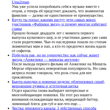
Uma2rman
Ума уже успела попробовать себя в музыке вместе с
отцом, а теперь ей предстоит доказать, что знаменитая
фамилия — далеко не единственное ее преимущество.
Круто ты попал: какими растут дети самых ярких
участников «Фабрики звезд» и почему многие избегают
славы
Прошло больше двадцати лет с момента первого
выпуска культового шоу, и ее участники давно уже сами
стали родителями. Чьи-то наследники пошли по стопам
знаменитых мам и пап, а кто-то предпочел жизнь вдали
от софитов.
Победила рак, но не одиночество: как сейчас живет
звезда «Анжелики — маркизы ангелов»
После выхода первого фильма об Анжелике на Мишель
Мерсье обрушилась невероятная популярность. Но сама
актриса позже говорила, что роль стала для нее
проклятием.
Бьюти-находки и новинки недели: облепиховых скраб,
мерцающие румяна и эстетичная щетка
Отдел красоты снова выбирает интересные и
многообещающие новинки. На этот раз нашего
внимания охлаждающая маска, мерцающий баттер,
лимонный блеск для губ и кое-что еще…
Чистка денежного канала: 3 действенных способа