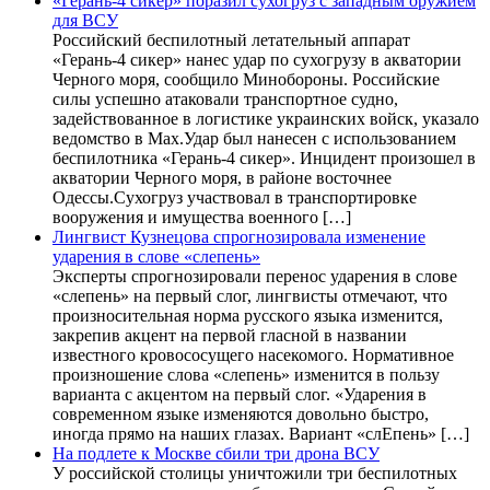
«Герань-4 сикер» поразил сухогруз с западным оружием
для ВСУ
Российский беспилотный летательный аппарат
«Герань-4 сикер» нанес удар по сухогрузу в акватории
Черного моря, сообщило Минобороны. Российские
силы успешно атаковали транспортное судно,
задействованное в логистике украинских войск, указало
ведомство в Max.Удар был нанесен с использованием
беспилотника «Герань-4 сикер». Инцидент произошел в
акватории Черного моря, в районе восточнее
Одессы.Сухогруз участвовал в транспортировке
вооружения и имущества военного […]
Лингвист Кузнецова спрогнозировала изменение
ударения в слове «слепень»
Эксперты спрогнозировали перенос ударения в слове
«слепень» на первый слог, лингвисты отмечают, что
произносительная норма русского языка изменится,
закрепив акцент на первой гласной в названии
известного кровососущего насекомого. Нормативное
произношение слова «слепень» изменится в пользу
варианта с акцентом на первый слог. «Ударения в
современном языке изменяются довольно быстро,
иногда прямо на наших глазах. Вариант «слЕпень» […]
На подлете к Москве сбили три дрона ВСУ
У российской столицы уничтожили три беспилотных