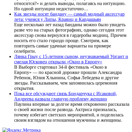
относится?» и делать выводы, полагаясь на интуицию.
Но одной интуиции недостаточно…
Как звезды носят бандану — самый модный аксессуар
лета: учимся у Липы, Кравиц и Кардашьян
Еще несколько лет назад банданы можно было увидеть
разве что на старых фотографиях, однако сегодня этот
аксессуар снова вернулся в гардеробы модниц. Причем
носить его стало гораздо проще. Смотрим, как
повторить самые удачные варианты на примере
селебрити.
Лянка Грыу с 15-летним сыном, неузнаваемый Ургант и
смелая Юсковец открыли «Окно в Европу»
В Выборге стартовал 34-й фестиваль «Окно в
Европу» — по красной дорожке прошли Александра
Ребенок, Юлия Хлынина, Софья Лебедева и другие
звезды. Рассказываем, чем запомнилась церемония
открытия.
Пока все обсуждают связь Бондарчука с Исаковой,
Андреева назвала главную проблему женщин
Паулина впервые за долгое время откровенно рассказала
о своей жизни после развода. Актриса призналась,
почему избегает светских мероприятий, и поделилась
своим взглядом на отношения мужчины и женщины.