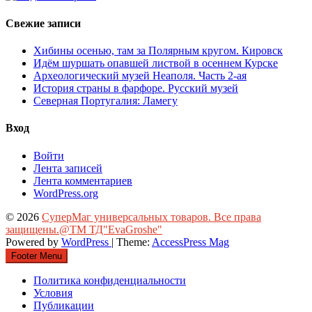
Свежие записи
Хибины осенью, там за Полярным кругом. Кировск
Идём шуршать опавшей листвой в осеннем Курске
Археологический музей Неаполя. Часть 2-ая
История страны в фарфоре. Русский музей
Северная Португалия: Ламегу
Вход
Войти
Лента записей
Лента комментариев
WordPress.org
© 2026
СуперМаг универсальных товаров. Все права
защищены.@ТМ ТД"EvaGroshe"
Powered by
WordPress
| Theme:
AccessPress Mag
Footer Menu
Политика конфиденциальности
Условия
Публикации