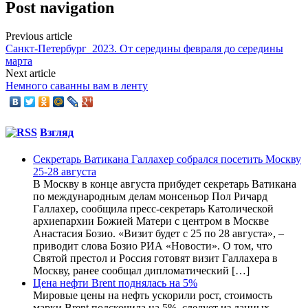
Post navigation
Previous article
Санкт-Петербург_2023. От середины февраля до середины
марта
Next article
Немного саванны вам в ленту
Взгляд
Секретарь Ватикана Галлахер собрался посетить Москву
25-28 августа
В Москву в конце августа прибудет секретарь Ватикана
по международным делам монсеньор Пол Ричард
Галлахер, сообщила пресс-секретарь Католической
архиепархии Божией Матери с центром в Москве
Анастасия Бозио. «Визит будет с 25 по 28 августа», –
приводит слова Бозио РИА «Новости». О том, что
Святой престол и Россия готовят визит Галлахера в
Москву, ранее сообщал дипломатический […]
Цена нефти Brent поднялась на 5%
Мировые цены на нефть ускорили рост, стоимость
марки Brent подскочила на 5%, следует из данных