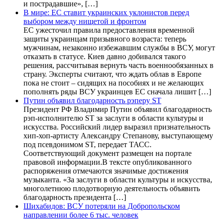
и пострадавшие», […]
В мире: ЕС ставит украинских уклонистов перед
выбором между нищетой и фронтом
ЕС ужесточил правила предоставления временной
защиты украинцам призывного возраста: теперь
мужчинам, незаконно избежавшим службы в ВСУ, могут
отказать в статусе. Киев давно добивался такого
решения, рассчитывая вернуть часть военнообязанных в
страну. Эксперты считают, что ждать облав в Европе
пока не стоит – сидящих на пособиях и не желающих
пополнять ряды ВСУ украинцев ЕС сначала лишит […]
Путин объявил благодарность рэперу ST
Президент РФ Владимир Путин объявил благодарность
рэп-исполнителю ST за заслуги в области культуры и
искусства. Российский лидер выразил признательность
хип-хоп-артисту Александру Степанову, выступающему
под псевдонимом ST, передает ТАСС.
Соответствующий документ размещен на портале
правовой информации.В тексте опубликованного
распоряжения отмечаются значимые достижения
музыканта. «За заслуги в области культуры и искусства,
многолетнюю плодотворную деятельность объявить
благодарность президента […]
Шихабидов: ВСУ потеряли на Добропольском
направлении более 6 тыс. человек