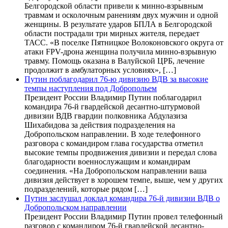
Белгородской области привели к минно-взрывным
травмам и осколочным ранениям двух мужчин и одной
женщины. В результате ударов БПЛА в Белгородской
области пострадали три мирных жителя, передает
ТАСС. «В поселке Пятницкое Волоконовского округа от
атаки FPV-дрона женщина получила минно-взрывную
травму. Помощь оказана в Валуйской ЦРБ, лечение
продолжит в амбулаторных условиях», […]
Путин поблагодарил 76-ю дивизию ВДВ за высокие
темпы наступления под Добропольем
Президент России Владимир Путин поблагодарил
командира 76-й гвардейской десантно-штурмовой
дивизии ВДВ гвардии полковника Абдулазиза
Шихабидова за действия подразделения на
Добропольском направлении. В ходе телефонного
разговора с командиром глава государства отметил
высокие темпы продвижения дивизии и передал слова
благодарности военнослужащим и командирам
соединения. «На Добропольском направлении ваша
дивизия действует в хорошем темпе, выше, чем у других
подразделений, которые рядом […]
Путин заслушал доклад командира 76-й дивизии ВДВ о
Добропольском направлении
Президент России Владимир Путин провел телефонный
разговор с командиром 76-й гвардейской десантно-