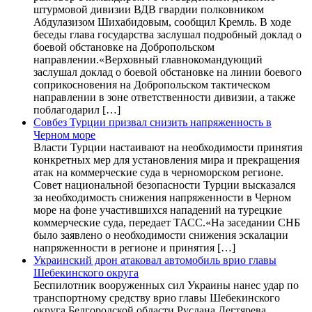
штурмовой дивизии ВДВ гвардии полковником
Абдулазизом Шихабидовым, сообщил Кремль. В ходе
беседы глава государства заслушал подробный доклад о
боевой обстановке на Добропольском
направлении.«Верховный главнокомандующий
заслушал доклад о боевой обстановке на линии боевого
соприкосновения на Добропольском тактическом
направлении в зоне ответственности дивизии, а также
поблагодарил […]
Совбез Турции призвал снизить напряженность в
Черном море
Власти Турции настаивают на необходимости принятия
конкретных мер для установления мира и прекращения
атак на коммерческие суда в черноморском регионе.
Совет национальной безопасности Турции высказался
за необходимость снижения напряженности в Черном
море на фоне участившихся нападений на турецкие
коммерческие суда, передает ТАСС.«На заседании СНБ
было заявлено о необходимости снижения эскалации
напряженности в регионе и принятия […]
Украинский дрон атаковал автомобиль врио главы
Шебекинского округа
Беспилотник вооруженных сил Украины нанес удар по
транспортному средству врио главы Шебекинского
округа Белгородской области Руслана Дегтярева.