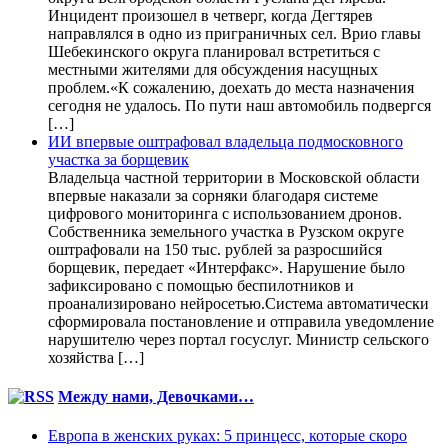
Инцидент произошел в четверг, когда Дегтярев
направлялся в одно из приграничных сел. Врио главы
Шебекинского округа планировал встретиться с
местными жителями для обсуждения насущных
проблем.«К сожалению, доехать до места назначения
сегодня не удалось. По пути наш автомобиль подвергся
[…]
ИИ впервые оштрафовал владельца подмосковного
участка за борщевик
Владельца частной территории в Московской области
впервые наказали за сорняки благодаря системе
цифрового мониторинга с использованием дронов.
Собственника земельного участка в Рузском округе
оштрафовали на 150 тыс. рублей за разросшийся
борщевик, передает «Интерфакс». Нарушение было
зафиксировано с помощью беспилотников и
проанализировано нейросетью.Система автоматически
сформировала постановление и отправила уведомление
нарушителю через портал госуслуг. Министр сельского
хозяйства […]
Между нами, Девочками…
Европа в женских руках: 5 принцесс, которые скоро