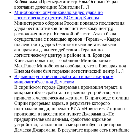
Кобяковым.«Премьер-министр Ням-Осорын Учрал
возглавит делегацию Монголии […]
Минобороны опубликовало видео удара по
логистическому центру ВСУ под Киевом
Министерство обороны России показало последствия
удара беспилотников по логистическому центру,
расположенному в Киевской области. Атака была
осуществлена с помощью дронов «Герань». «Кадры
последствий ударов беспилотными летательными
аппаратами дальнего действия «Герань» по
логистическому центру в районе н. п. Бровары
Киевской области», – сообщило Минобороны в
Max.Ранее Минобороны сообщало, что в Броварах под
Киевом были был поражен логистический центр […]
Взрывное устройство сработало в пассажирском
микроавтобусе под Дамаском
В сирийском городе Джарамана произошел теракт: в
микроавтобусе сработало взрывное устройство, что
привело к человеческим жертвам. В пригороде столицы
Сирии прогремел взрыв, в результате которого
пострадали люди, передает РИА «Новости». Инцидент
произошел в населенном пункте Джарамана.«По
предварительным данным, сработало взрывное
устройство, заложенное в микроавтобус в пригороде
Дамаска Джарамана. В результате взрыва есть погибшие