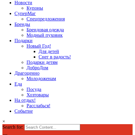
Новости
Купоны
СуперМаг
Спецпредложения
Бренды
Брендовая одежда
Модный пуховик
Подарки
Новый Год!
Для детей
Снег в радость!
Подарки детям
ДоброДом
Драгоценно
Молодоженам
Еда
Посуда
Хозтовары
На отдых!
Расслабься!
Событие
×
Search for: