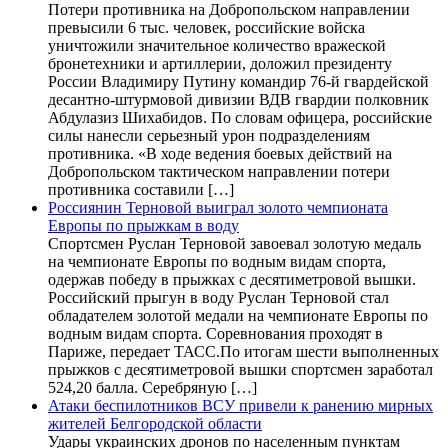
Потери противника на Добропольском направлении
превысили 6 тыс. человек, российские войска
уничтожили значительное количество вражеской
бронетехники и артиллерии, доложил президенту
России Владимиру Путину командир 76-й гвардейской
десантно-штурмовой дивизии ВДВ гвардии полковник
Абдулазиз Шихабидов. По словам офицера, российские
силы нанесли серьезный урон подразделениям
противника. «В ходе ведения боевых действий на
Добропольском тактическом направлении потери
противника составили […]
Россиянин Терновой выиграл золото чемпионата
Европы по прыжкам в воду
Спортсмен Руслан Терновой завоевал золотую медаль
на чемпионате Европы по водным видам спорта,
одержав победу в прыжках с десятиметровой вышки.
Российский прыгун в воду Руслан Терновой стал
обладателем золотой медали на чемпионате Европы по
водным видам спорта. Соревнования проходят в
Париже, передает ТАСС.По итогам шести выполненных
прыжков с десятиметровой вышки спортсмен заработал
524,20 балла. Серебряную […]
Атаки беспилотников ВСУ привели к ранению мирных
жителей Белгородской области
Удары украинских дронов по населенным пунктам