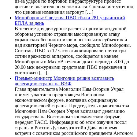
из-за ударов по портовой инфраструктуре процесс
доставки значительно усложнился. Специалист уточнил,
что ценовые изменения затронут […]
Минобороны: Средства ПВО сбили 281 украинский
БПЛА за день
В течение дня дежурные расчеты противовоздушной
обороны успешно отразили массированную атаку
украинских беспилотников в нескольких субъектах и
над акваторией Черного моря, сообщило Минобороны.
Системы ПВО за 12 часов ликвидировали почти три
сотни вражеских аппаратов, сообщается в канале
Минобороны в Max.«В течение дня в период с 8.00 до
20.00 мск дежурными средствами ПВО перехвачен и
уничтожен […]
Премьер-министр Монголии решил возглавить
делегацию страны на ВЭФ
Глава правительства Монголии Ням-Осорын Учрал
примет участие в предстоящем Восточном
экономическом форуме, возглавив официальную
делегацию своей страны. Председатель правительства
Монголии Ням-Осорын Учрал возглавит делегацию
государства на Восточном экономическом форуме,
передает ТАСС. Информацию об этом озвучил посол
страны в России Дуламсурэнгийн Дава во время
встречи с советником российского президента Антоном