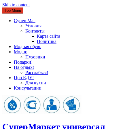
Skip to content
Top Menu
Супер Маг
Условия
Контакты
Карта сайта
Политика
Модная обувь
Модно
Пуховики
Подарки!
На отдых!
Расслабься!
Про ЕДУ!
Для кухни
Консультации
CуперМаркет универсал