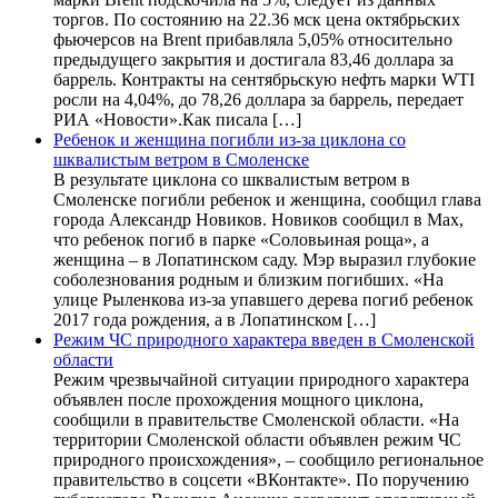
торгов. По состоянию на 22.36 мск цена октябрьских
фьючерсов на Brent прибавляла 5,05% относительно
предыдущего закрытия и достигала 83,46 доллара за
баррель. Контракты на сентябрьскую нефть марки WTI
росли на 4,04%, до 78,26 доллара за баррель, передает
РИА «Новости».Как писала […]
Ребенок и женщина погибли из-за циклона со
шквалистым ветром в Смоленске
В результате циклона со шквалистым ветром в
Смоленске погибли ребенок и женщина, сообщил глава
города Александр Новиков. Новиков сообщил в Мах,
что ребенок погиб в парке «Соловьиная роща», а
женщина – в Лопатинском саду. Мэр выразил глубокие
соболезнования родным и близким погибших. «На
улице Рыленкова из-за упавшего дерева погиб ребенок
2017 года рождения, а в Лопатинском […]
Режим ЧС природного характера введен в Смоленской
области
Режим чрезвычайной ситуации природного характера
объявлен после прохождения мощного циклона,
сообщили в правительстве Смоленской области. «На
территории Смоленской области объявлен режим ЧС
природного происхождения», – сообщило региональное
правительство в соцсети «ВКонтакте». По поручению