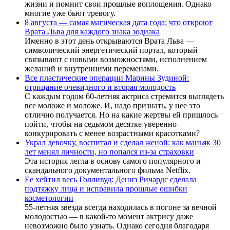
жизни и помнит свои прошлые воплощения. Однако
многие уже бьют тревогу.
8 августа — самая магическая дата года: что откроют
Врата Льва для каждого знака зодиака
Именно в этот день открываются Врата Льва —
символический энергетический портал, который
связывают с новыми возможностями, исполнением
желаний и внутренними переменами.
Все пластические операции Марины Зудиной:
отрицание очевидного и вторая молодость
С каждым годом 60-летняя актриса стремится выглядеть
все моложе и моложе. И, надо признать, у нее это
отлично получается. Но на какие жертвы ей пришлось
пойти, чтобы на седьмом десятке уверенно
конкурировать с менее возрастными красотками?
Украл девочку, воспитал и сделал женой: как маньяк 30
лет менял личности, но попался из-за страховки
Эта история легла в основу самого популярного и
скандального документального фильма Netflix.
Ее хейтил весь Голливуд: Дениз Ричардс сделала
подтяжку лица и исправила прошлые ошибки
косметологии
55-летняя звезда всегда находилась в погоне за вечной
молодостью — в какой-то момент актрису даже
невозможно было узнать. Однако сегодня благодаря