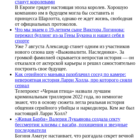
станут королевами
В Европе грядет настоящая эпоха королев. Хорошую
компанию им в будущем могла бы составить и
принцесса Шарлотта, однако ее ждет жизнь, свободная
от официальных протоколов.
Что мы знаем о 19-летнем сыне Виктора Логинова:
пережил буллинг из-за Гены Букина и нашел себя в
спорте
Уже 7 августа Александр станет одним из участников
нового сезона шоу «Выживалити. Наследники». За
громкой фамилией скрывается непростая история — он
отказался от актерской карьеры и решил самостоятельно
построить свое будущее.
Как серийного маньяка разоблачил сосед по камере:
невероятная история Ларри Холла, про которого сняли
сериал
Телепроект «Черная птица» назвали лучшим
криминальным триллером 2022 года, но немногие
знают, что в основу сюжета легла реальная история
общения серийного убийцы и наркодилера. Кем же был
настоящий Ларри Холл?
«Живая Барби» Валерия Лукьянова создала секту
бессмертия: клизмы с васаби, похищения и звездные
последователи
Богиня Аматуе настаивает, что разгадала секрет вечной