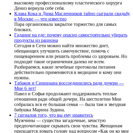
высокому профессионализму пластического хирурга
Дениз вернула себе себя.
Клава Кока и Дима Масленников тайно сыграли свадьбу
в Москве — что известно
Пара организовала закрытое торжество для самых
близких.
Гадание на еде: почему опасно самостоятельно убирать
продукты из рациона
Сегодня в Сети можно найти множество диет,
обещающих улучшить самочувствие, помочь с
пищеварением или решить проблемы со здоровьем. Но
подходят такие ограничения далеко не всем.
Разбираемся, какие лечебные протоколы питания
действительно применяются в медицине и кому они
нужны.
Табаков и Синицына воссоединились ради дочери —
Мие 6 лет!
Павел и Софья продолжают поддерживать теплые
отношения ради общей дочери. На шестилетии Мии
собралась вся ее большая семья — была там и звездная
бабушка Марина Зудина.
7 сигналов того, что вы ему нравитесь
Мужчины — существа загадочные, зачастую
предпочитающие скрывать свои чувства. Женщинам
приходится ломать голову над вопросом «Как он ко мне