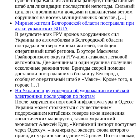
губернатора Василия Анохина развернут оперативный
штаб для ликвидации последствий непогоды. Сильный
циклон с проливными дождями и шквалистым ветром
обрушился на восемь муниципальных округов, […]
Мирные жители Белгородской области пострадали при
атаке украинских БПЛА
В результате атак FPV-дронов вооруженных сил
Украины по автомобилям в Белгородской области
пострадали четверо мирных жителей, сообщил
оперативный штаб региона. В хуторе Масычево
Грайворонского округа FPV-дрон атаковал легковой
автомобиль. Две женщины и один мужчина получили
осколочные ранения тела. Бригады скорой помощи
доставили пострадавших в больницу Белгорода,
сообщает оперативный штаб в «Максе». Кроме того, в
городе […]
На Украине предупредили об удорожании китайской
электроники после ударов по портам
После разрушения портовой инфраструктуры в Одессе
Украина может столкнуться с существенным
подорожанием китайских товаров из-за изменения
логистических маршрутов, заявил украинский
экономист Алексей Кущ. «Китайский импорт поступает
через Одессу», – подчеркнул эксперт, слова которого
приводит украинское издание «Страна». По его словам,