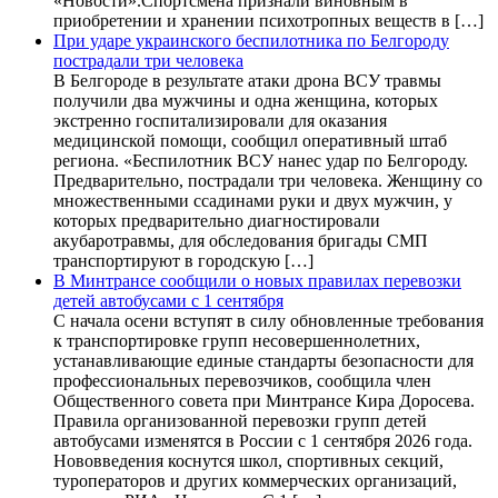
«Новости».Спортсмена признали виновным в
приобретении и хранении психотропных веществ в […]
При ударе украинского беспилотника по Белгороду
пострадали три человека
В Белгороде в результате атаки дрона ВСУ травмы
получили два мужчины и одна женщина, которых
экстренно госпитализировали для оказания
медицинской помощи, сообщил оперативный штаб
региона. «Беспилотник ВСУ нанес удар по Белгороду.
Предварительно, пострадали три человека. Женщину со
множественными ссадинами руки и двух мужчин, у
которых предварительно диагностировали
акубаротравмы, для обследования бригады СМП
транспортируют в городскую […]
В Минтрансе сообщили о новых правилах перевозки
детей автобусами с 1 сентября
С начала осени вступят в силу обновленные требования
к транспортировке групп несовершеннолетних,
устанавливающие единые стандарты безопасности для
профессиональных перевозчиков, сообщила член
Общественного совета при Минтрансе Кира Доросева.
Правила организованной перевозки групп детей
автобусами изменятся в России с 1 сентября 2026 года.
Нововведения коснутся школ, спортивных секций,
туроператоров и других коммерческих организаций,