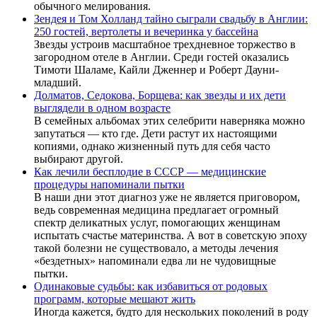
обычного мелирования.
Зендея и Том Холланд тайно сыграли свадьбу в Англии:
250 гостей, вертолеты и вечеринка у бассейна
Звезды устроив масштабное трехдневное торжество в
загородном отеле в Англии. Среди гостей оказались
Тимоти Шаламе, Кайли Дженнер и Роберт Дауни-
младший.
Долматов, Седокова, Борщева: как звезды и их дети
выглядели в одном возрасте
В семейных альбомах этих селебрити наверняка можно
запутаться — кто где. Дети растут их настоящими
копиями, однако жизненный путь для себя часто
выбирают другой.
Как лечили бесплодие в СССР — медицинские
процедуры напоминали пытки
В наши дни этот диагноз уже не является приговором,
ведь современная медицина предлагает огромный
спектр деликатных услуг, помогающих женщинам
испытать счастье материнства. А вот в советскую эпоху
такой болезни не существовало, а методы лечения
«бездетных» напоминали едва ли не чудовищные
пытки.
Одинаковые судьбы: как избавиться от родовых
программ, которые мешают жить
Иногда кажется, будто для нескольких поколений в роду