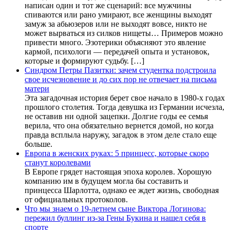
написан один и тот же сценарий: все мужчины
спиваются или рано умирают, все женщины выходят
замуж за абьюзеров или не выходят вовсе, никто не
может вырваться из силков нищеты… Примеров можно
привести много. Эзотерики объясняют это явление
кармой, психологи — передачей опыта и установок,
которые и формируют судьбу. […]
Синдром Петры Пазитки: зачем студентка подстроила
свое исчезновение и до сих пор не отвечает на письма
матери
Эта загадочная история берет свое начало в 1980-х годах
прошлого столетия. Тогда девушка из Германии исчезла,
не оставив ни одной зацепки. Долгие годы ее семья
верила, что она обязательно вернется домой, но когда
правда всплыла наружу, загадок в этом деле стало еще
больше.
Европа в женских руках: 5 принцесс, которые скоро
станут королевами
В Европе грядет настоящая эпоха королев. Хорошую
компанию им в будущем могла бы составить и
принцесса Шарлотта, однако ее ждет жизнь, свободная
от официальных протоколов.
Что мы знаем о 19-летнем сыне Виктора Логинова:
пережил буллинг из-за Гены Букина и нашел себя в
спорте