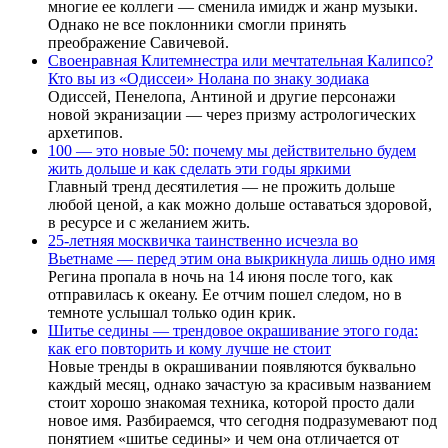
многие ее коллеги — сменила имидж и жанр музыки.
Однако не все поклонники смогли принять
преображение Савичевой.
Своенравная Клитемнестра или мечтательная Калипсо?
Кто вы из «Одиссеи» Нолана по знаку зодиака
Одиссей, Пенелопа, Антиной и другие персонажи
новой экранизации — через призму астрологических
архетипов.
100 — это новые 50: почему мы действительно будем
жить дольше и как сделать эти годы яркими
Главный тренд десятилетия — не прожить дольше
любой ценой, а как можно дольше оставаться здоровой,
в ресурсе и с желанием жить.
25-летняя москвичка таинственно исчезла во
Вьетнаме — перед этим она выкрикнула лишь одно имя
Регина пропала в ночь на 14 июня после того, как
отправилась к океану. Ее отчим пошел следом, но в
темноте услышал только один крик.
Шитье седины — трендовое окрашивание этого года:
как его повторить и кому лучше не стоит
Новые тренды в окрашивании появляются буквально
каждый месяц, однако зачастую за красивым названием
стоит хорошо знакомая техника, которой просто дали
новое имя. Разбираемся, что сегодня подразумевают под
понятием «шитье седины» и чем она отличается от