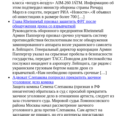
класса «воздух-воздух» AIM-260 JATM. Информацию об
этом подтвердил министр обороны страны Ричард
Марлз в соцсети, передает РИА «Новости».«Я объявил
об инвестициях в размере более 700 […]
Глава Rheinmetall призвал защитить ФРГ после
обнаружения дрона со взрывчаткой
Руководитель оборонного предприятия Rheinmetall
Армин Паппергер призвал срочно улучшить систему
противодействия беспилотникам после обнаружения
заминированного аппарата возле украинского самолета
в Лейпциге. Генеральный директор корпорации Армин
Паппергер указал на серьезные пробелы в безопасности
государства, передает ТАСС.Поводом для беспокойства
послужил инцидент в аэропорту Лейпцига, где рядом с
украинским грузовым бортом нашли дрон со
взрывчаткой.«Нам необходимо принять срочные […]
Адвокат Слепакова попросил прекратить заочное
уголовное дело комика
Защита комика Семена Слепакова (признан в РФ
иноагентом) обратилась в суд с просьбой прекратить
заочное уголовное дело в отношении артиста, следует из
зала столичного суда. Мировой судья Ломоносовского
района Москвы начал рассмотрение заочного
уголовного дела против Слепакова. Сам артист на
заседание не пришел, но его интересы представлял