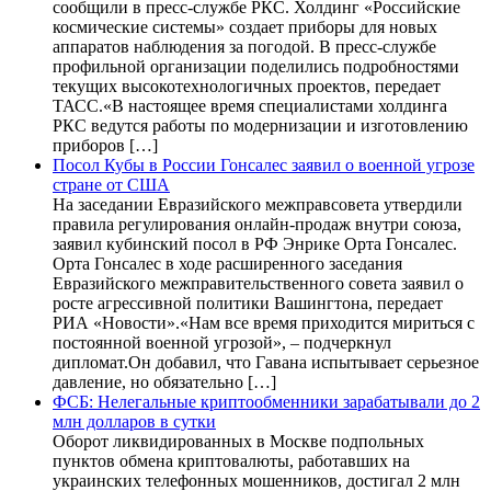
сообщили в пресс-службе РКС. Холдинг «Российские
космические системы» создает приборы для новых
аппаратов наблюдения за погодой. В пресс-службе
профильной организации поделились подробностями
текущих высокотехнологичных проектов, передает
ТАСС.«В настоящее время специалистами холдинга
РКС ведутся работы по модернизации и изготовлению
приборов […]
Посол Кубы в России Гонсалес заявил о военной угрозе
стране от США
На заседании Евразийского межправсовета утвердили
правила регулирования онлайн-продаж внутри союза,
заявил кубинский посол в РФ Энрике Орта Гонсалес.
Орта Гонсалес в ходе расширенного заседания
Евразийского межправительственного совета заявил о
росте агрессивной политики Вашингтона, передает
РИА «Новости».«Нам все время приходится мириться с
постоянной военной угрозой», – подчеркнул
дипломат.Он добавил, что Гавана испытывает серьезное
давление, но обязательно […]
ФСБ: Нелегальные криптообменники зарабатывали до 2
млн долларов в сутки
Оборот ликвидированных в Москве подпольных
пунктов обмена криптовалюты, работавших на
украинских телефонных мошенников, достигал 2 млн