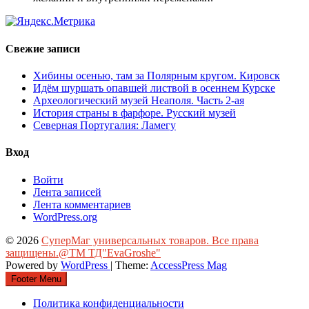
Свежие записи
Хибины осенью, там за Полярным кругом. Кировск
Идём шуршать опавшей листвой в осеннем Курске
Археологический музей Неаполя. Часть 2-ая
История страны в фарфоре. Русский музей
Северная Португалия: Ламегу
Вход
Войти
Лента записей
Лента комментариев
WordPress.org
© 2026
СуперМаг универсальных товаров. Все права
защищены.@ТМ ТД"EvaGroshe"
Powered by
WordPress
| Theme:
AccessPress Mag
Footer Menu
Политика конфиденциальности