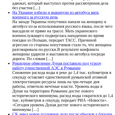
адвокат, который выступил против рассмотрения дела
без участия […]
На Украине избили и выкинули из автобуса мать
военного за русскую речь
На западе Украины попутчики напали на женщину в
автобусе из-за использования русского языка, после чего
высадили ее прямо на трассе. Мать украинского
военнослужащего подверглась нападению во время
поездки из Польши, передает ТАСС. Причиной
агрессии со стороны попутчиков стало то, что женщина
разговаривала по-русски.В результате конфликта
женщины ударили и выставили из автобуса посреди
дороги. По словам […]
Рекордное обмеление Дуная поставило под угрозу
работу единственной АЭС в Румынии
Снижение расхода воды в реке до 1,4 тыс. кубометров в
секунду оставляет единственной румынской атомной
электростанции ресурсы лишь на три-четыре дня
работы, отметили мечтные власти. Уровень воды в
Дунае на территории Румынии достиг нового
исторического минимума, расход воды сократился до 1,4
тыс. кубометров в секунду, передает РИА «Новости».
«Сегодня уровень Дуная достиг нового исторического
минимума […]
СК завел новое уголовное дело после обысков у блогера