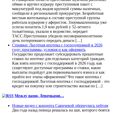
обман и вручил курьеру преступников пакет с
макулатурой под видом крупной суммы наличных,
сообщили в региональной прокуратуре. Безработная
местная жительница в составе преступной группы
работала курьером у аферистов. Злоумышленница уже
успела похитить 1,9 млн рублей у 52-летнего
тольяттинца, указали в ведомстве, передает
ТАСС.Преступники убедили несовершеннолетнюю
дочь потерпевшего передать деньги […]
Справки: Льготная ипотека с господдержкой в 2026
году: программы, условия и как оформить
Государство продолжает субсидировать процентные
ставки по ипотеке для отдельных категорий граждан.
Как взять ипотеку с господдержкой в 2026 году, как
существуют доступные программы и ставки, какие
выплаты подойдут для первоначального взноса и как
пройти все этапы оформления? Что такое ипотека с
господдержкой Льготная ипотека с господдержкой - это
кредит на покупку или строительство жилья по […]
Между нами, Девочками…
Новые видео с концерта Савичевой обернулись хейтом
Два года назад певица решалась на шаг, которого боятся