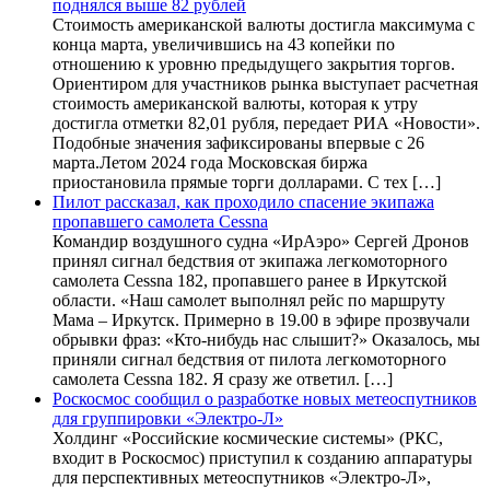
поднялся выше 82 рублей
Стоимость американской валюты достигла максимума с
конца марта, увеличившись на 43 копейки по
отношению к уровню предыдущего закрытия торгов.
Ориентиром для участников рынка выступает расчетная
стоимость американской валюты, которая к утру
достигла отметки 82,01 рубля, передает РИА «Новости».
Подобные значения зафиксированы впервые с 26
марта.Летом 2024 года Московская биржа
приостановила прямые торги долларами. С тех […]
Пилот рассказал, как проходило спасение экипажа
пропавшего самолета Cessna
Командир воздушного судна «ИрАэро» Сергей Дронов
принял сигнал бедствия от экипажа легкомоторного
самолета Cessna 182, пропавшего ранее в Иркутской
области. «Наш самолет выполнял рейс по маршруту
Мама – Иркутск. Примерно в 19.00 в эфире прозвучали
обрывки фраз: «Кто-нибудь нас слышит?» Оказалось, мы
приняли сигнал бедствия от пилота легкомоторного
самолета Cessna 182. Я сразу же ответил. […]
Роскосмос сообщил о разработке новых метеоспутников
для группировки «Электро-Л»
Холдинг «Российские космические системы» (РКС,
входит в Роскосмос) приступил к созданию аппаратуры
для перспективных метеоспутников «Электро-Л»,