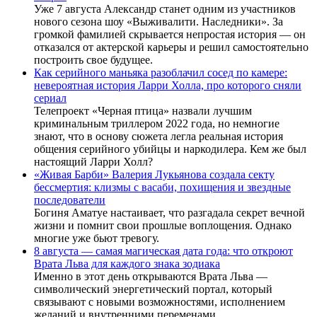
Уже 7 августа Александр станет одним из участников
нового сезона шоу «Выживалити. Наследники». За
громкой фамилией скрывается непростая история — он
отказался от актерской карьеры и решил самостоятельно
построить свое будущее.
Как серийного маньяка разоблачил сосед по камере:
невероятная история Ларри Холла, про которого сняли
сериал
Телепроект «Черная птица» назвали лучшим
криминальным триллером 2022 года, но немногие
знают, что в основу сюжета легла реальная история
общения серийного убийцы и наркодилера. Кем же был
настоящий Ларри Холл?
«Живая Барби» Валерия Лукьянова создала секту
бессмертия: клизмы с васаби, похищения и звездные
последователи
Богиня Аматуе настаивает, что разгадала секрет вечной
жизни и помнит свои прошлые воплощения. Однако
многие уже бьют тревогу.
8 августа — самая магическая дата года: что откроют
Врата Льва для каждого знака зодиака
Именно в этот день открываются Врата Льва —
символический энергетический портал, который
связывают с новыми возможностями, исполнением
желаний и внутренними переменами.