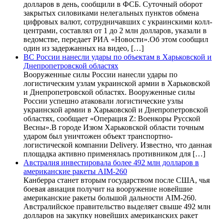
долларов в день, сообщили в ФСБ. Суточный оборот
закрытых силовиками нелегальных пунктов обмена
цифровых валют, сотрудничавших с украинскими колл-
центрами, составлял от 1 до 2 млн долларов, указали в
ведомстве, передает РИА «Новости».Об этом сообщил
один из задержанных на видео, […]
ВС России нанесли удары по объектам в Харьковской и
Днепропетровской областях
Вооруженные силы России нанесли удары по
логистическим узлам украинской армии в Харьковской
и Днепропетровской областях. Вооруженные силы
России успешно атаковали логистические узлы
украинской армии в Харьковской и Днепропетровской
областях, сообщает «Операция Z: Военкоры Русской
Весны».В городе Изюм Харьковской области точным
ударом был уничтожен объект транспортно-
логистической компании Delivery. Известно, что данная
площадка активно применялась противником для […]
Австралия инвестировала более 492 млн долларов в
американские ракеты AIM-260
Канберра станет вторым государством после США, чья
боевая авиация получит на вооружение новейшие
американские ракеты большой дальности AIM-260.
Австралийское правительство выделяет свыше 492 млн
долларов на закупку новейших американских ракет