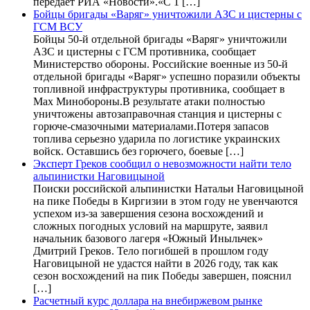
передает РИА «Новости».«С 1 […]
Бойцы бригады «Варяг» уничтожили АЗС и цистерны с
ГСМ ВСУ
Бойцы 50-й отдельной бригады «Варяг» уничтожили
АЗС и цистерны с ГСМ противника, сообщает
Министерство обороны. Российские военные из 50-й
отдельной бригады «Варяг» успешно поразили объекты
топливной инфраструктуры противника, сообщает в
Max Минобороны.В результате атаки полностью
уничтожены автозаправочная станция и цистерны с
горюче-смазочными материалами.Потеря запасов
топлива серьезно ударила по логистике украинских
войск. Оставшись без горючего, боевые […]
Эксперт Греков сообщил о невозможности найти тело
альпинистки Наговицыной
Поиски российской альпинистки Натальи Наговицыной
на пике Победы в Киргизии в этом году не увенчаются
успехом из-за завершения сезона восхождений и
сложных погодных условий на маршруте, заявил
начальник базового лагеря «Южный Иныльчек»
Дмитрий Греков. Тело погибшей в прошлом году
Наговицыной не удастся найти в 2026 году, так как
сезон восхождений на пик Победы завершен, пояснил
[…]
Расчетный курс доллара на внебиржевом рынке