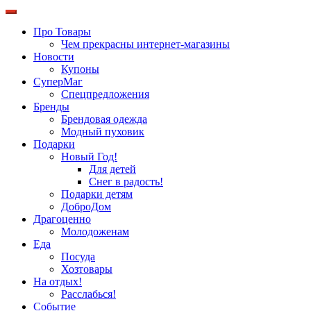
Про Товары
Чем прекрасны интернет-магазины
Новости
Купоны
СуперМаг
Спецпредложения
Бренды
Брендовая одежда
Модный пуховик
Подарки
Новый Год!
Для детей
Снег в радость!
Подарки детям
ДоброДом
Драгоценно
Молодоженам
Еда
Посуда
Хозтовары
На отдых!
Расслабься!
Событие