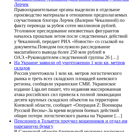
Лерчек
Правоохранительные органы выделили в отдельное
производство материалы в отношении предполагаемых
соучастников блогера Лерчек (Валерии Чекалиной) по
факту перевода за рубеж сотен миллионов рублей.
Уголовное преследование неизвестных фигурантов
началось прошлым летом после следственных действий
у Чекалиной, передает РИА «Новости» со ссылкой на
документы.Поводом послужило расследование
масштабного вывода более 250 млн рублей в
ОАЭ.«Руководителем следственной группы 26 […]
На Украине заявили об уничтожении 1 млн кв. метров
складов
Россия уничтожила 1 млн кв. метров логистического
рынка и треть всех складских площадей киевского
региона, сообщили украинские СМИ. Украинское
издание Liga.net пишет, что недавняя массированная
атака российских сил привела к полной ликвидации
десяти крупных складских объектов на территории
Киевской области, сообщает «Операция Z: Военкоры
Русской Весны».За время ведения боевых действий
общие потери логистического рынка на Украине […]
Пенсионер в Тольятти проучил мошенников и отдал им
нарезанную бумагу
В Самарской области бдительный мужчина распознал