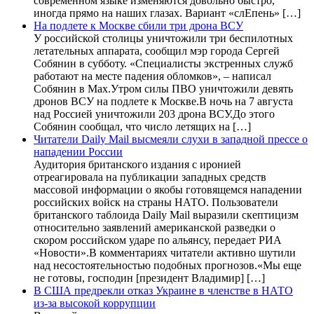
современном языке изменяются довольно быстро,
иногда прямо на наших глазах. Вариант «слЕпень» […]
На подлете к Москве сбили три дрона ВСУ
У российской столицы уничтожили три беспилотных
летательных аппарата, сообщил мэр города Сергей
Собянин в субботу. «Специалисты экстренных служб
работают на месте падения обломков», – написал
Собянин в Max.Утром силы ПВО уничтожили девять
дронов ВСУ на подлете к Москве.В ночь на 7 августа
над Россией уничтожили 203 дрона ВСУ.До этого
Собянин сообщал, что число летящих на […]
Читатели Daily Mail высмеяли слухи в западной прессе о
нападении России
Аудитория британского издания с иронией
отреагировала на публикации западных средств
массовой информации о якобы готовящемся нападении
российских войск на страны НАТО. Пользователи
британского таблоида Daily Mail выразили скептицизм
относительно заявлений американской разведки о
скором российском ударе по альянсу, передает РИА
«Новости».В комментариях читатели активно шутили
над несостоятельностью подобных прогнозов.«Мы еще
не готовы, господин [президент Владимир] […]
В США предрекли отказ Украине в членстве в НАТО
из-за высокой коррупции