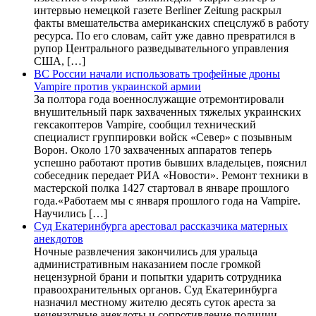
интервью немецкой газете Berliner Zeitung раскрыл
факты вмешательства американских спецслужб в работу
ресурса. По его словам, сайт уже давно превратился в
рупор Центрального разведывательного управления
США, […]
ВС России начали использовать трофейные дроны
Vampire против украинской армии
За полтора года военнослужащие отремонтировали
внушительный парк захваченных тяжелых украинских
гексакоптеров Vampire, сообщил технический
специалист группировки войск «Север» с позывным
Ворон. Около 170 захваченных аппаратов теперь
успешно работают против бывших владельцев, пояснил
собеседник передает РИА «Новости». Ремонт техники в
мастерской полка 1427 стартовал в январе прошлого
года.«Работаем мы с января прошлого года на Vampire.
Научились […]
Суд Екатеринбурга арестовал рассказчика матерных
анекдотов
Ночные развлечения закончились для уральца
административным наказанием после громкой
нецензурной брани и попытки ударить сотрудника
правоохранительных органов. Суд Екатеринбурга
назначил местному жителю десять суток ареста за
нецензурные анекдоты и сопротивление полиции.