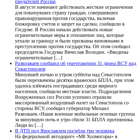
предателей России
В августе начинают действовать жесткие ограничения
для покинувших страну граждан, совершивших
правонарушения против государства, включая
блокировку счетов и запрет на сделки, сообщили в
Госдуме. В России начали действовать новые
ограничительные меры в отношении лиц, которые
уехали за границу и были признаны виновными в
преступлениях против государства. Об этом сообщил
председатель Госдумы Вячеслав Володин. «Введены
ограничительные […]
Развозжаев сообщил об уничтожении 31 дрона ВСУ над
Севастополем
Минувшей ночью и утром субботы над Севастополем
были перехвачены десятки вражеских БПЛА, при этом
удалось избежать пострадавших среди мирного
населения, сообщили местные власти. Подразделения
Вооруженных сил России успешно отразили
массированный воздушный налет на Севастополь со
стороны ВСУ, сообщил губернатор Михаил
Развожаев.«Наши военные мобильные огневые группы
за минувшую ночь и утро сбили 31 БПЛА противника.
Люди во […]
В ДТП под Ярославлем погибли три человека
На федеральной автодороге «М8 Холмогоры» в