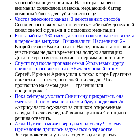
многообещающие новинки. На этот раз нашего
внимания охлаждающая маска, мерцающий баттер,
лимонный блеск для губ и кое-что еще…
Чистка денежного канала: 3 действенных способа
Сегодня расскажем, как почистить «забитый» денежный
канал свечой с рунами и с помощью медитации.
Кто заработал 530 тысяч, а кто оказался в шаге от вылета
в первом же выпуске «Выживалити. Наследники-2»
Второй сезон «Выживалити. Наследники» стартовал и
участникам не дали времени на долгую адаптацию.
Дети звезд сразу столкнулись с первым испытанием.
Спустя год после пропажи семьи Усольцевых другу
пришло голосовое от них: «Начался новый этап»
Сергей, Ирина и Арина ушли в поход к горе Буратинка
и исчезли — ни тел, ни вещей, ни следов. Что
произошло на самом деле — трагедия или
инсценировка?
Пока хейтеры умоляют Синицыну прикрыться, она
смеется: «Я ни о чем не жалею и буду продолжать!»
Актрису часто осуждают за слишком откровенные
наряды. После очередной волны критики Синицына
решила ответить.
Алла Пугачева может вернуться на сцену? Почему
Примадонне пришлось задуматься о заработке
Звезда может вернуться на сцену ради закрытых