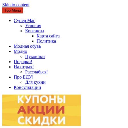
Skip to content
Top Menu
Супер Маг
Условия
Контакты
Карта сайта
Политика
Модная обувь
Модно
Пуховики
Подарки!
На отдых!
Расслабься!
Про ЕДУ!
Для кухни
Консультации