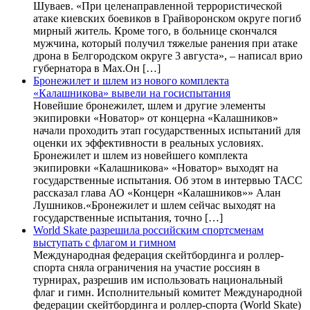
Шуваев. «При целенаправленной террористической
атаке киевских боевиков в Грайворонском округе погиб
мирный житель. Кроме того, в больнице скончался
мужчина, который получил тяжелые ранения при атаке
дрона в Белгородском округе 3 августа», – написал врио
губернатора в Max.Он […]
Бронежилет и шлем из нового комплекта
«Калашникова» вывели на госиспытания
Новейшие бронежилет, шлем и другие элементы
экипировки «Новатор» от концерна «Калашников»
начали проходить этап государственных испытаний для
оценки их эффективности в реальных условиях.
Бронежилет и шлем из новейшего комплекта
экипировки «Калашникова» «Новатор» выходят на
государственные испытания. Об этом в интервью ТАСС
рассказал глава АО «Концерн «Калашников»» Алан
Лушников.«Бронежилет и шлем сейчас выходят на
государственные испытания, точно […]
World Skate разрешила российским спортсменам
выступать с флагом и гимном
Международная федерация скейтбординга и роллер-
спорта сняла ограничения на участие россиян в
турнирах, разрешив им использовать национальный
флаг и гимн. Исполнительный комитет Международной
федерации скейтбординга и роллер-спорта (World Skate)