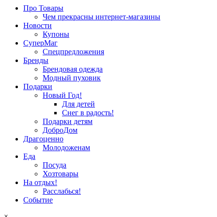
Про Товары
Чем прекрасны интернет-магазины
Новости
Купоны
СуперМаг
Спецпредложения
Бренды
Брендовая одежда
Модный пуховик
Подарки
Новый Год!
Для детей
Снег в радость!
Подарки детям
ДоброДом
Драгоценно
Молодоженам
Еда
Посуда
Хозтовары
На отдых!
Расслабься!
Событие
×