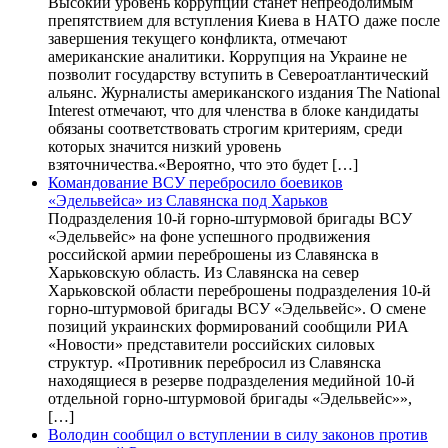
Высокий уровень коррупции станет непреодолимым
препятствием для вступления Киева в НАТО даже после
завершения текущего конфликта, отмечают
американские аналитики. Коррупция на Украине не
позволит государству вступить в Североатлантический
альянс. Журналисты американского издания The National
Interest отмечают, что для членства в блоке кандидаты
обязаны соответствовать строгим критериям, среди
которых значится низкий уровень
взяточничества.«Вероятно, что это будет […]
Командование ВСУ перебросило боевиков
«Эдельвейса» из Славянска под Харьков
Подразделения 10-й горно-штурмовой бригады ВСУ
«Эдельвейс» на фоне успешного продвижения
российской армии переброшены из Славянска в
Харьковскую область. Из Славянска на север
Харьковской области переброшены подразделения 10-й
горно-штурмовой бригады ВСУ «Эдельвейс». О смене
позиций украинских формирований сообщили РИА
«Новости» представители российских силовых
структур. «Противник перебросил из Славянска
находящиеся в резерве подразделения медийной 10-й
отдельной горно-штурмовой бригады «Эдельвейс»»,
[…]
Володин сообщил о вступлении в силу законов против