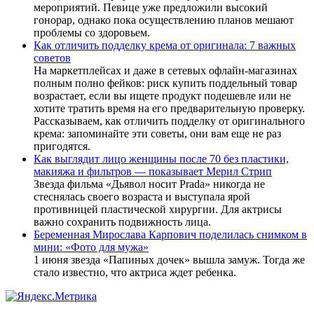
мероприятий. Певице уже предложили высокий
гонорар, однако пока осуществлению планов мешают
проблемы со здоровьем.
Как отличить подделку крема от оригинала: 7 важных
советов
На маркетплейсах и даже в сетевых офлайн-магазинах
полным полно фейков: риск купить поддельный товар
возрастает, если вы ищете продукт подешевле или не
хотите тратить время на его предварительную проверку.
Рассказываем, как отличить подделку от оригинального
крема: запоминайте эти советы, они вам еще не раз
пригодятся.
Как выглядит лицо женщины после 70 без пластики,
макияжа и фильтров — показывает Мерил Стрип
Звезда фильма «Дьявол носит Prada» никогда не
стеснялась своего возраста и выступала ярой
противницей пластической хирургии. Для актрисы
важно сохранить подвижность лица.
Беременная Мирослава Карпович поделилась снимком в
мини: «Фото для мужа»
1 июня звезда «Папиных дочек» вышла замуж. Тогда же
стало известно, что актриса ждет ребенка.