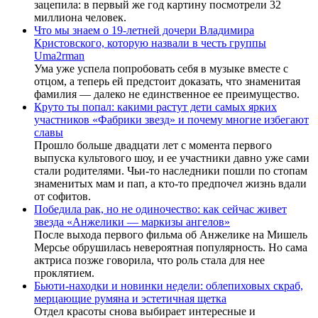
зацепила: в первый же год картину посмотрели 32
миллиона человек.
Что мы знаем о 19-летней дочери Владимира
Кристовского, которую назвали в честь группы
Uma2rman
Ума уже успела попробовать себя в музыке вместе с
отцом, а теперь ей предстоит доказать, что знаменитая
фамилия — далеко не единственное ее преимущество.
Круто ты попал: какими растут дети самых ярких
участников «Фабрики звезд» и почему многие избегают
славы
Прошло больше двадцати лет с момента первого
выпуска культового шоу, и ее участники давно уже сами
стали родителями. Чьи-то наследники пошли по стопам
знаменитых мам и пап, а кто-то предпочел жизнь вдали
от софитов.
Победила рак, но не одиночество: как сейчас живет
звезда «Анжелики — маркизы ангелов»
После выхода первого фильма об Анжелике на Мишель
Мерсье обрушилась невероятная популярность. Но сама
актриса позже говорила, что роль стала для нее
проклятием.
Бьюти-находки и новинки недели: облепиховых скраб,
мерцающие румяна и эстетичная щетка
Отдел красоты снова выбирает интересные и