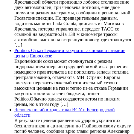
Ярославской области произошло лобовое столкновение
двух автомобилей, три человека погибли, еще двое
получили различные травмы, сообщили в региональной
Госавтоинспекции. По предварительным данным,
водитель машины Lada Granta, двигаясь из Москвы в
Ярославль, потерял управление, передает ТАСС со
ссылкой на ведомство.На 138-м километре трассы
автомобиль выехал на встречную полосу, где столкнулся
[…]
Politico: Отказ Германии закупать газ повысит зимние
цены в Евросоюзе
Европейский союз может столкнуться с резким
подорожанием энергии грядущей зимой из-за решения
немецкого правительства не пополнять запасы топлива
централизованно, отмечают СМИ. Страны Европы
рискуют пережить тяжелый отопительный сезон с
высокими ценами на газ и тепло из-за отказа Германии
закупать топливо за счет бюджета, пишет
Politico.Обычно запасы создаются летом по низким
ценам, но в этом году […]
Человек погиб в ходе атаки ВСУ в Белгородской
области
В результате целенаправленных ударов украинских
беспилотников и артиллерии по Грайворонскому округу
погиб человек, сообщил врио главы региона Александр