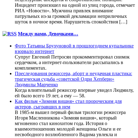
Инцидент произошел на одной из улиц города, отмечает
РИА «Новости». Мужчина привлек внимание
патрульных из-за громкой декламации неприличных
шуток в ночное время. Нарушитель спокойствия […]
Между нами, Девочками…
Фото Татьяны Брухуновой в прошлогоднем купальнике
взорвало интернет
Супруг Евгений Петросян прокомментировал снимок
сердечком, а интернет-пользователи рассыпались в
комплиментах.
Преследования режиссера, аборт и неудачная пластика:
трагическая судьба «советской Одри Хепберн»
Людмилы Марченко
Когда влиятельный режиссер впервые увидел Людмилу,
ей было всего 19 лет, а ему — 58.
Как фильм «Зимняя вишня» стал пророческим для
актеров, сыгравших в нем
В 1985-м вышел первый фильм трилогии режиссера
Игоря Масленникова «Зимняя вишня», который
мгновенно стал кинохитом года. История о
взаимоотношениях молодой женщины Ольги и ее
несвободного возлюбленного Вадима увлекла и