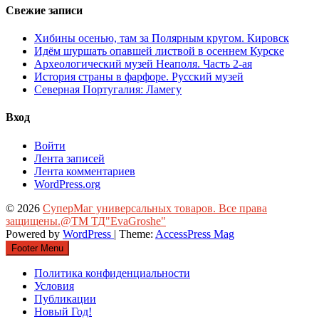
Свежие записи
Хибины осенью, там за Полярным кругом. Кировск
Идём шуршать опавшей листвой в осеннем Курске
Археологический музей Неаполя. Часть 2-ая
История страны в фарфоре. Русский музей
Северная Португалия: Ламегу
Вход
Войти
Лента записей
Лента комментариев
WordPress.org
© 2026
СуперМаг универсальных товаров. Все права
защищены.@ТМ ТД"EvaGroshe"
Powered by
WordPress
| Theme:
AccessPress Mag
Footer Menu
Политика конфиденциальности
Условия
Публикации
Новый Год!