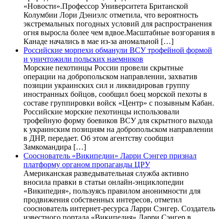
«Новости».Профессор Университета Британской
Колумбии Лори Дэниэлс отметила, что вероятность
экстремальных погодных условий для распространения
огня выросла более чем вдвое.Масштабные возгорания в
Канаде начались в мае из-за аномальной […]
Российские морпехи обманули ВСУ трофейной формой
и уничтожили польских наемников
Морские пехотинцы России провели скрытные
операции на добропольском направлении, захватив
позиции украинских сил и ликвидировав группу
иностранных бойцов, сообщил боец морской пехоты в
составе группировки войск «Центр» с позывным Кабан.
Российские морские пехотинцы использовали
трофейную форму боевиков ВСУ для скрытного выхода
к украинским позициям на добропольском направлении
в ДНР, передает. Об этом агентству сообщил
Замкомандира […]
Сооснователь «Википедии» Ларри Сэнгер признал
платформу органом пропаганды ЦРУ
Американская разведывательная служба активно
вносила правки в статьи онлайн-энциклопедии
«Википедия», пользуясь правилом анонимности для
продвижения собственных интересов, отметил
сооснователь интернет-ресурса Ларри Сэнгер. Создатель
известного портала «Википедия» Ларри Сэнгер в