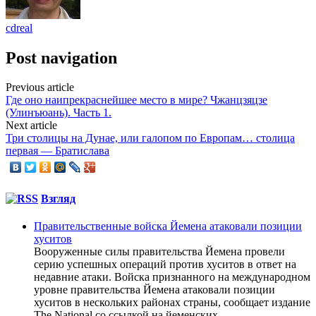
cdreal
Post navigation
Previous article
Где оно наипрекраснейшее место в мире? Чжанцзяцзе
(Улинъюань). Часть 1.
Next article
Три столицы на Дунае, или галопом по Европам… столица
первая — Братислава
Взгляд
Правительственные войска Йемена атаковали позиции
хуситов
Вооруженные силы правительства Йемена провели
серию успешных операций против хуситов в ответ на
недавние атаки. Войска признанного на международном
уровне правительства Йемена атаковали позиции
хуситов в нескольких районах страны, сообщает издание
The National со ссылкой на йеменских