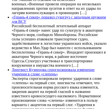
военных.«Военные провели операции на нескольких
направлениях против хуситов в ответ на их удары по
лагерям военнослужащих в провинциях […]
«Герань-4 сикер» поразил сухогруз с западным оружием
для ВСУ
Российский беспилотный летательный аппарат
«Герань-4 сикер» нанес удар по сухогрузу в акватории
Черного моря, сообщило Минобороны. Российские
силы успешно атаковали транспортное судно,
задействованное в логистике украинских войск, указало
ведомство в Max.Удар был нанесен с использованием
беспилотника «Герань-4 сикер». Инцидент произошел в
акватории Черного моря, в районе восточнее
Одессы.Сухогруз участвовал в транспортировке
вооружения и имущества военного […]
Лингвист Кузнецова спрогнозировала изменение
ударения в слове «слепень»
Эксперты спрогнозировали перенос ударения в слове
«слепень» на первый слог, лингвисты отмечают, что
произносительная норма русского языка изменится,
закрепив акцент на первой гласной в названии
известного кровососущего насекомого. Нормативное
произношение слова «слепень» изменится в пользу
варианта с акцентом на первый слог. «Ударения в