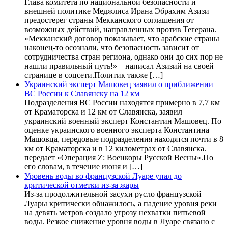
Глава комитета по национальной безопасности и
внешней политике Меджлиса Ирана Эбрахим Азизи
предостерег страны Мекканского соглашения от
возможных действий, направленных против Тегерана.
«Мекканский договор показывает, что арабские страны
наконец-то осознали, что безопасность зависит от
сотрудничества стран региона, однако они до сих пор не
нашли правильный путь!» – написал Азизий на своей
странице в соцсети.Политик также […]
Украинский эксперт Машовец заявил о приближении
ВС России к Славянску на 12 км
Подразделения ВС России находятся примерно в 7,7 км
от Краматорска и 12 км от Славянска, заявил
украинский военный эксперт Константин Машовец. По
оценке украинского военного эксперта Константина
Машовца, передовые подразделения находятся почти в 8
км от Краматорска и в 12 километрах от Славянска.
передает «Операция Z: Военкоры Русской Весны».По
его словам, в течение июня и […]
Уровень воды во французской Луаре упал до
критической отметки из-за жары
Из-за продолжительной засухи русло французской
Луары критически обнажилось, а падение уровня реки
на девять метров создало угрозу нехватки питьевой
воды. Резкое снижение уровня воды в Луаре связано с