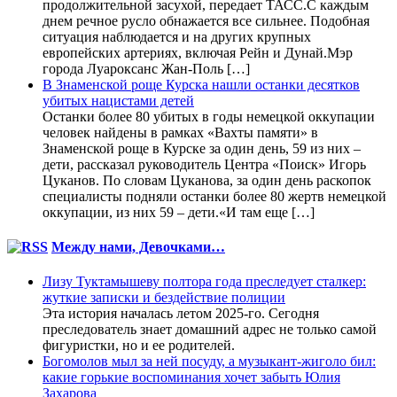
продолжительной засухой, передает ТАСС.С каждым
днем речное русло обнажается все сильнее. Подобная
ситуация наблюдается и на других крупных
европейских артериях, включая Рейн и Дунай.Мэр
города Луароксанс Жан-Поль […]
В Знаменской роще Курска нашли останки десятков
убитых нацистами детей
Останки более 80 убитых в годы немецкой оккупации
человек найдены в рамках «Вахты памяти» в
Знаменской роще в Курске за один день, 59 из них –
дети, рассказал руководитель Центра «Поиск» Игорь
Цуканов. По словам Цуканова, за один день раскопок
специалисты подняли останки более 80 жертв немецкой
оккупации, из них 59 – дети.«И там еще […]
Между нами, Девочками…
Лизу Туктамышеву полтора года преследует сталкер:
жуткие записки и бездействие полиции
Эта история началась летом 2025-го. Сегодня
преследователь знает домашний адрес не только самой
фигуристки, но и ее родителей.
Богомолов мыл за ней посуду, а музыкант-жиголо бил:
какие горькие воспоминания хочет забыть Юлия
Захарова