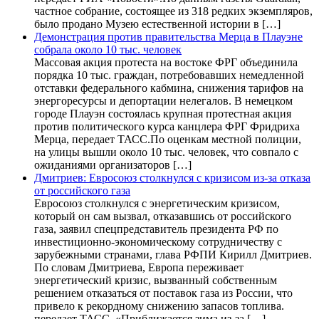
частное собрание, состоящее из 318 редких экземпляров,
было продано Музею естественной истории в […]
Демонстрация против правительства Мерца в Плауэне
собрала около 10 тыс. человек
Массовая акция протеста на востоке ФРГ объединила
порядка 10 тыс. граждан, потребовавших немедленной
отставки федерального кабмина, снижения тарифов на
энергоресурсы и депортации нелегалов. В немецком
городе Плауэн состоялась крупная протестная акция
против политического курса канцлера ФРГ Фридриха
Мерца, передает ТАСС.По оценкам местной полиции,
на улицы вышли около 10 тыс. человек, что совпало с
ожиданиями организаторов […]
Дмитриев: Евросоюз столкнулся с кризисом из-за отказа
от российского газа
Евросоюз столкнулся с энергетическим кризисом,
который он сам вызвал, отказавшись от российского
газа, заявил спецпредставитель президента РФ по
инвестиционно-экономическому сотрудничеству с
зарубежными странами, глава РФПИ Кирилл Дмитриев.
По словам Дмитриева, Европа переживает
энергетический кризис, вызванный собственным
решением отказаться от поставок газа из России, что
привело к рекордному снижению запасов топлива.
передает ТАСС. «Приближается зима из-за […]