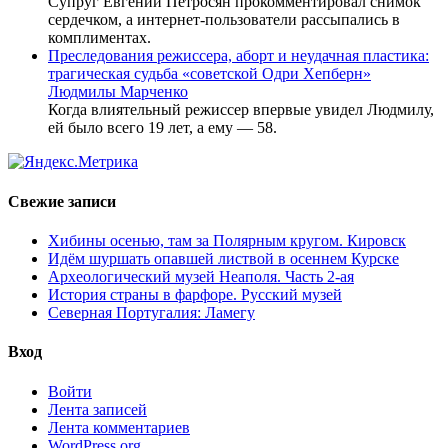
Супруг Евгений Петросян прокомментировал снимок
сердечком, а интернет-пользователи рассыпались в
комплиментах.
Преследования режиссера, аборт и неудачная пластика:
трагическая судьба «советской Одри Хепберн»
Людмилы Марченко
Когда влиятельный режиссер впервые увидел Людмилу,
ей было всего 19 лет, а ему — 58.
Свежие записи
Хибины осенью, там за Полярным кругом. Кировск
Идём шуршать опавшей листвой в осеннем Курске
Археологический музей Неаполя. Часть 2-ая
История страны в фарфоре. Русский музей
Северная Португалия: Ламегу
Вход
Войти
Лента записей
Лента комментариев
WordPress.org