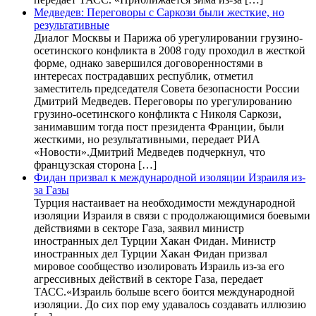
Медведев: Переговоры с Саркози были жесткие, но
результативные
Диалог Москвы и Парижа об урегулировании грузино-
осетинского конфликта в 2008 году проходил в жесткой
форме, однако завершился договоренностями в
интересах пострадавших республик, отметил
заместитель председателя Совета безопасности России
Дмитрий Медведев. Переговоры по урегулированию
грузино-осетинского конфликта с Николя Саркози,
занимавшим тогда пост президента Франции, были
жесткими, но результативными, передает РИА
«Новости».Дмитрий Медведев подчеркнул, что
французская сторона […]
Фидан призвал к международной изоляции Израиля из-
за Газы
Турция настаивает на необходимости международной
изоляции Израиля в связи с продолжающимися боевыми
действиями в секторе Газа, заявил министр
иностранных дел Турции Хакан Фидан. Министр
иностранных дел Турции Хакан Фидан призвал
мировое сообщество изолировать Израиль из-за его
агрессивных действий в секторе Газа, передает
ТАСС.«Израиль больше всего боится международной
изоляции. До сих пор ему удавалось создавать иллюзию