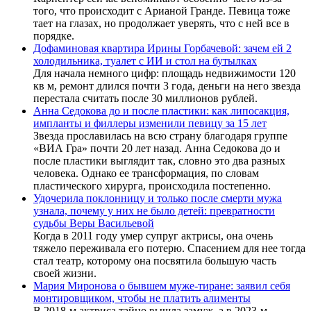
того, что происходит с Арианой Гранде. Певица тоже
тает на глазах, но продолжает уверять, что с ней все в
порядке.
Дофаминовая квартира Ирины Горбачевой: зачем ей 2
холодильника, туалет с ИИ и стол на бутылках
Для начала немного цифр: площадь недвижимости 120
кв м, ремонт длился почти 3 года, деньги на него звезда
перестала считать после 30 миллионов рублей.
Анна Седокова до и после пластики: как липосакция,
импланты и филлеры изменили певицу за 15 лет
Звезда прославилась на всю страну благодаря группе
«ВИА Гра» почти 20 лет назад. Анна Седокова до и
после пластики выглядит так, словно это два разных
человека. Однако ее трансформация, по словам
пластического хирурга, происходила постепенно.
Удочерила поклонницу и только после смерти мужа
узнала, почему у них не было детей: превратности
судьбы Веры Васильевой
Когда в 2011 году умер супруг актрисы, она очень
тяжело переживала его потерю. Спасением для нее тогда
стал театр, которому она посвятила большую часть
своей жизни.
Мария Миронова о бывшем муже-тиране: заявил себя
монтировщиком, чтобы не платить алименты
В 2018-м актриса тайно вышла замуж, а в 2023-м —