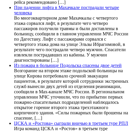
рейса рекомендовано […]
При падении лифта в Махачкале пострадали четыре
человека
Во многоквартирном доме Махачкалы с четвертого
этажа сорвался лифт, в результате чего четверо
пассажиров получили травмы и были доставлены в
больницу, сообщили в главном управлении МЧС России
по Дагестану. Лифт с пассажирами сорвался с
четвертого этажа дома на улице Эльзы Ибрагимовой, в
результате чего пострадали четверо мужчин. Спасатели
извлекли пострадавших из кабины. У мужчин
диагностированы […]
Из пожара в больнице Подольска спасены двое детей
Возгорание на втором этаже подольской больницы на
улице Кирова потребовало срочной эвакуации
пациентов, в результате которой сотрудники экстренных
служб вынесли двух детей из отделения реанимации,
сообщили в Max-канале МЧС России. В региональном
управлении МЧС уточнили, что по прибытии первых
пожарно-спасательных подразделений наблюдалось
открытое горение второго этажа трехэтажного
кирпичного здания. «Силы пожарных были брошены на
спасение, […]
ЦСКА и «Ростова» сыграли вничью в третьем туре РПЛ
Игра команд ЦСКА и «Ростов» в третьем туре