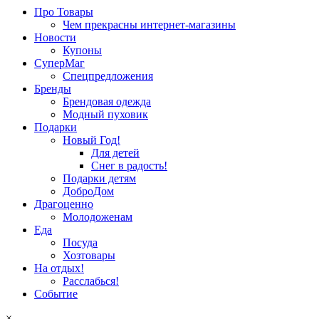
Про Товары
Чем прекрасны интернет-магазины
Новости
Купоны
СуперМаг
Спецпредложения
Бренды
Брендовая одежда
Модный пуховик
Подарки
Новый Год!
Для детей
Снег в радость!
Подарки детям
ДоброДом
Драгоценно
Молодоженам
Еда
Посуда
Хозтовары
На отдых!
Расслабься!
Событие
×