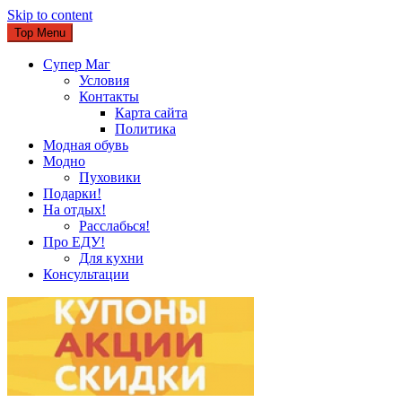
Skip to content
Top Menu
Супер Маг
Условия
Контакты
Карта сайта
Политика
Модная обувь
Модно
Пуховики
Подарки!
На отдых!
Расслабься!
Про ЕДУ!
Для кухни
Консультации