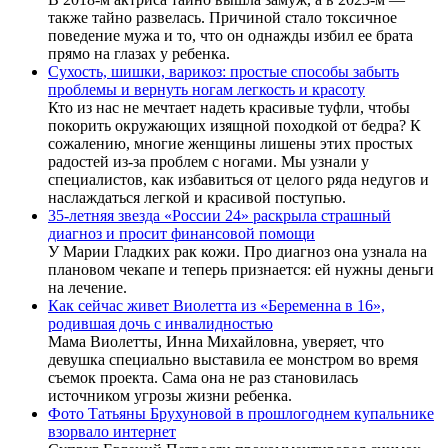
также тайно развелась. Причиной стало токсичное
поведение мужа и то, что он однажды избил ее брата
прямо на глазах у ребенка.
Сухость, шишки, варикоз: простые способы забыть
проблемы и вернуть ногам легкость и красоту
Кто из нас не мечтает надеть красивые туфли, чтобы
покорить окружающих изящной походкой от бедра? К
сожалению, многие женщины лишены этих простых
радостей из-за проблем с ногами. Мы узнали у
специалистов, как избавиться от целого ряда недугов и
наслаждаться легкой и красивой поступью.
35-летняя звезда «России 24» раскрыла страшный
диагноз и просит финансовой помощи
У Марии Гладких рак кожи. Про диагноз она узнала на
плановом чекапе и теперь признается: ей нужны деньги
на лечение.
Как сейчас живет Виолетта из «Беременна в 16»,
родившая дочь с инвалидностью
Мама Виолетты, Инна Михайловна, уверяет, что
девушка специально выставила ее монстром во время
съемок проекта. Сама она не раз становилась
источником угрозы жизни ребенка.
Фото Татьяны Брухуновой в прошлогоднем купальнике
взорвало интернет