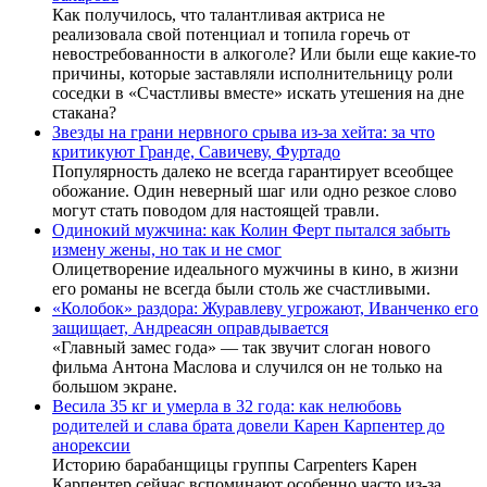
Как получилось, что талантливая актриса не
реализовала свой потенциал и топила горечь от
невостребованности в алкоголе? Или были еще какие-то
причины, которые заставляли исполнительницу роли
соседки в «Счастливы вместе» искать утешения на дне
стакана?
Звезды на грани нервного срыва из-за хейта: за что
критикуют Гранде, Савичеву, Фуртадо
Популярность далеко не всегда гарантирует всеобщее
обожание. Один неверный шаг или одно резкое слово
могут стать поводом для настоящей травли.
Одинокий мужчина: как Колин Ферт пытался забыть
измену жены, но так и не смог
Олицетворение идеального мужчины в кино, в жизни
его романы не всегда были столь же счастливыми.
«Колобок» раздора: Журавлеву угрожают, Иванченко его
защищает, Андреасян оправдывается
«Главный замес года» — так звучит слоган нового
фильма Антона Маслова и случился он не только на
большом экране.
Весила 35 кг и умерла в 32 года: как нелюбовь
родителей и слава брата довели Карен Карпентер до
анорексии
Историю барабанщицы группы Carpenters Карен
Карпентер сейчас вспоминают особенно часто из-за