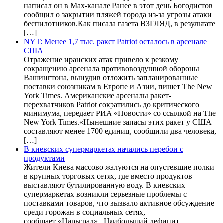
написал он в Max-канале.Ранее в этот день Богодистов
сообщил о закрытии пляжей города из-за угрозы атаки
беспилотников.Как писала газета ВЗГЛЯД, в результате
[…]
NYT: Менее 1,7 тыс. ракет Patriot осталось в арсенале
США
Отражение иранских атак привело к резкому
сокращению арсенала противовоздушной обороны
Вашингтона, вынудив отложить запланированные
поставки союзникам в Европе и Азии, пишет The New
York Times. Американские арсеналы ракет-
перехватчиков Patriot сократились до критического
минимума, передает РИА «Новости» со ссылкой на The
New York Times.«Нынешние запасы этих ракет у США
составляют менее 1700 единиц, сообщили два человека,
[…]
В киевских супермаркетах начались перебои с
продуктами
Жители Киева массово жалуются на опустевшие полки
в крупных торговых сетях, где вместо продуктов
выставляют бутилированную воду. В киевских
супермаркетах возникли серьезные проблемы с
поставками товаров, что вызвало активное обсуждение
среди горожан в социальных сетях,
сообщает «Царьград». Наибольший дефицит