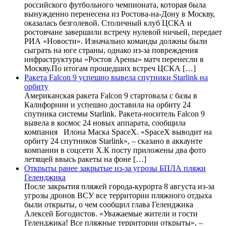
российского футбольного чемпионата, которая была
вынужденно перенесена из Ростова-на-Дону в Москву,
оказалась безголевой. Столичный клуб ЦСКА и
ростовчане завершили встречу нулевой ничьей, передает
РИА «Новости». Изначально команды должны были
сыграть на юге страны, однако из-за повреждения
инфраструктуры «Ростов Арены» матч перенесли в
Москву.По итогам прошедших встреч ЦСКА […]
Ракета Falcon 9 успешно вывела спутники Starlink на
орбиту
Американская ракета Falcon 9 стартовала с базы в
Калифорнии и успешно доставила на орбиту 24
спутника системы Starlink. Ракета-носитель Falcon 9
вывела в космос 24 новых аппарата, сообщила
компания Илона Маска SpaceX. «SpaceX выводит на
орбиту 24 спутников Starlink», – сказано в аккаунте
компании в соцсети X.К посту приложены два фото
летящей ввысь ракеты на фоне […]
Открыты ранее закрытые из-за угрозы БПЛА пляжи
Геленджика
После закрытия пляжей города-курорта 8 августа из-за
угрозы дронов ВСУ все территории пляжного отдыха
были открыты, о чем сообщил глава Геленджика
Алексей Богодистов. «Уважаемые жители и гости
Геленджика! Все пляжные территории открыты», –