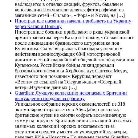
наблюдается в отделах овощей, фруктов, бакалеи и
консервации.Покупатели делятся фотографиями из
магазинов сетей «Сильпо», «Фора» и Novus, на […]
Иностранные наемники начали прибывать на Украину
через Катар и Польшу
Иностранные боевики прибывают в ряды украинской
армии транзитом через Катар и Польшу, что выяснилось
после ликвидации бразильского штурмовика под
Купянском. Схема вскрылась благодаря успешным
действиям военнослужащих 68-й мотострелковой
дивизии шестой гвардейской общевойсковой армии под
Купянском. Российские бойцы ликвидировали
бразильского наемника Хербсона дус Сантуса Моуру,
известного под позывным Керубим,передают
«Вести» со ссылкой на Telegram-канал «Северный
ветер».Изучение данных […]
Guardian: Лучшую коллекцию ископаемых Британии
вынужденно продали за границу
Уникальное собрание юрских окаменелостей из 318
экземпляров отправляется в Абу-Даби, поскольку
британские музеи не смогли собрать восьмизначную
сумму на покупку. Британия лишилась одной из самых
значимых коллекций юрских ископаемых из-за
отсутствия средств у местных учреждений культуры,
передает РИА «Новости».По данным газеты Guardian,