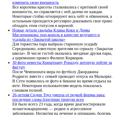
изменить свою внешность
Все королевы красоты сталкивались с критикой своей
внешности, но справляется с ней далеко не каждая.
Некоторые стойко игнорируют весь хейт и обвинения, а
остальным приходится регулярно доказывать свое право
обладать этим статусом и короной.
Новые детали свадьбы Клавы Коки и Димы
Масленникова: поп-король в качестве ведущего и
усадьба из «Закрытой школы»
Для торжества пара выбрала старинную усадьбу
Середниково, известную зрителям по сериалу «Закрытая
школа». В числе гостей оказались звездные друзья пары,
а церемонию провел Филипп Киркоров.
30 фото невесты Криштиану Роналду, которую хейтят за
фигуру
После Чемпионата мира по футболу Джорджина
Родригес вместе с семьей проводит отпуск на Мальорке.
В Сети появились ее фото в бикини во время отдыха на
яхте. Некоторым пользователям модель показалась
слишком полной.
26-летняя Сидни Тоул умерла от редкой формы рака:
последние слова блогерши тронули всех
Ей было всего 23 года, когда врачи диагностировали
холангиокарциному — редкое и агрессивное
заболевание. Несмотря на лечение и операцию, болезнь