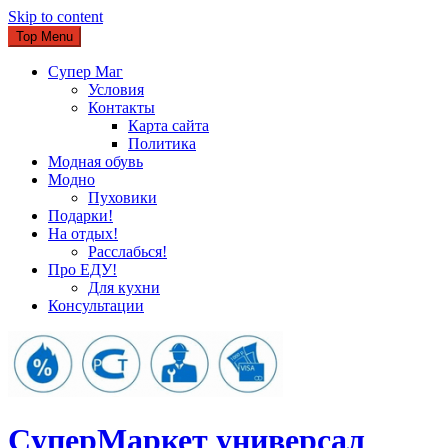
Skip to content
Top Menu
Супер Маг
Условия
Контакты
Карта сайта
Политика
Модная обувь
Модно
Пуховики
Подарки!
На отдых!
Расслабься!
Про ЕДУ!
Для кухни
Консультации
CуперМаркет универсал