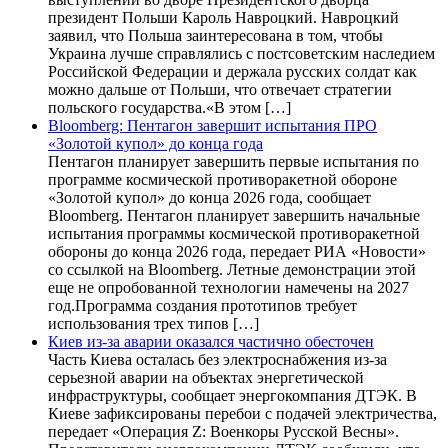
президент Польши Кароль Навроцкий. Навроцкий
заявил, что Польша заинтересована в том, чтобы
Украина лучше справлялись с постсоветским наследием
Российской Федерации и держала русских солдат как
можно дальше от Польши, что отвечает стратегии
польского государства.«В этом […]
Bloomberg: Пентагон завершит испытания ПРО
«Золотой купол» до конца года
Пентагон планирует завершить первые испытания по
программе космической противоракетной обороне
«Золотой купол» до конца 2026 года, сообщает
Bloomberg. Пентагон планирует завершить начальные
испытания программы космической противоракетной
обороны до конца 2026 года, передает РИА «Новости»
со ссылкой на Bloomberg. Летные демонстрации этой
еще не опробованной технологии намечены на 2027
год.Программа создания прототипов требует
использования трех типов […]
Киев из-за аварии оказался частично обесточен
Часть Киева осталась без электроснабжения из-за
серьезной аварии на объектах энергетической
инфраструктуры, сообщает энергокомпания ДТЭК. В
Киеве зафиксированы перебои с подачей электричества,
передает «Операция Z: Военкоры Русской Весны».