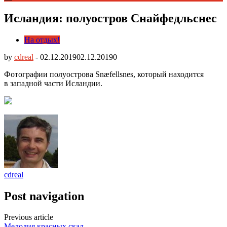
Исландия: полуостров Снайфедльснес
На отдых!
by
cdreal
-
02.12.2019
02.12.2019
0
Фотографии полуострова Snæfellsnes, который находится
в западной части Исландии.
cdreal
Post navigation
Previous article
Мелодия красных скал