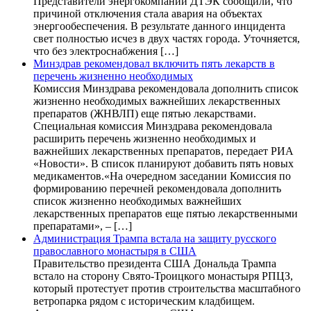
Представители энергокомпании ДТЭК сообщили, что
причиной отключения стала авария на объектах
энергообеспечения. В результате данного инцидента
свет полностью исчез в двух частях города. Уточняется,
что без электроснабжения […]
Минздрав рекомендовал включить пять лекарств в
перечень жизненно необходимых
Комиссия Минздрава рекомендовала дополнить список
жизненно необходимых важнейших лекарственных
препаратов (ЖНВЛП) еще пятью лекарствами.
Специальная комиссия Минздрава рекомендовала
расширить перечень жизненно необходимых и
важнейших лекарственных препаратов, передает РИА
«Новости». В список планируют добавить пять новых
медикаментов.«На очередном заседании Комиссия по
формированию перечней рекомендовала дополнить
список жизненно необходимых важнейших
лекарственных препаратов еще пятью лекарственными
препаратами», – […]
Администрация Трампа встала на защиту русского
православного монастыря в США
Правительство президента США Дональда Трампа
встало на сторону Свято-Троицкого монастыря РПЦЗ,
который протестует против строительства масштабного
ветропарка рядом с историческим кладбищем.