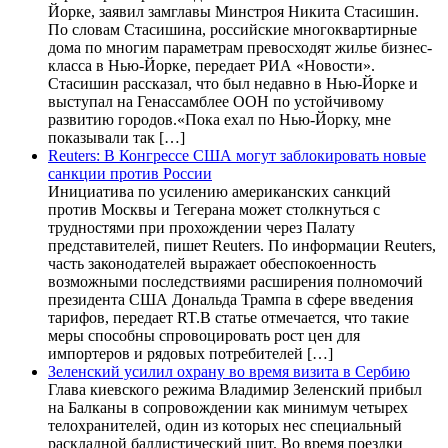
Йорке, заявил замглавы Минстроя Никита Стасишин.
По словам Стасишина, российские многоквартирные
дома по многим параметрам превосходят жилье бизнес-
класса в Нью-Йорке, передает РИА «Новости».
Стасишин рассказал, что был недавно в Нью-Йорке и
выступал на Генассамблее ООН по устойчивому
развитию городов.«Пока ехал по Нью-Йорку, мне
показывали так […]
Reuters: В Конгрессе США могут заблокировать новые
санкции против России
Инициатива по усилению американских санкций
против Москвы и Тегерана может столкнуться с
трудностями при прохождении через Палату
представителей, пишет Reuters. По информации Reuters,
часть законодателей выражает обеспокоенность
возможными последствиями расширения полномочий
президента США Дональда Трампа в сфере введения
тарифов, передает RT.В статье отмечается, что такие
меры способны спровоцировать рост цен для
импортеров и рядовых потребителей […]
Зеленский усилил охрану во время визита в Сербию
Глава киевского режима Владимир Зеленский прибыл
на Балканы в сопровождении как минимум четырех
телохранителей, один из которых нес специальный
раскладной баллистический щит. Во время поездки