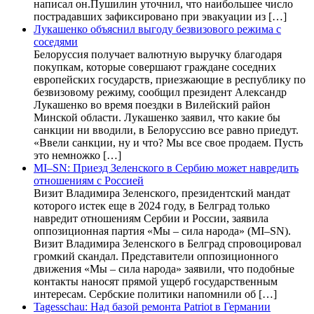
написал он.Пушилин уточнил, что наибольшее число
пострадавших зафиксировано при эвакуации из […]
Лукашенко объяснил выгоду безвизового режима с
соседями
Белоруссия получает валютную выручку благодаря
покупкам, которые совершают граждане соседних
европейских государств, приезжающие в республику по
безвизовому режиму, сообщил президент Александр
Лукашенко во время поездки в Вилейский район
Минской области. Лукашенко заявил, что какие бы
санкции ни вводили, в Белоруссию все равно приедут.
«Ввели санкции, ну и что? Мы все свое продаем. Пусть
это немножко […]
MI–SN: Приезд Зеленского в Сербию может навредить
отношениям с Россией
Визит Владимира Зеленского, президентский мандат
которого истек еще в 2024 году, в Белград только
навредит отношениям Сербии и России, заявила
оппозиционная партия «Мы – сила народа» (MI–SN).
Визит Владимира Зеленского в Белград спровоцировал
громкий скандал. Представители оппозиционного
движения «Мы – сила народа» заявили, что подобные
контакты наносят прямой ущерб государственным
интересам. Сербские политики напомнили об […]
Tagesschau: Над базой ремонта Patriot в Германии