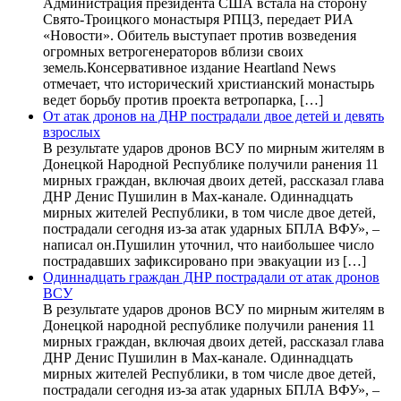
Администрация президента США встала на сторону
Свято-Троицкого монастыря РПЦЗ, передает РИА
«Новости». Обитель выступает против возведения
огромных ветрогенераторов вблизи своих
земель.Консервативное издание Heartland News
отмечает, что исторический христианский монастырь
ведет борьбу против проекта ветропарка, […]
От атак дронов на ДНР пострадали двое детей и девять
взрослых
В результате ударов дронов ВСУ по мирным жителям в
Донецкой Народной Республике получили ранения 11
мирных граждан, включая двоих детей, рассказал глава
ДНР Денис Пушилин в Max-канале. Одиннадцать
мирных жителей Республики, в том числе двое детей,
пострадали сегодня из-за атак ударных БПЛА ВФУ», –
написал он.Пушилин уточнил, что наибольшее число
пострадавших зафиксировано при эвакуации из […]
Одиннадцать граждан ДНР пострадали от атак дронов
ВСУ
В результате ударов дронов ВСУ по мирным жителям в
Донецкой народной республике получили ранения 11
мирных граждан, включая двоих детей, рассказал глава
ДНР Денис Пушилин в Max-канале. Одиннадцать
мирных жителей Республики, в том числе двое детей,
пострадали сегодня из-за атак ударных БПЛА ВФУ», –