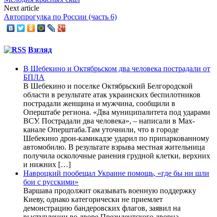
Next article
Автопрогулка по России (часть 6)
Взгляд
В Шебекино и Октябрьском два человека пострадали от
БПЛА
В Шебекино и поселке Октябрьский Белгородской
области в результате атак украинских беспилотников
пострадали женщина и мужчина, сообщили в
Оперштабе региона. «Два муниципалитета под ударами
ВСУ. Пострадали два человека», – написали в Max-
канале Оперштаба.Там уточнили, что в городе
Шебекино дрон-камикадзе ударил по припаркованному
автомобилю. В результате взрыва местная жительница
получила осколочные ранения грудной клетки, верхних
и нижних […]
Навроцкий пообещал Украине помощь, «где бы ни шли
бои с русскими»
Варшава продолжит оказывать военную поддержку
Киеву, однако категорически не приемлет
демонстрацию бандеровских флагов, заявил на
выступлении во дворе Президентского дворца