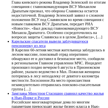
Глава киевского режима Владимир Зеленский по итогам
совещания с главнокомандующим ВСУ Михаилом
Драпатым признал, что оборона Славянска остается
недостаточной. Владимир Зеленский заявил о сложном
положении ВСУ под Славянском во время совещания с
новым главкомом ВСУ Драпатым, передает РИА
«Новости». «Был доклад главнокомандующего ВСУ
Михаила Драпатого. Особенно сосредоточились на
вопросах защиты Славянска и в целом Донбасса», […]
Карельские спасатели вывели заблудившуюся
пенсионерку из леса
В Карелии 60-летняя местная жительница заблудилась в
лесном массиве, поисковый отряд оперативно
обнаружил ее и доставил в безопасное место, сообщили
в региональном Главном управлении МЧС. Инцидент
произошел поздно вечером 6 августа в Прионежском
районе, указало ведомство в Max. Пожилая женщина
потерялась в лесу неподалеку от девятого километра
местности Лососинное.На место происшествия
незамедлительно отправилась поисково-спасательная
группа […]
Замглавы Минстроя Стасишин сравнил качество жилья
в Нью-Йорке и России
Российские многоквартирные дома по многим
параметрам превосходят жилье бизнес-класса в Нью-