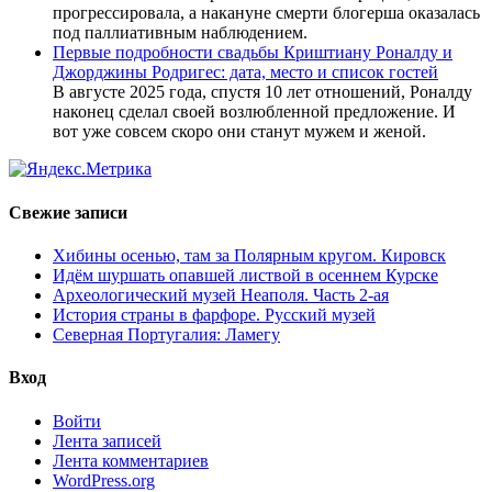
прогрессировала, а накануне смерти блогерша оказалась
под паллиативным наблюдением.
Первые подробности свадьбы Криштиану Роналду и
Джорджины Родригес: дата, место и список гостей
В августе 2025 года, спустя 10 лет отношений, Роналду
наконец сделал своей возлюбленной предложение. И
вот уже совсем скоро они станут мужем и женой.
Свежие записи
Хибины осенью, там за Полярным кругом. Кировск
Идём шуршать опавшей листвой в осеннем Курске
Археологический музей Неаполя. Часть 2-ая
История страны в фарфоре. Русский музей
Северная Португалия: Ламегу
Вход
Войти
Лента записей
Лента комментариев
WordPress.org