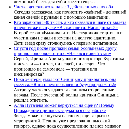
лимонный блеск для губ и кое-что еще…
Чистка денежного канала: 3 действенных способа
Сегодня расскажем, как почистить «забитый» денежный
канал свечой с рунами и с помощью медитации.
Кто заработал 530 тысяч, а кто оказался в шаге от вылета
в первом же выпуске «Выживалити. Наследники-2»
Второй сезон «Выживалити. Наследники» стартовал и
участникам не дали времени на долгую адаптацию.
Дети звезд сразу столкнулись с первым испытанием.
Спустя год после пропажи семьи Усольцевых другу
пришло голосовое от них: «Начался новый этап»
Сергей, Ирина и Арина ушли в поход к горе Буратинка
и исчезли — ни тел, ни вещей, ни следов. Что
произошло на самом деле — трагедия или
инсценировка?
Пока хейтеры умоляют Синицыну прикрыться, она
смеется: «Я ни о чем не жалею и буду продолжать!»
Актрису часто осуждают за слишком откровенные
наряды. После очередной волны критики Синицына
решила ответить.
Алла Пугачева может вернуться на сцену? Почему
Примадонне пришлось задуматься о заработке
Звезда может вернуться на сцену ради закрытых
мероприятий. Певице уже предложили высокий
гонорар, однако пока осуществлению планов мешают