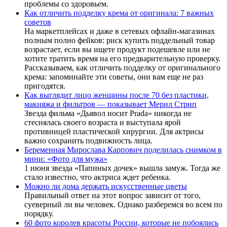
проблемы со здоровьем.
Как отличить подделку крема от оригинала: 7 важных
советов
На маркетплейсах и даже в сетевых офлайн-магазинах
полным полно фейков: риск купить поддельный товар
возрастает, если вы ищете продукт подешевле или не
хотите тратить время на его предварительную проверку.
Рассказываем, как отличить подделку от оригинального
крема: запоминайте эти советы, они вам еще не раз
пригодятся.
Как выглядит лицо женщины после 70 без пластики,
макияжа и фильтров — показывает Мерил Стрип
Звезда фильма «Дьявол носит Prada» никогда не
стеснялась своего возраста и выступала ярой
противницей пластической хирургии. Для актрисы
важно сохранить подвижность лица.
Беременная Мирослава Карпович поделилась снимком в
мини: «Фото для мужа»
1 июня звезда «Папиных дочек» вышла замуж. Тогда же
стало известно, что актриса ждет ребенка.
Можно ли дома держать искусственные цветы
Правильный ответ на этот вопрос зависит от того,
суеверный ли вы человек. Однако разберемся во всем по
порядку.
60 фото королев красоты России, которые не побоялись