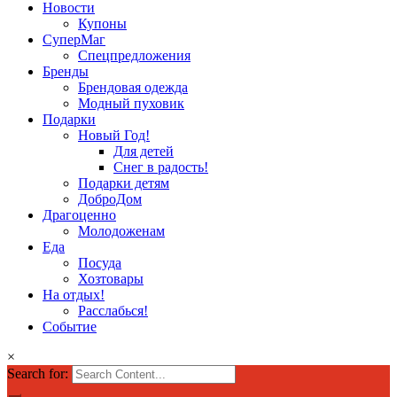
Новости
Купоны
СуперМаг
Спецпредложения
Бренды
Брендовая одежда
Модный пуховик
Подарки
Новый Год!
Для детей
Снег в радость!
Подарки детям
ДоброДом
Драгоценно
Молодоженам
Еда
Посуда
Хозтовары
На отдых!
Расслабься!
Событие
×
Search for: