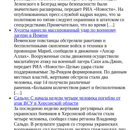
Зеленского в Белград меры безопасности были
значительно расширены, передает РИА «Новости». На
опубликованных пресс-службой кадрах видно, что за
политиком по пятам следуют охранники в штатском со
спецсредствами.Примечательно, что во время […]
Хуситы нанесли массированный удар по военному
лагерю в Йемене
Йеменские повстанцы обстреляли ракетами и
беспилотниками скопление войск и техники в
провинции Мариб, сообщили в движении «Ансар
Аллах». Вооруженные силы движения осуществили
масштабную атаку на военный лагерь Сахн аль-Джин,
передает РИА «Новости».Целью удара стали
поддерживаемые Эр-Риядом формирования. По данным
местных властей, жертвами обстрела стали два
человека, еще 14 получили различные
ранения.«Большим количеством ракет и беспилотников
[…]
Сальдо: С начала недели четыре человека погибли от
атак ВСУ в Херсонской области
За последнюю неделю жертвами регулярных атак
украинских боевиков в Херсонской области стали
четыре человека, сообщил глава региона Владимир
Сальдо. В результате ударов со стороны украинских
вооруженных сил пострадали десятки гражданских лиц,