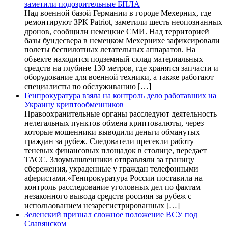
заметили подозрительные БПЛА
Над военной базой Германии в городе Мехерних, где
ремонтируют ЗРК Patriot, заметили шесть неопознанных
дронов, сообщили немецкие СМИ. Над территорией
базы бундесвера в немецком Мехернихе зафиксировали
полеты беспилотных летательных аппаратов. На
объекте находится подземный склад материальных
средств на глубине 130 метров, где хранятся запчасти и
оборудование для военной техники, а также работают
специалисты по обслуживанию […]
Генпрокуратура взяла на контроль дело работавших на
Украину криптообменников
Правоохранительные органы расследуют деятельность
нелегальных пунктов обмена криптовалюты, через
которые мошенники выводили деньги обманутых
граждан за рубеж. Следователи пресекли работу
теневых финансовых площадок в столице, передает
ТАСС. Злоумышленники отправляли за границу
сбережения, украденные у граждан телефонными
аферистами.«Генпрокуратура России поставила на
контроль расследование уголовных дел по фактам
незаконного вывода средств россиян за рубеж с
использованием незарегистрированных […]
Зеленский признал сложное положение ВСУ под
Славянском