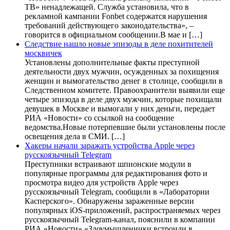
ТВ» ненадлежащей. Служба установила, что в
рекламной кампании Fonbet содержатся нарушения
требований действующего законодательства», –
говорится в официальном сообщении.В мае и […]
Следствие нашло новые эпизоды в деле похитителей
москвичек
Установлены дополнительные факты преступной
деятельности двух мужчин, осужденных за похищения
женщин и вымогательство денег в столице, сообщили в
Следственном комитете. Правоохранители выявили еще
четыре эпизода в деле двух мужчин, которые похищали
девушек в Москве и вымогали у них деньги, передает
РИА «Новости» со ссылкой на сообщение
ведомства.Новые потерпевшие были установлены после
освещения дела в СМИ. […]
Хакеры начали заражать устройства Apple через
русскоязычный Telegram
Преступники встраивают шпионские модули в
популярные программы для редактирования фото и
просмотра видео для устройств Apple через
русскоязычный Telegram, сообщили в «Лаборатории
Касперского». Обнаружены зараженные версии
популярных iOS-приложений, распространяемых через
русскоязычный Telegram-канал, пояснили в компании
РИА «Новости».«Злоумышленники встроили в