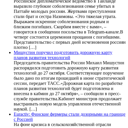
Российское дипломатическое ведомство в Таиланде
выразило глубокие соболезнования семье убитых в
Паттайе молодых россиян. Жертвами преступления
стали брат и сестра Назимовы. «Это тяжелая утрата.
Выражаем искренние соболезнования родным и
близким погибших. Скорбим вместе с вами», –
говорится в сообщении посольства в Telegram-канале.В
четверг состоится церемония прощания с погибшими.
Представительство с первых дней исчезновения россиян
плотно […]
Мишустин поручил подготовить дорожную карту
планов развития технологий
Председатель правительства России Михаил Мишустин
распорядился подготовить дорожную карту развития
технологий до 27 октября. Соответствующее поручение
было дано по итогам прошедшей в июне стратегической
сессии, передает ТАСС.«Дорожная карта по разработке
планов развития технологий будет подготовлена и
внесена в кабмин до 27 октября», – сообщили в пресс-
службе правительства.Кабинет министров продолжает
выстраивать новую модель управления отечественной
наукой. […]
Euractiv: Финские фермеры стали дозорными на границе
с Россией
На фоне кризиса в сельскохозяйственной отрасли