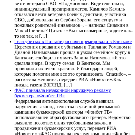
везти ветерана СВО. «Подмосковье. Водитель такси,
индивидуальный предприниматель Камилов Камиль
отказался везти ветерана боевых действий, участника
СВО, добровольца из Сербии Зорана, его супругу и
пожилых родителей-инвалидов», – написал Сидякин в
Max.«Причина? Цитата: «Вы высокомерные, ходите как-
то не так, и […]
Тела убитых в Паттайе россиян кремировали в Бангкоке
Церемония прощания с убитыми в Таиланде Романом и
Дианой Назимовыми прошла в узком семейном кругу в
Бангкоке, сообщила их мать Зарина Назимова. «Я это
сделала вчера. В кругу семьи. В Бангкоке. Мы
проводили их очень красиво. Я благодарю людей,
которые помогли мне все это организовать. Спасибо», –
рассказала женщина, передает РИА «Новости».Как
писала газета ВЗГЛЯД, […]
ФАС признала незаконной наружную рекламу
букмекера «Фонбет ТВ»
Федеральная антимонопольная служба выявила
нарушения законодательства в уличной рекламной
кампании букмекерской конторы «Фонбет ТВ»,
использовавшей образ футбольного тренера. Ведомство
выявило несоответствия требованиям закона в
продвижении букмекерских услуг, передает РИА
«Новости».«ФАС признала рекламу компании «Фонбет