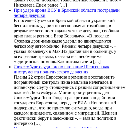
Николаева.Днем ранее […]
При ударе дрона ВСУ в Брянской области пострадали
четыре девушки
В поселке Суземка в Брянской области украинский
беспилотник ударил по легковому автомобилю, в
результате чего пострадали четыре девушки, сообщил
врио главы региона Егор Ковальчук. «В поселке
Суземка дрон-камикадзе ударил по движущемуся
легковому автомобилю. Ранены четыре девушки», –
указал Ковальчук в Max.Их доставили в больницу, у
всех разные травмы, оказана вся необходимая
медицинская помощь.Как писала газета […]
Люксембург осудил использование Шенгена как
инструмента политического давления
Планы 22 стран Евросоюза временно восстановить
пограничный контроль из-за наплыва нелегалов в
испанскую Сеуту столкнулись с резким сопротивлением
властей Люксембурга. Министр внутренних дел
Люксембурга Леон Глоден раскритиковал действия
государств Евросоюза, передает РИА «Новости».«Я
подчеркнул, что не приемлю ситуацию, когда при
каждом инциденте, связанном с миграцией, Шенген
фактически берут в заложники», – заявил политик в
интервью […]