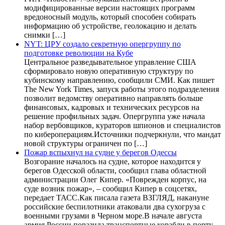
модифицированные версии настоящих программ
вредоносный модуль, который способен собирать
информацию об устройстве, геолокацию и делать
снимки […]
NYT: ЦРУ создало секретную опергруппу по
подготовке революции на Кубе
Центральное разведывательное управление США
сформировало новую оперативную структуру по
кубинскому направлению, сообщили СМИ. Как пишет
The New York Times, запуск работы этого подразделения
позволит ведомству оперативно направлять больше
финансовых, кадровых и технических ресурсов на
решение профильных задач. Опергруппа уже начала
набор вербовщиков, кураторов шпионов и специалистов
по кибероперациям.Источники подчеркнули, что мандат
новой структуры ограничен по […]
Пожар вспыхнул на судне у берегов Одессы
Возгорание началось на судне, которое находится у
берегов Одесской области, сообщил глава областной
администрации Олег Кипер. «Поврежден корпус, на
суде возник пожар», – сообщил Кипер в соцсетях,
передает ТАСС.Как писала газета ВЗГЛЯД, накануне
российские беспилотники атаковали два сухогруза с
военными грузами в Черном море.В начале августа
армия России поразила транспортные корабли в порту