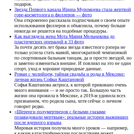
подарок.
Звезда Первого канала Ирина Муромцева стала жертвой
горе-косметолога и филлеров — фото
Она откровенно рассказала подписчикам о своем опыте
использования филлеров и объяснила, почему больше
никогда не решится на подобные процедуры.
Как выглядела жена Мота Мария Мельникова до
пластических операций в 33 фото
За почти десять лет брака звезда известного рэпера не
только успела стать мамой, многократной чемпионкой
по спортивным бальным танцам, да и просто звездой, но
и заметно измениться внешне. И повлиял на это не один
спорт, уход и хорошие природные данные.
Роман с чилийцем, тайная свадьба и роды в Мексике:
личная жизнь Софьи Каштановой
Софья Каштанова актриса, к которой приковано очень
много внимания — и не просто так. Большую часть
жизни она прожила в Мексике, а 2019-м удивила всех
признанием, что родила сына, хотя сейчас о личном
говорит редко.
«Шеренги полумертвецов с белыми глазами
позавидовали мертвым»: реальные истории выживших
после ядерного взрыва
Мировая история получила много уроков — например,
к каким катастрофическим последствиям может