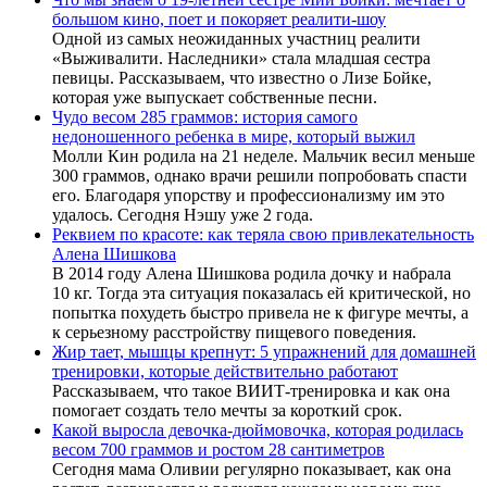
большом кино, поет и покоряет реалити-шоу
Одной из самых неожиданных участниц реалити
«Выживалити. Наследники» стала младшая сестра
певицы. Рассказываем, что известно о Лизе Бойке,
которая уже выпускает собственные песни.
Чудо весом 285 граммов: история самого
недоношенного ребенка в мире, который выжил
Молли Кин родила на 21 неделе. Мальчик весил меньше
300 граммов, однако врачи решили попробовать спасти
его. Благодаря упорству и профессионализму им это
удалось. Сегодня Нэшу уже 2 года.
Реквием по красоте: как теряла свою привлекательность
Алена Шишкова
В 2014 году Алена Шишкова родила дочку и набрала
10 кг. Тогда эта ситуация показалась ей критической, но
попытка похудеть быстро привела не к фигуре мечты, а
к серьезному расстройству пищевого поведения.
Жир тает, мышцы крепнут: 5 упражнений для домашней
тренировки, которые действительно работают
Рассказываем, что такое ВИИТ-тренировка и как она
помогает создать тело мечты за короткий срок.
Какой выросла девочка-дюймовочка, которая родилась
весом 700 граммов и ростом 28 сантиметров
Сегодня мама Оливии регулярно показывает, как она