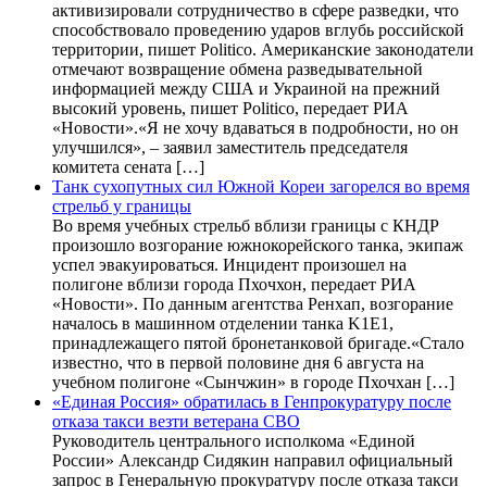
активизировали сотрудничество в сфере разведки, что
способствовало проведению ударов вглубь российской
территории, пишет Politico. Американские законодатели
отмечают возвращение обмена разведывательной
информацией между США и Украиной на прежний
высокий уровень, пишет Politico, передает РИА
«Новости».«Я не хочу вдаваться в подробности, но он
улучшился», – заявил заместитель председателя
комитета сената […]
Танк сухопутных сил Южной Кореи загорелся во время
стрельб у границы
Во время учебных стрельб вблизи границы с КНДР
произошло возгорание южнокорейского танка, экипаж
успел эвакуироваться. Инцидент произошел на
полигоне вблизи города Пхочхон, передает РИА
«Новости». По данным агентства Ренхап, возгорание
началось в машинном отделении танка K1E1,
принадлежащего пятой бронетанковой бригаде.«Стало
известно, что в первой половине дня 6 августа на
учебном полигоне «Сынчжин» в городе Пхочхан […]
«Единая Россия» обратилась в Генпрокуратуру после
отказа такси везти ветерана СВО
Руководитель центрального исполкома «Единой
России» Александр Сидякин направил официальный
запрос в Генеральную прокуратуру после отказа такси