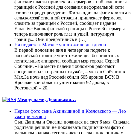
финские власти привлекли фермеров к наблюдению за
границей с Россией для создания неформальной сети
раннего предупреждения. Финляндия на фоне кризиса в
сельскохозяйственной отрасли привлекает фермеров
следить за границей с Россией, сообщает издание
Euractiv.«Вдоль финской границы с Россией фермеры
теперь выполняют роль глаз и ушей, патрулируя
границу... Они превратились в […]
На подлете к Москве уничтожили два дрона
В первой половине дня в четверг на подлете к
российской столице уничтожили два беспилотных
летательных аппарата, сообщил мэр города Сергей
Собянин. «На месте падения обломков работают
специалисты экстренных служб», – указал Собянин в
Max.За ночь над Россией сбили 605 дронов ВСУ. В
Ярославской области уничтожили 92 дрона, в
Ростовской – 20.
Между нами, Девочками…
Первое фото сына Акиньшиной и Козловского — Лео
уже три месяца
Сын Данилы и Оксаны появился на свет 6 мая. Сначала
родители решили не показывать подписчикам фото с
малышом, однако сегодня актер сделал поклонникам