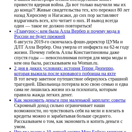
привести ядерная война. Да вот только выучили мы их
до конца?! Живые свидетельства тех, кто пережил 80 лет
назад Хиросиму и Нагасаки, до сих пор заставляют
вздрагивать всех, кто читает о них. И вывод всегда
один — такое не должно повториться!
«Гламурос»: кем была Алла Вербер и почему мода в
России не будет прежней
6 августа 2019-го скончалась фэшн-директор ЦУМа и
ДЛТ Алла Вербер. Она умерла от инфаркта на 62-м году
жизни. Почему гибель Аллы Константиновны даже
спустя годы — невосполнимая потеря для мира моды и
кем она была, рассказываем на Woman.ru.
2 дня в диких условиях: история Терри Дюперро,
которая выжила после кровавого побоища на яхте
В тот вечер заветное путешествие обернулось страшной
трагедией. Школьница потеряла всю свою семью и едва
сама не лишилась жизни из-за психопата, которым
правила жажда легких денег.
Как экономить деньги при маленькой зарплате: советы
Скромный доход сильно ограничивает наши
возможности, но чувствовать себя на мели и влезать в
кредиты можно и зарабатывая больше среднего.
Рассказываем о том, как экономить и копить деньги с
умом.
Что мы знаем о 19-летней сестре Мии Бойки: мечтает о