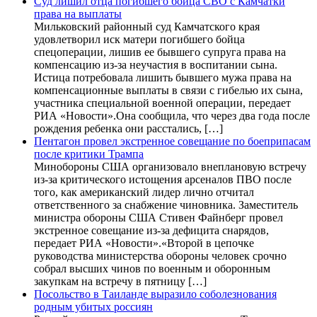
Суд лишил отца погибшего бойца СВО с Камчатки
права на выплаты
Мильковский районный суд Камчатского края
удовлетворил иск матери погибшего бойца
спецоперации, лишив ее бывшего супруга права на
компенсацию из-за неучастия в воспитании сына.
Истица потребовала лишить бывшего мужа права на
компенсационные выплаты в связи с гибелью их сына,
участника специальной военной операции, передает
РИА «Новости».Она сообщила, что через два года после
рождения ребенка они расстались, […]
Пентагон провел экстренное совещание по боеприпасам
после критики Трампа
Минобороны США организовало внеплановую встречу
из-за критического истощения арсеналов ПВО после
того, как американский лидер лично отчитал
ответственного за снабжение чиновника. Заместитель
министра обороны США Стивен Файнберг провел
экстренное совещание из-за дефицита снарядов,
передает РИА «Новости».«Второй в цепочке
руководства министерства обороны человек срочно
собрал высших чинов по военным и оборонным
закупкам на встречу в пятницу […]
Посольство в Таиланде выразило соболезнования
родным убитых россиян