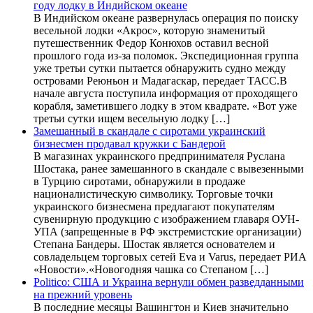
году лодку в Индийском океане
В Индийском океане развернулась операция по поиску
весельной лодки «Акрос», которую знаменитый
путешественник Федор Конюхов оставил весной
прошлого года из-за поломок. Экспедиционная группа
уже третьи сутки пытается обнаружить судно между
островами Реюньон и Мадагаскар, передает ТАСС.В
начале августа поступила информация от проходящего
корабля, заметившего лодку в этом квадрате. «Вот уже
третьи сутки ищем весельную лодку […]
Замешанный в скандале с сиротами украинский
бизнесмен продавал кружки с Бандерой
В магазинах украинского предпринимателя Руслана
Шостака, ранее замешанного в скандале с вывезенными
в Турцию сиротами, обнаружили в продаже
националистическую символику. Торговые точки
украинского бизнесмена предлагают покупателям
сувенирную продукцию с изображением главаря ОУН-
УПА (запрещенные в РФ экстремистские организации)
Степана Бандеры. Шостак является основателем и
совладельцем торговых сетей Eva и Varus, передает РИА
«Новости».«Новогодняя чашка со Степаном […]
Politico: США и Украина вернули обмен разведданными
на прежний уровень
В последние месяцы Вашингтон и Киев значительно