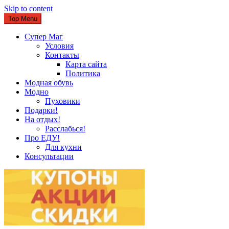
Skip to content
Top Menu
Супер Маг
Условия
Контакты
Карта сайта
Политика
Модная обувь
Модно
Пуховики
Подарки!
На отдых!
Расслабься!
Про ЕДУ!
Для кухни
Консультации