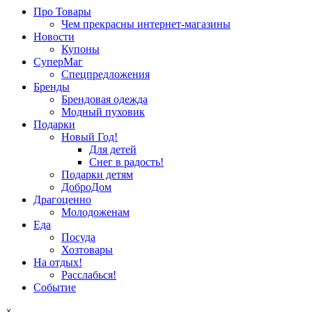
Про Товары
Чем прекрасны интернет-магазины
Новости
Купоны
СуперМаг
Спецпредложения
Бренды
Брендовая одежда
Модный пуховик
Подарки
Новый Год!
Для детей
Снег в радость!
Подарки детям
ДоброДом
Драгоценно
Молодоженам
Еда
Посуда
Хозтовары
На отдых!
Расслабься!
Событие
×