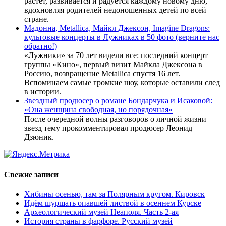
растет, развивается и радуется каждому новому дню,
вдохновляя родителей недоношенных детей по всей
стране.
Мадонна, Metallica, Майкл Джексон, Imagine Dragons:
культовые концерты в Лужниках в 50 фото (верните нас
обратно!)
«Лужники» за 70 лет видели все: последний концерт
группы «Кино», первый визит Майкла Джексона в
Россию, возвращение Metallica спустя 16 лет.
Вспоминаем самые громкие шоу, которые оставили след
в истории.
Звездный продюсер о романе Бондарчука и Исаковой:
«Она женщина свободная, но порядочная»
После очередной волны разговоров о личной жизни
звезд тему прокомментировал продюсер Леонид
Дзюник.
Свежие записи
Хибины осенью, там за Полярным кругом. Кировск
Идём шуршать опавшей листвой в осеннем Курске
Археологический музей Неаполя. Часть 2-ая
История страны в фарфоре. Русский музей