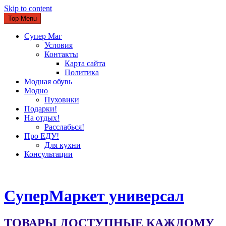
Skip to content
Top Menu
Супер Маг
Условия
Контакты
Карта сайта
Политика
Модная обувь
Модно
Пуховики
Подарки!
На отдых!
Расслабься!
Про ЕДУ!
Для кухни
Консультации
CуперМаркет универсал
ТОВАРЫ ДОСТУПНЫЕ КАЖДОМУ