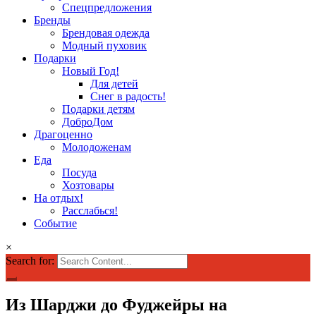
Спецпредложения
Бренды
Брендовая одежда
Модный пуховик
Подарки
Новый Год!
Для детей
Снег в радость!
Подарки детям
ДоброДом
Драгоценно
Молодоженам
Еда
Посуда
Хозтовары
На отдых!
Расслабься!
Событие
×
Search for:
Из Шарджи до Фуджейры на