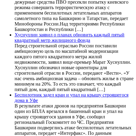
дежурные средства ПВО пресекли попытку киевского
режима совершить террористическую атаку с
применением беспилотных летательных аппаратов
самолетного типа на Башкирию и Татарстан, передает
Минобороны России.Над территориями Республики
Башкортостан и Республики […]
Хуснуллин заявил о планах обновить каждый пятый
квадратный метр жилищного фонда
Перед строительной отраслью России поставили
амбициозную цель по масштабной модернизации
каждого пятого квадратного метра жилой
недвижимости, заявил вице-премьер Марат Хуснуллин.
Хуснуллин обозначил новые ориентиры для
строительной отрасли в России, передают «Вести». «У
нас очень амбициозная задача – обновить жилье в стране
минимум на 20%. То есть это означает, что каждый
пятый дом, каждый пятый квадратный […]
Беспилотник задел кран и упал на крышу строящегося
дома в Уфе
В результате атаки дронов на предприятия Башкирии
один из БПЛА врезался в башенный кран и упал на
крышу строящегося здания в Уфе, сообщил
региональный Госкомитет по ЧС. Предприятия
Башкирии подверглись атаке беспилотных летательных
аппаратов, передает «Интерфакс». По данным