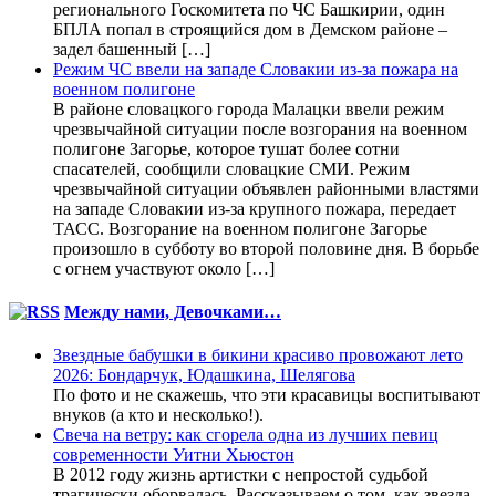
регионального Госкомитета по ЧС Башкирии, один
БПЛА попал в строящийся дом в Демском районе –
задел башенный […]
Режим ЧС ввели на западе Словакии из-за пожара на
военном полигоне
В районе словацкого города Малацки ввели режим
чрезвычайной ситуации после возгорания на военном
полигоне Загорье, которое тушат более сотни
спасателей, сообщили словацкие СМИ. Режим
чрезвычайной ситуации объявлен районными властями
на западе Словакии из-за крупного пожара, передает
ТАСС. Возгорание на военном полигоне Загорье
произошло в субботу во второй половине дня. В борьбе
с огнем участвуют около […]
Между нами, Девочками…
Звездные бабушки в бикини красиво провожают лето
2026: Бондарчук, Юдашкина, Шелягова
По фото и не скажешь, что эти красавицы воспитывают
внуков (а кто и несколько!).
Свеча на ветру: как сгорела одна из лучших певиц
современности Уитни Хьюстон
В 2012 году жизнь артистки с непростой судьбой
трагически оборвалась. Рассказываем о том, как звезда