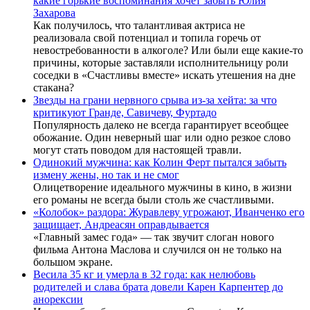
какие горькие воспоминания хочет забыть Юлия
Захарова
Как получилось, что талантливая актриса не
реализовала свой потенциал и топила горечь от
невостребованности в алкоголе? Или были еще какие-то
причины, которые заставляли исполнительницу роли
соседки в «Счастливы вместе» искать утешения на дне
стакана?
Звезды на грани нервного срыва из-за хейта: за что
критикуют Гранде, Савичеву, Фуртадо
Популярность далеко не всегда гарантирует всеобщее
обожание. Один неверный шаг или одно резкое слово
могут стать поводом для настоящей травли.
Одинокий мужчина: как Колин Ферт пытался забыть
измену жены, но так и не смог
Олицетворение идеального мужчины в кино, в жизни
его романы не всегда были столь же счастливыми.
«Колобок» раздора: Журавлеву угрожают, Иванченко его
защищает, Андреасян оправдывается
«Главный замес года» — так звучит слоган нового
фильма Антона Маслова и случился он не только на
большом экране.
Весила 35 кг и умерла в 32 года: как нелюбовь
родителей и слава брата довели Карен Карпентер до
анорексии