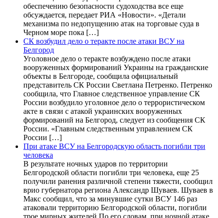
обеспечению безопасности судоходства все еще
обсуждается, передает РИА «Новости». «Детали
механизма по недопущению атак на торговые суда в
Черном море пока […]
СК возбудил дело о теракте после атаки ВСУ на
Белгород
Уголовное дело о теракте возбуждено после атаки
вооруженных формирований Украины на гражданские
объекты в Белгороде, сообщила официальный
представитель СК России Светлана Петренко. Петренко
сообщила, что Главное следственное управление СК
России возбудило уголовное дело о террористическом
акте в связи с атакой украинских вооруженных
формирований на Белгород, следует из сообщения СК
России. «Главным следственным управлением СК
России […]
При атаке ВСУ на Белгородскую область погибли три
человека
В результате ночных ударов по территории
Белгородской области погибли три человека, еще 25
получили ранения различной степени тяжести, сообщил
врио губернатора региона Александр Шуваев. Шуваев в
Макс сообщил, что за минувшие сутки ВСУ 146 раз
атаковали территорию Белгородской области, погибли
трое мирных жителей.По его словам, при ночной атаке