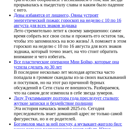
прорывалась к пьедесталу славы и каким было падение
с него.
Девы избавятся от лишнего, Овны устроят
энергетический пожар: гороскоп на неделю с 10 по 16
августа для всех знаков зодиака
Лето стремительно летит к своему завершению: самое
время собрать все свои силы и прожить его остаток так,
чтобы это запомнилось на всю жизнь! А поможет в этом
гороскоп на неделю с 10 по 16 августа для всех знаков
зодиака, который точно знает, на что стоит обратить
внимание и чего избегать.
Все пластические операции Мии Бойко, которые она
успела сделать до 30 лет
В последние несколько лет молодая артистка часто
попадала в громкие скандалы из-за своих высказываний
и поступков, но на этот раз причиной бурных
обсуждений в Сети стала ее внешность. Разбираемся,
что на самом деле изменила в себе звезда зумеров.
Лизу Туктамышеву полтора года преследует сталкер:
жуткие записки и бездействие полиции
Эта история началась зимой 2025-го. Сегодня
преследователь знает домашний адрес не только самой
фигуристки, но и ее родителей.
Богомолов мыл за ней посуду, а музыкант-жиголо бил: