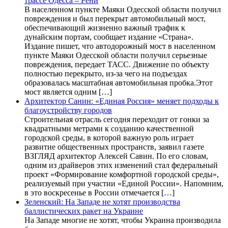
трассе Одесса – Рени
В населенном пункте Маяки Одесской области получил
повреждения и был перекрыт автомобильный мост,
обеспечивающий жизненно важный трафик к
дунайским портам, сообщает издание «Страна».
Издание пишет, что автодорожный мост в населенном
пункте Маяки Одесской области получил серьезные
повреждения, передает ТАСС. Движение по объекту
полностью перекрыто, из-за чего на подъездах
образовалась масштабная автомобильная пробка.Этот
мост является одним […]
Архитектор Санин: «Единая Россия» меняет подходы к
благоустройству городов
Строительная отрасль сегодня переходит от гонки за
квадратными метрами к созданию качественной
городской среды, в которой важную роль играет
развитие общественных пространств, заявил газете
ВЗГЛЯД архитектор Алексей Савин. По его словам,
одним из драйверов этих изменений стал федеральный
проект «Формирование комфортной городской среды»,
реализуемый при участии «Единой России». Напомним,
в это воскресенье в России отмечается […]
Зеленский: На Западе не хотят производства
баллистических ракет на Украине
На Западе многие не хотят, чтобы Украина производила