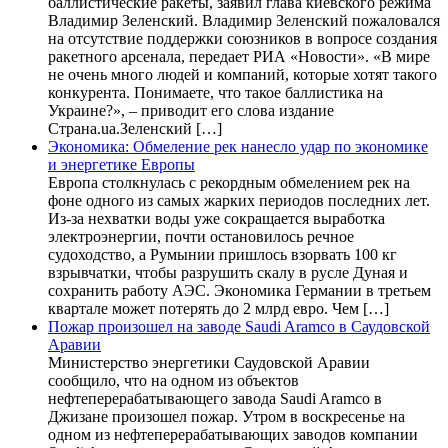
баллистические ракеты, заявил глава киевского режима
Владимир Зеленский. Владимир Зеленский пожаловался
на отсутствие поддержки союзников в вопросе создания
ракетного арсенала, передает РИА «Новости». «В мире
не очень много людей и компаний, которые хотят такого
конкурента. Понимаете, что такое баллистика на
Украине?», – приводит его слова издание
Страна.ua.Зеленский […]
Экономика: Обмеление рек нанесло удар по экономике
и энергетике Европы
Европа столкнулась с рекордным обмелением рек на
фоне одного из самых жарких периодов последних лет.
Из-за нехватки воды уже сокращается выработка
электроэнергии, почти остановилось речное
судоходство, а Румынии пришлось взорвать 100 кг
взрывчатки, чтобы разрушить скалу в русле Дуная и
сохранить работу АЭС. Экономика Германии в третьем
квартале может потерять до 2 млрд евро. Чем […]
Пожар произошел на заводе Saudi Aramco в Саудовской
Аравии
Министерство энергетики Саудовской Аравии
сообщило, что на одном из объектов
нефтеперерабатывающего завода Saudi Aramco в
Джизане произошел пожар. Утром в воскресенье на
одном из нефтеперерабатывающих заводов компании