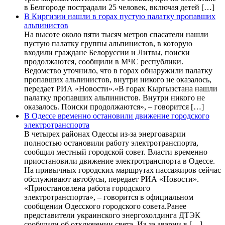
в Белгороде пострадали 25 человек, включая детей […]
В Киргизии нашли в горах пустую палатку пропавших
альпинистов
На высоте около пяти тысяч метров спасатели нашли
пустую палатку группы альпинистов, в которую
входили граждане Белоруссии и Литвы, поиски
продолжаются, сообщили в МЧС республики.
Ведомство уточнило, что в горах обнаружили палатку
пропавших альпинистов, внутри никого не оказалось,
передает РИА «Новости».«В горах Кыргызстана нашли
палатку пропавших альпинистов. Внутри никого не
оказалось. Поиски продолжаются», – говорится […]
В Одессе временно остановили движение городского
электротранспорта
В четырех районах Одессы из-за энергоаварии
полностью остановили работу электротранспорта,
сообщил местный городской совет. Власти временно
приостановили движение электротранспорта в Одессе.
На привычных городских маршрутах пассажиров сейчас
обслуживают автобусы, передает РИА «Новости».
«Приостановлена работа городского
электротранспорта», – говорится в официальном
сообщении Одесского городского совета.Ранее
представители украинского энергохолдинга ДТЭК
сообщили об отключении света. Из-за аварии в […]