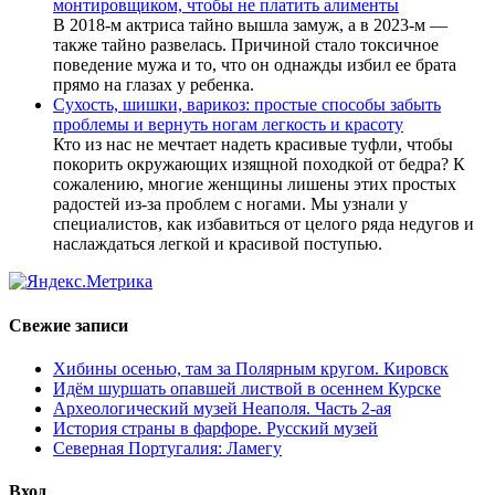
монтировщиком, чтобы не платить алименты
В 2018-м актриса тайно вышла замуж, а в 2023-м —
также тайно развелась. Причиной стало токсичное
поведение мужа и то, что он однажды избил ее брата
прямо на глазах у ребенка.
Сухость, шишки, варикоз: простые способы забыть
проблемы и вернуть ногам легкость и красоту
Кто из нас не мечтает надеть красивые туфли, чтобы
покорить окружающих изящной походкой от бедра? К
сожалению, многие женщины лишены этих простых
радостей из-за проблем с ногами. Мы узнали у
специалистов, как избавиться от целого ряда недугов и
наслаждаться легкой и красивой поступью.
Свежие записи
Хибины осенью, там за Полярным кругом. Кировск
Идём шуршать опавшей листвой в осеннем Курске
Археологический музей Неаполя. Часть 2-ая
История страны в фарфоре. Русский музей
Северная Португалия: Ламегу
Вход