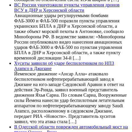
ВС России уничтожили пункты управления дронов
ВСУ в ДНР и Херсонской области
Авиационные удары регулируемыми бомбами
ФАБ-3000 и ФАБ-500 поразили пункты управления
украинских БПЛА в ДНР и Херсонской области, а
также объект морской пехоты в Антоновке, сообщило
Минобороны РФ. В ведомстве заявили: «Минобороны
России опубликовало видео нанесения авиационных
ударов ФАБ-3000 и ФАБ-500 по пунктам управления
БПЛА в ДНР и Херсонской области, а также пункту
временной дислокации 34-й […]
Хуситы заявили об ударе беспилотником по НПЗ
Aramco в Джизане
Йеменское движение «Ансар Алла» атаковало
беспилотником нефтеперерабатывающий завод в
Джизане на юго-западе Саудовской Аравии в ответ на
действия Эр-Рияда, заявил военный представитель
движения Яхья Сариа. По словам Сариа, Вооруженные
силы Йемена нанесли удар беспилотным летательным
аппаратом по нефтеперерабатывающему заводу Saudi
Aramco, расположенному в саудовском Джизане,
передает РИА «Новости». Представитель хуситов
заявил, что эта атака стала […]
В Одесской области поврежден автомобильный мост на