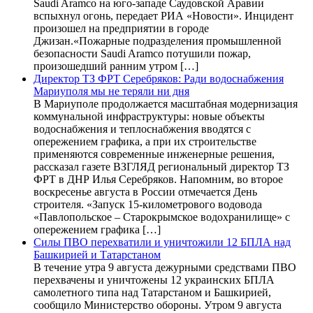
Saudi Aramco на юго-западе Саудовской Аравии
вспыхнул огонь, передает РИА «Новости». Инцидент
произошел на предприятии в городе
Джизан.«Пожарные подразделения промышленной
безопасности Saudi Aramco потушили пожар,
произошедший ранним утром […]
Директор ТЗ ФРТ Серебряков: Ради водоснабжения
Мариуполя мы не теряли ни дня
В Мариуполе продолжается масштабная модернизация
коммунальной инфраструктуры: новые объекты
водоснабжения и теплоснабжения вводятся с
опережением графика, а при их строительстве
применяются современные инженерные решения,
рассказал газете ВЗГЛЯД региональный директор ТЗ
ФРТ в ДНР Илья Серебряков. Напомним, во второе
воскресенье августа в России отмечается День
строителя. «Запуск 15-километрового водовода
«Павлопольское – Старокрымское водохранилище» с
опережением графика […]
Силы ПВО перехватили и уничтожили 12 БПЛА над
Башкирией и Татарстаном
В течение утра 9 августа дежурными средствами ПВО
перехвачены и уничтожены 12 украинских БПЛА
самолетного типа над Татарстаном и Башкирией,
сообщило Министерство обороны. Утром 9 августа