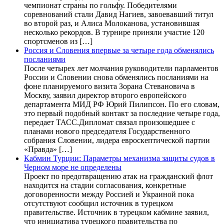
чемпионат страны по гольфу. Победителями
соревнований стали Давид Нагиев, завоевавший титул
во второй раз, и Алиса Молоканова, установившая
несколько рекордов. В турнире приняли участие 120
спортсменов из […]
Россия и Словения впервые за четыре года обменялись
посланиями
После четырех лет молчания руководители парламентов
России и Словении снова обменялись посланиями на
фоне планируемого визита Зорана Стевановича в
Москву, заявил директор второго европейского
департамента МИД РФ Юрий Пилипсон. По его словам,
это первый подобный контакт за последние четыре года,
передает ТАСС.Дипломат связал произошедшее с
планами нового председателя Государственного
собрания Словении, лидера евроскептической партии
«Правда» […]
Кабмин Турции: Параметры механизма защиты судов в
Черном море не определены
Проект по предотвращению атак на гражданский флот
находится на стадии согласования, конкретные
договоренности между Россией и Украиной пока
отсутствуют сообщил источник в турецком
правительстве. Источник в турецком кабмине заявил,
что инициатива турецкого правительства по