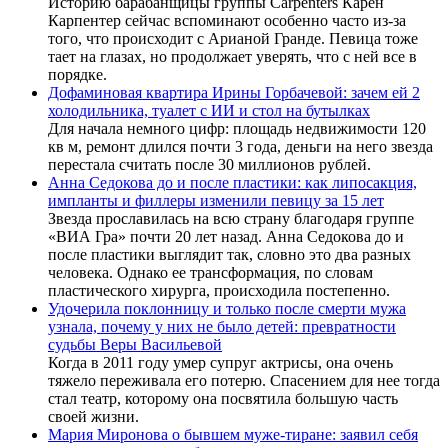
Историю барабанщицы группы Carpenters Карен
Карпентер сейчас вспоминают особенно часто из-за
того, что происходит с Арианой Гранде. Певица тоже
тает на глазах, но продолжает уверять, что с ней все в
порядке.
Дофаминовая квартира Ирины Горбачевой: зачем ей 2
холодильника, туалет с ИИ и стол на бутылках
Для начала немного цифр: площадь недвижимости 120
кв м, ремонт длился почти 3 года, деньги на него звезда
перестала считать после 30 миллионов рублей.
Анна Седокова до и после пластики: как липосакция,
импланты и филлеры изменили певицу за 15 лет
Звезда прославилась на всю страну благодаря группе
«ВИА Гра» почти 20 лет назад. Анна Седокова до и
после пластики выглядит так, словно это два разных
человека. Однако ее трансформация, по словам
пластического хирурга, происходила постепенно.
Удочерила поклонницу и только после смерти мужа
узнала, почему у них не было детей: превратности
судьбы Веры Васильевой
Когда в 2011 году умер супруг актрисы, она очень
тяжело переживала его потерю. Спасением для нее тогда
стал театр, которому она посвятила большую часть
своей жизни.
Мария Миронова о бывшем муже-тиране: заявил себя