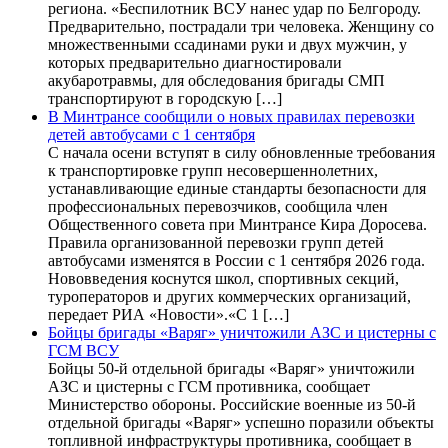
региона. «Беспилотник ВСУ нанес удар по Белгороду.
Предварительно, пострадали три человека. Женщину со
множественными ссадинами руки и двух мужчин, у
которых предварительно диагностировали
акубаротравмы, для обследования бригады СМП
транспортируют в городскую […]
В Минтрансе сообщили о новых правилах перевозки
детей автобусами с 1 сентября
С начала осени вступят в силу обновленные требования
к транспортировке групп несовершеннолетних,
устанавливающие единые стандарты безопасности для
профессиональных перевозчиков, сообщила член
Общественного совета при Минтрансе Кира Доросева.
Правила организованной перевозки групп детей
автобусами изменятся в России с 1 сентября 2026 года.
Нововведения коснутся школ, спортивных секций,
туроператоров и других коммерческих организаций,
передает РИА «Новости».«С 1 […]
Бойцы бригады «Варяг» уничтожили АЗС и цистерны с
ГСМ ВСУ
Бойцы 50-й отдельной бригады «Варяг» уничтожили
АЗС и цистерны с ГСМ противника, сообщает
Министерство обороны. Российские военные из 50-й
отдельной бригады «Варяг» успешно поразили объекты
топливной инфраструктуры противника, сообщает в