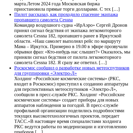
марта.Летом 2024 года Московская биржа
приостановила прямые торги долларами. С тех […]
Пилот рассказал, как проходило спасение экипажа
пропавшего самолета Cessna
Командир воздушного судна «ИрАэро» Сергей Дронов
принял сигнал бедствия от экипажа легкомоторного
самолета Cessna 182, пропавшего ранее в Иркутской
области. «Наш самолет выполнял рейс по маршруту
Мама – Иркутск. Примерно в 19.00 в эфире прозвучали
обрывки фраз: «Кто-нибудь нас слышит?» Оказалось, мы
приняли сигнал бедствия от пилота легкомоторного
самолета Cessna 182. Я сразу же ответил. […]
Роскосмос сообщил о разработке новых метеоспутников
для группировки «Электро-Л»
Холдинг «Российские космические системы» (РКС,
входит в Роскосмос) приступил к созданию аппаратуры
для перспективных метеоспутников «Электро-Л»,
сообщили в пресс-службе РКС. Холдинг «Российские
космические системы» создает приборы для новых
аппаратов наблюдения за погодой. В пресс-службе
профильной организации поделились подробностями
текущих высокотехнологичных проектов, передает
ТАСС.«В настоящее время специалистами холдинга
РКС ведутся работы по модернизации и изготовлению
приборов […]