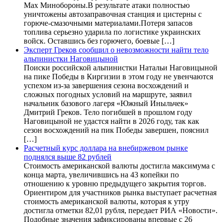
Max Минобороны.В результате атаки полностью
уничтожены автозаправочная станция и цистерны с
горюче-смазочными материалами.Потеря запасов
топлива серьезно ударила по логистике украинских
войск. Оставшись без горючего, боевые […]
Эксперт Греков сообщил о невозможности найти тело
альпинистки Наговицыной
Поиски российской альпинистки Натальи Наговицыной
на пике Победы в Киргизии в этом году не увенчаются
успехом из-за завершения сезона восхождений и
сложных погодных условий на маршруте, заявил
начальник базового лагеря «Южный Иныльчек»
Дмитрий Греков. Тело погибшей в прошлом году
Наговицыной не удастся найти в 2026 году, так как
сезон восхождений на пик Победы завершен, пояснил
[…]
Расчетный курс доллара на внебиржевом рынке
поднялся выше 82 рублей
Стоимость американской валюты достигла максимума с
конца марта, увеличившись на 43 копейки по
отношению к уровню предыдущего закрытия торгов.
Ориентиром для участников рынка выступает расчетная
стоимость американской валюты, которая к утру
достигла отметки 82,01 рубля, передает РИА «Новости».
Подобные значения зафиксированы впервые с 26