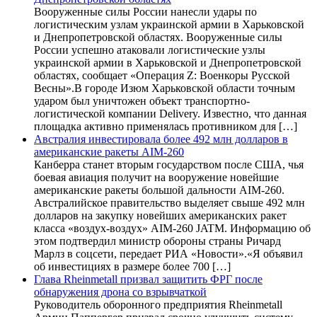
Вооруженные силы России нанесли удары по
логистическим узлам украинской армии в Харьковской
и Днепропетровской областях. Вооруженные силы
России успешно атаковали логистические узлы
украинской армии в Харьковской и Днепропетровской
областях, сообщает «Операция Z: Военкоры Русской
Весны».В городе Изюм Харьковской области точным
ударом был уничтожен объект транспортно-
логистической компании Delivery. Известно, что данная
площадка активно применялась противником для […]
Австралия инвестировала более 492 млн долларов в
американские ракеты AIM-260
Канберра станет вторым государством после США, чья
боевая авиация получит на вооружение новейшие
американские ракеты большой дальности AIM-260.
Австралийское правительство выделяет свыше 492 млн
долларов на закупку новейших американских ракет
класса «воздух-воздух» AIM-260 JATM. Информацию об
этом подтвердил министр обороны страны Ричард
Марлз в соцсети, передает РИА «Новости».«Я объявил
об инвестициях в размере более 700 […]
Глава Rheinmetall призвал защитить ФРГ после
обнаружения дрона со взрывчаткой
Руководитель оборонного предприятия Rheinmetall