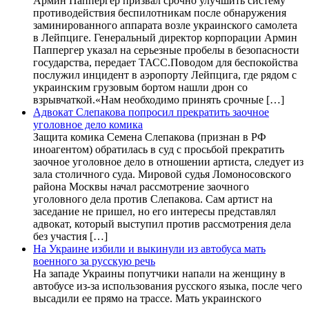
Армин Паппергер призвал срочно улучшить систему
противодействия беспилотникам после обнаружения
заминированного аппарата возле украинского самолета
в Лейпциге. Генеральный директор корпорации Армин
Паппергер указал на серьезные пробелы в безопасности
государства, передает ТАСС.Поводом для беспокойства
послужил инцидент в аэропорту Лейпцига, где рядом с
украинским грузовым бортом нашли дрон со
взрывчаткой.«Нам необходимо принять срочные […]
Адвокат Слепакова попросил прекратить заочное
уголовное дело комика
Защита комика Семена Слепакова (признан в РФ
иноагентом) обратилась в суд с просьбой прекратить
заочное уголовное дело в отношении артиста, следует из
зала столичного суда. Мировой судья Ломоносовского
района Москвы начал рассмотрение заочного
уголовного дела против Слепакова. Сам артист на
заседание не пришел, но его интересы представлял
адвокат, который выступил против рассмотрения дела
без участия […]
На Украине избили и выкинули из автобуса мать
военного за русскую речь
На западе Украины попутчики напали на женщину в
автобусе из-за использования русского языка, после чего
высадили ее прямо на трассе. Мать украинского