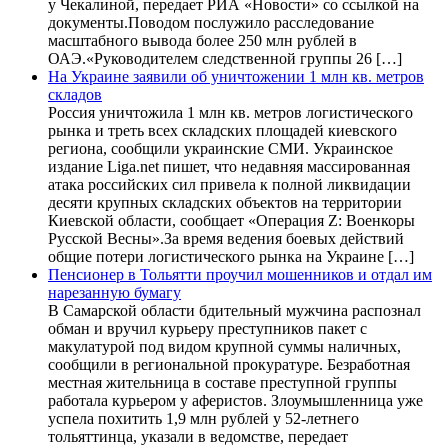
у Чекалиной, передает РИА «Новости» со ссылкой на
документы.Поводом послужило расследование
масштабного вывода более 250 млн рублей в
ОАЭ.«Руководителем следственной группы 26 […]
На Украине заявили об уничтожении 1 млн кв. метров
складов
Россия уничтожила 1 млн кв. метров логистического
рынка и треть всех складских площадей киевского
региона, сообщили украинские СМИ. Украинское
издание Liga.net пишет, что недавняя массированная
атака российских сил привела к полной ликвидации
десяти крупных складских объектов на территории
Киевской области, сообщает «Операция Z: Военкоры
Русской Весны».За время ведения боевых действий
общие потери логистического рынка на Украине […]
Пенсионер в Тольятти проучил мошенников и отдал им
нарезанную бумагу
В Самарской области бдительный мужчина распознал
обман и вручил курьеру преступников пакет с
макулатурой под видом крупной суммы наличных,
сообщили в региональной прокуратуре. Безработная
местная жительница в составе преступной группы
работала курьером у аферистов. Злоумышленница уже
успела похитить 1,9 млн рублей у 52-летнего
тольяттинца, указали в ведомстве, передает