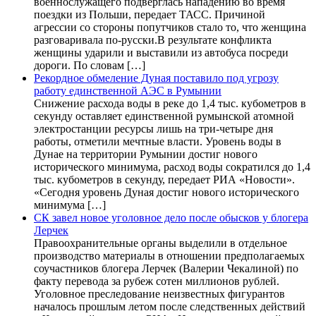
военнослужащего подверглась нападению во время
поездки из Польши, передает ТАСС. Причиной
агрессии со стороны попутчиков стало то, что женщина
разговаривала по-русски.В результате конфликта
женщины ударили и выставили из автобуса посреди
дороги. По словам […]
Рекордное обмеление Дуная поставило под угрозу
работу единственной АЭС в Румынии
Снижение расхода воды в реке до 1,4 тыс. кубометров в
секунду оставляет единственной румынской атомной
электростанции ресурсы лишь на три-четыре дня
работы, отметили мечтные власти. Уровень воды в
Дунае на территории Румынии достиг нового
исторического минимума, расход воды сократился до 1,4
тыс. кубометров в секунду, передает РИА «Новости».
«Сегодня уровень Дуная достиг нового исторического
минимума […]
СК завел новое уголовное дело после обысков у блогера
Лерчек
Правоохранительные органы выделили в отдельное
производство материалы в отношении предполагаемых
соучастников блогера Лерчек (Валерии Чекалиной) по
факту перевода за рубеж сотен миллионов рублей.
Уголовное преследование неизвестных фигурантов
началось прошлым летом после следственных действий