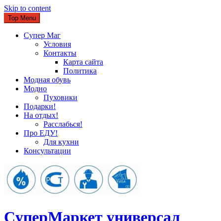
Skip to content
Top Menu
Супер Маг
Условия
Контакты
Карта сайта
Политика
Модная обувь
Модно
Пуховики
Подарки!
На отдых!
Расслабься!
Про ЕДУ!
Для кухни
Консультации
CуперМаркет универсал