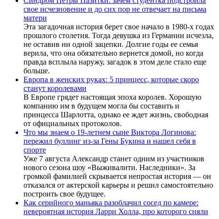
Синдром Петры Пазитки: зачем студентка подстроила
свое исчезновение и до сих пор не отвечает на письма
матери
Эта загадочная история берет свое начало в 1980-х годах
прошлого столетия. Тогда девушка из Германии исчезла,
не оставив ни одной зацепки. Долгие годы ее семья
верила, что она обязательно вернется домой, но когда
правда всплыла наружу, загадок в этом деле стало еще
больше.
Европа в женских руках: 5 принцесс, которые скоро
станут королевами
В Европе грядет настоящая эпоха королев. Хорошую
компанию им в будущем могла бы составить и
принцесса Шарлотта, однако ее ждет жизнь, свободная
от официальных протоколов.
Что мы знаем о 19-летнем сыне Виктора Логинова:
пережил буллинг из-за Гены Букина и нашел себя в
спорте
Уже 7 августа Александр станет одним из участников
нового сезона шоу «Выживалити. Наследники». За
громкой фамилией скрывается непростая история — он
отказался от актерской карьеры и решил самостоятельно
построить свое будущее.
Как серийного маньяка разоблачил сосед по камере:
невероятная история Ларри Холла, про которого сняли