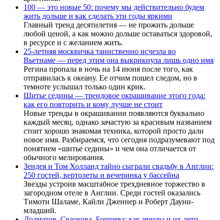
100 — это новые 50: почему мы действительно будем
жить дольше и как сделать эти годы яркими
Главный тренд десятилетия — не прожить дольше
любой ценой, а как можно дольше оставаться здоровой,
в ресурсе и с желанием жить.
25-летняя москвичка таинственно исчезла во
Вьетнаме — перед этим она выкрикнула лишь одно имя
Регина пропала в ночь на 14 июня после того, как
отправилась к океану. Ее отчим пошел следом, но в
темноте услышал только один крик.
Шитье седины — трендовое окрашивание этого года:
как его повторить и кому лучше не стоит
Новые тренды в окрашивании появляются буквально
каждый месяц, однако зачастую за красивым названием
стоит хорошо знакомая техника, которой просто дали
новое имя. Разбираемся, что сегодня подразумевают под
понятием «шитье седины» и чем она отличается от
обычного мелирования.
Зендея и Том Холланд тайно сыграли свадьбу в Англии:
250 гостей, вертолеты и вечеринка у бассейна
Звезды устроив масштабное трехдневное торжество в
загородном отеле в Англии. Среди гостей оказались
Тимоти Шаламе, Кайли Дженнер и Роберт Дауни-
младший.
Долматов, Седокова, Борщева: как звезды и их дети