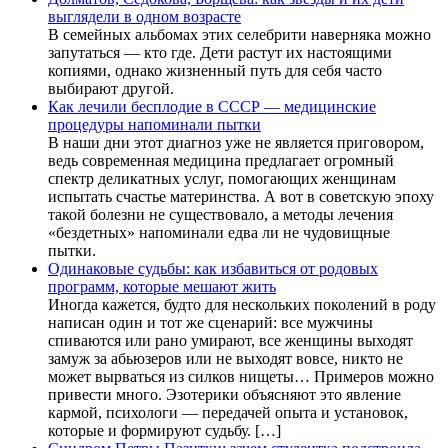
выглядели в одном возрасте
В семейных альбомах этих селебрити наверняка можно
запутаться — кто где. Дети растут их настоящими
копиями, однако жизненный путь для себя часто
выбирают другой.
Как лечили бесплодие в СССР — медицинские
процедуры напоминали пытки
В наши дни этот диагноз уже не является приговором,
ведь современная медицина предлагает огромный
спектр деликатных услуг, помогающих женщинам
испытать счастье материнства. А вот в советскую эпоху
такой болезни не существовало, а методы лечения
«бездетных» напоминали едва ли не чудовищные
пытки.
Одинаковые судьбы: как избавиться от родовых
программ, которые мешают жить
Иногда кажется, будто для нескольких поколений в роду
написан один и тот же сценарий: все мужчины
спиваются или рано умирают, все женщины выходят
замуж за абьюзеров или не выходят вовсе, никто не
может вырваться из силков нищеты… Примеров можно
привести много. Эзотерики объясняют это явление
кармой, психологи — передачей опыта и установок,
которые и формируют судьбу. […]