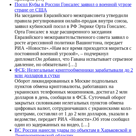
Посол Кубы в России Гонсалес заявил о военной угрозе
стране от США
На заседании Евразийского межправсовета утвердили
правила регулирования онлайн-продаж внутри союза,
заявил кубинский посол в РФ Энрике Орта Гонсалес.
Орта Гонсалес в ходе расширенного заседания
Евразийского межправительственного совета заявил о
росте агрессивной политики Вашингтона, передает
РИА «Новости».«Нам все время приходится мириться с
постоянной военной угрозой», – подчеркнул
дипломат.Он добавил, что Гавана испытывает серьезное
давление, но обязательно […]
ФСБ: Нелегальные криптообменники зарабатывали до 2
млн долларов в сутки
Оборот ликвидированных в Москве подпольных
пунктов обмена криптовалюты, работавших на
украинских телефонных мошенников, достигал 2 млн
долларов в день, сообщили в ФСБ. Суточный оборот
закрытых силовиками нелегальных пунктов обмена
цифровых валют, сотрудничавших с украинскими колл-
центрами, составлял от 1 до 2 млн долларов, указали в
ведомстве, передает РИА «Новости».Об этом сообщил
один из задержанных на видео, […]
ВС России нанесли удары по объектам в Харьковской и
Днепропетровской областях