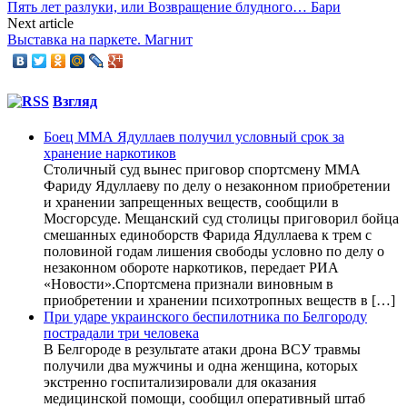
Пять лет разлуки, или Возвращение блудного… Бари
Next article
Выставка на паркете. Магнит
Взгляд
Боец ММА Ядуллаев получил условный срок за
хранение наркотиков
Столичный суд вынес приговор спортсмену ММА
Фариду Ядуллаеву по делу о незаконном приобретении
и хранении запрещенных веществ, сообщили в
Мосгорсуде. Мещанский суд столицы приговорил бойца
смешанных единоборств Фарида Ядуллаева к трем с
половиной годам лишения свободы условно по делу о
незаконном обороте наркотиков, передает РИА
«Новости».Спортсмена признали виновным в
приобретении и хранении психотропных веществ в […]
При ударе украинского беспилотника по Белгороду
пострадали три человека
В Белгороде в результате атаки дрона ВСУ травмы
получили два мужчины и одна женщина, которых
экстренно госпитализировали для оказания
медицинской помощи, сообщил оперативный штаб