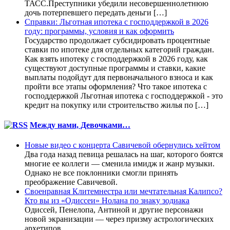
ТАСС.Преступники убедили несовершеннолетнюю
дочь потерпевшего передать деньги […]
Справки: Льготная ипотека с господдержкой в 2026
году: программы, условия и как оформить
Государство продолжает субсидировать процентные
ставки по ипотеке для отдельных категорий граждан.
Как взять ипотеку с господдержкой в 2026 году, как
существуют доступные программы и ставки, какие
выплаты подойдут для первоначального взноса и как
пройти все этапы оформления? Что такое ипотека с
господдержкой Льготная ипотека с господдержкой - это
кредит на покупку или строительство жилья по […]
Между нами, Девочками…
Новые видео с концерта Савичевой обернулись хейтом
Два года назад певица решалась на шаг, которого боятся
многие ее коллеги — сменила имидж и жанр музыки.
Однако не все поклонники смогли принять
преображение Савичевой.
Своенравная Клитемнестра или мечтательная Калипсо?
Кто вы из «Одиссеи» Нолана по знаку зодиака
Одиссей, Пенелопа, Антиной и другие персонажи
новой экранизации — через призму астрологических
архетипов.