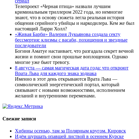
сериал
Телепроект «Черная птица» назвали лучшим
криминальным триллером 2022 года, но немногие
знают, что в основу сюжета легла реальная история
общения серийного убийцы и наркодилера. Кем же был
настоящий Ларри Холл?
«Живая Барби» Валерия Лукьянова создала секту
бессмертия: клизмы с васаби, похищения и звездные
последователи
Богиня Аматуе настаивает, что разгадала секрет вечной
жизни и помнит свои прошлые воплощения. Однако
многие уже бьют тревогу.
8 августа — самая магическая дата года: что откроют
Врата Льва для каждого знака зодиака
Именно в этот день открываются Врата Льва —
символический энергетический портал, который
связывают с новыми возможностями, исполнением
желаний и внутренними переменами.
Свежие записи
Хибины осенью, там за Полярным кругом. Кировск
Идём шуршать опавшей листвой в осеннем Курске