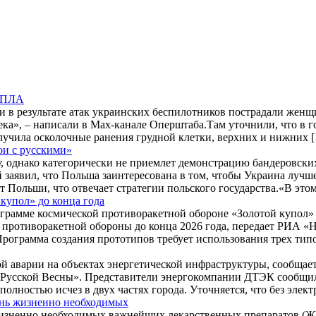
 БПЛА
и в результате атак украинских беспилотников пострадали жен
ека», – написали в Max-канале Оперштаба.Там уточнили, что в 
лучила осколочные ранения грудной клетки, верхних и нижних 
ои с русскими»
 однако категорически не приемлет демонстрацию бандеровских
заявил, что Польша заинтересована в том, чтобы Украина лучше
 Польши, что отвечает стратегии польского государства.«В это
купол» до конца года
грамме космической противоракетной обороне «Золотой купол» д
противоракетной обороны до конца 2026 года, передает РИА «Н
рограмма создания прототипов требует использования трех тип
зной аварии на объектах энергетической инфраструктуры, сообщ
ы Русской Весны». Представители энергокомпании ДТЭК сообщил
полностью исчез в двух частях города. Уточняется, что без эле
ень жизненно необходимых
изненно необходимых важнейших лекарственных препаратов (Ж