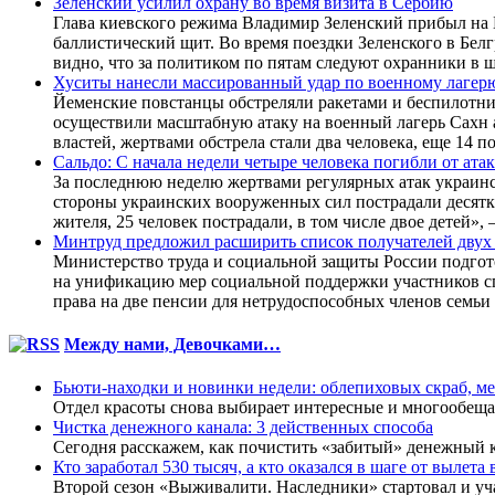
Зеленский усилил охрану во время визита в Сербию
Глава киевского режима Владимир Зеленский прибыл на 
баллистический щит. Во время поездки Зеленского в Бе
видно, что за политиком по пятам следуют охранники в 
Хуситы нанесли массированный удар по военному лагер
Йеменские повстанцы обстреляли ракетами и беспилотн
осуществили масштабную атаку на военный лагерь Сахн
властей, жертвами обстрела стали два человека, еще 14
Сальдо: С начала недели четыре человека погибли от ат
За последнюю неделю жертвами регулярных атак украинск
стороны украинских вооруженных сил пострадали десятк
жителя, 25 человек пострадали, в том числе двое детей», 
Минтруд предложил расширить список получателей двух
Министерство труда и социальной защиты России подгот
на унификацию мер социальной поддержки участников с
права на две пенсии для нетрудоспособных членов семь
Между нами, Девочками…
Бьюти-находки и новинки недели: облепиховых скраб, м
Отдел красоты снова выбирает интересные и многообеща
Чистка денежного канала: 3 действенных способа
Сегодня расскажем, как почистить «забитый» денежный 
Кто заработал 530 тысяч, а кто оказался в шаге от выле
Второй сезон «Выживалити. Наследники» стартовал и уча