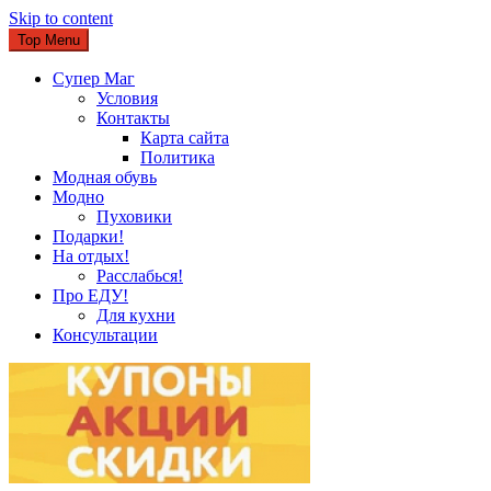
Skip to content
Top Menu
Супер Маг
Условия
Контакты
Карта сайта
Политика
Модная обувь
Модно
Пуховики
Подарки!
На отдых!
Расслабься!
Про ЕДУ!
Для кухни
Консультации