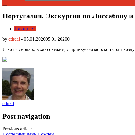
Португалия. Экскурсия по Лиссабону и
На отдых!
by
cdreal
-
05.01.2020
05.01.2020
0
И вот я снова вдыхаю свежий, с привкусом морской соли воздух
cdreal
Post navigation
Previous article
Последний день Помпеи