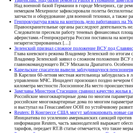
Tagesschau: Над базой ремонта Patriot в Германии замет
Над военной базой Германии в городе Мехерних, где рем
немецком Мехернихе зафиксировали полеты беспилотных л
запчасти и оборудование для военной техники, а также
Генпрокуратура взяла на контроль дело работавших на 
Правоохранительные органы расследуют деятельность не
Следователи пресекли работу теневых финансовых площа
аферистами.«Генпрокуратура России поставила на контро
незарегистрированных […]
Зеленский признал сложное положение ВСУ под Славян
Глава киевского режима Владимир Зеленский по итогам 
Владимир Зеленский заявил о сложном положении ВСУ п
главнокомандующего ВСУ Михаила Драпатого. Особенно 
Карельские спасатели вывели заблудившуюся пенсионерк
В Карелии 60-летняя местная жительница заблудилась в 
управлении МЧС. Инцидент произошел поздно вечером 6 а
километра местности Лососинное.На место происшествия
Замглавы Минстроя Стасишин сравнил качество жилья в
Российские многоквартирные дома по многим параметрам
российские многоквартирные дома по многим параметрам
и выступал на Генассамблее ООН по устойчивому развит
Reuters: В Конгрессе США могут заблокировать новые с
Инициатива по усилению американских санкций против М
информации Reuters, часть законодателей выражает об
тарифов, передает RT.В статье отмечается, что такие ме