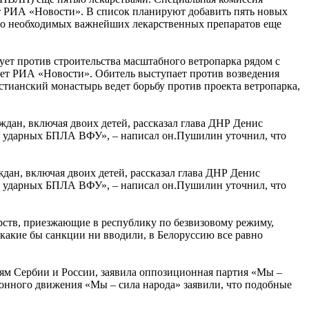
т РИА «Новости». В список планируют добавить пять новых
но необходимых важнейших лекарственных препаратов еще
ет против строительства масштабного ветропарка рядом с
ет РИА «Новости». Обитель выступает против возведения
стианский монастырь ведет борьбу против проекта ветропарка,
дан, включая двоих детей, рассказал глава ДНР Денис
ак ударных БПЛА ВФУ», – написал он.Пушилин уточнил, что
ан, включая двоих детей, рассказал глава ДНР Денис
ак ударных БПЛА ВФУ», – написал он.Пушилин уточнил, что
рств, приезжающие в республику по безвизовому режиму,
какие бы санкции ни вводили, в Белоруссию все равно
иям Сербии и России, заявила оппозиционная партия «Мы –
онного движения «Мы – сила народа» заявили, что подобные