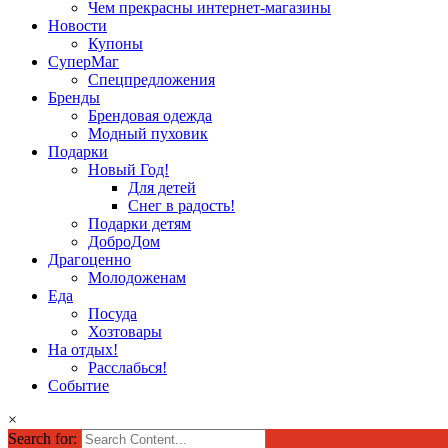
Чем прекрасны интернет-магазины
Новости
Купоны
СуперМаг
Спецпредложения
Бренды
Брендовая одежда
Модный пуховик
Подарки
Новый Год!
Для детей
Снег в радость!
Подарки детям
ДоброДом
Драгоценно
Молодоженам
Еда
Посуда
Хозтовары
На отдых!
Расслабься!
Событие
×
Search for: