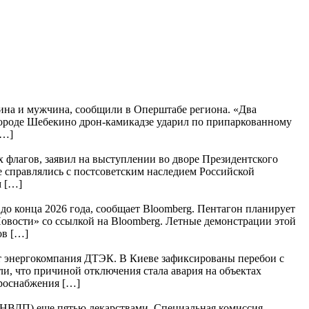
щина и мужчина, сообщили в Оперштабе региона. «Два
городе Шебекино дрон-камикадзе ударил по припаркованному
[…]
 флагов, заявил на выступлении во дворе Президентского
 справлялись с постсоветским наследием Российской
м […]
о конца 2026 года, сообщает Bloomberg. Пентагон планирует
овости» со ссылкой на Bloomberg. Летные демонстрации этой
ов […]
ает энергокомпания ДТЭК. В Киеве зафиксированы перебои с
и, что причиной отключения стала авария на объектах
ктроснабжения […]
НВЛП) еще пятью лекарствами. Специальная комиссия