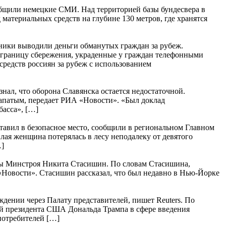
ообщили немецкие СМИ. Над территорией базы бундесвера в
атериальных средств на глубине 130 метров, где хранятся
ники выводили деньги обманутых граждан за рубеж.
 границу сбережения, украденные у граждан телефонными
средств россиян за рубеж с использованием
л, что оборона Славянска остается недостаточной.
апатым, передает РИА «Новости». «Был доклад
асса», […]
ставил в безопасное место, сообщили в региональном Главном
ая женщина потерялась в лесу неподалеку от девятого
…]
авы Минстроя Никита Стасишин. По словам Стасишина,
«Новости». Стасишин рассказал, что был недавно в Нью-Йорке
ении через Палату представителей, пишет Reuters. По
й президента США Дональда Трампа в сфере введения
 потребителей […]