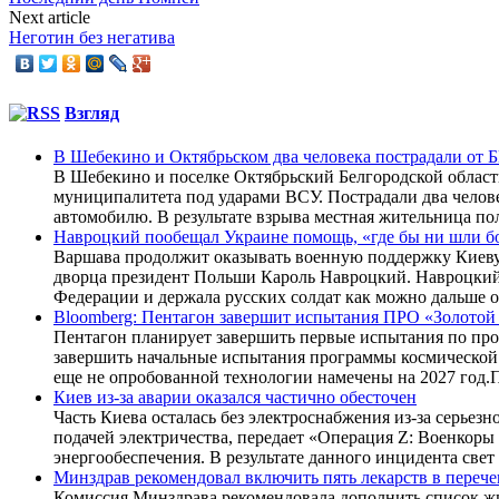
Next article
Неготин без негатива
Взгляд
В Шебекино и Октябрьском два человека пострадали от
В Шебекино и поселке Октябрьский Белгородской област
муниципалитета под ударами ВСУ. Пострадали два челов
автомобилю. В результате взрыва местная жительница по
Навроцкий пообещал Украине помощь, «где бы ни шли б
Варшава продолжит оказывать военную поддержку Киеву,
дворца президент Польши Кароль Навроцкий. Навроцкий 
Федерации и держала русских солдат как можно дальше от
Bloomberg: Пентагон завершит испытания ПРО «Золотой 
Пентагон планирует завершить первые испытания по про
завершить начальные испытания программы космической 
еще не опробованной технологии намечены на 2027 год.П
Киев из-за аварии оказался частично обесточен
Часть Киева осталась без электроснабжения из-за серье
подачей электричества, передает «Операция Z: Военкор
энергообеспечения. В результате данного инцидента свет 
Минздрав рекомендовал включить пять лекарств в переч
Комиссия Минздрава рекомендовала дополнить список ж