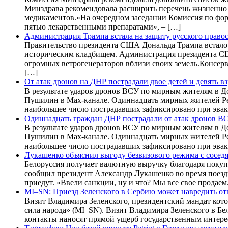
Минздрава рекомендовала расширить перечень жизненно
медикаментов.«На очередном заседании Комиссия по фо
пятью лекарственными препаратами», – […]
Администрация Трампа встала на защиту русского прав
Правительство президента США Дональда Трампа встало 
историческим кладбищем. Администрация президента СШ
огромных ветрогенераторов вблизи своих земель.Консерв
[…]
От атак дронов на ДНР пострадали двое детей и девять в
В результате ударов дронов ВСУ по мирным жителям в Д
Пушилин в Max-канале. Одиннадцать мирных жителей Рес
наибольшее число пострадавших зафиксировано при эвак
Одиннадцать граждан ДНР пострадали от атак дронов В
В результате ударов дронов ВСУ по мирным жителям в Д
Пушилин в Max-канале. Одиннадцать мирных жителей Рес
наибольшее число пострадавших зафиксировано при эвак
Лукашенко объяснил выгоду безвизового режима с сосед
Белоруссия получает валютную выручку благодаря покуп
сообщил президент Александр Лукашенко во время поездк
приедут. «Ввели санкции, ну и что? Мы все свое продаем
MI–SN: Приезд Зеленского в Сербию может навредить о
Визит Владимира Зеленского, президентский мандат кото
сила народа» (MI–SN). Визит Владимира Зеленского в Б
контакты наносят прямой ущерб государственным интере