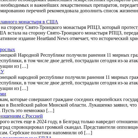
 необходимых и важнейших лекарственных препаратов, передае
рмированию перечней рекомендовала дополнить список жизнен
ославного монастыря в США
на сторону Свято-Троицкого монастыря РПЦЗ, который протесту
А встала на сторону Свято-Троицкого монастыря РПЦЗ, переда
ативное издание Heartland News отмечает, что исторический хри
зрослых
онецкой Народной Республике получили ранения 11 мирных граж
публики, в том числе двое детей, пострадали сегодня из-за ат
уации из […]
СУ
онецкой народной республике получили ранения 11 мирных гражд
публики, в том числе двое детей, пострадали сегодня из-за ат
уации из […]
ями
кам, которые совершают граждане соседних европейских госуда
и в Вилейский район Минской области. Лукашенко заявил, что 
. Пусть это немножко […]
тношениям с Россией
рого истек еще в 2024 году, в Белград только навредит отношен
елград спровоцировал громкий скандал. Представители оппозици
сам. Сербские политики напомнили об […]