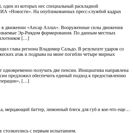
, один из которых нес специальный раскладной
 РИА «Новости». На опубликованных пресс-службой кадрах
ли в движении «Ансар Аллах». Вооруженные силы движения
рживаемые Эр-Риядом формирования. По данным местных
пилотников […]
щил глава региона Владимир Сальдо. В результате ударов со
ажеских атак и подрыва на мине погибли четыре мирных
т одновременно получать две пенсии. Инициатива направлена
сии предложил обеспечить единый подход к предоставлению
перации», […]
а, мерцающий баттер, лимонный блеск для губ и кое-что еще…
зу столкнулись с первым испытанием.