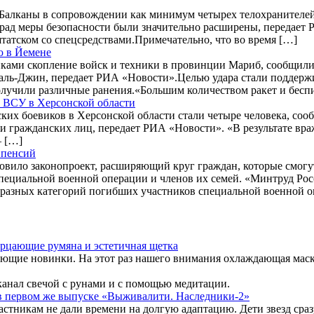
Балканы в сопровождении как минимум четырех телохранителей
лград меры безопасности были значительно расширены, передает
штатском со спецсредствами.Примечательно, что во время […]
ю в Йемене
иками скопление войск и техники в провинции Мариб, сообщи
 аль-Джин, передает РИА «Новости».Целью удара стали подде
 получили различные ранения.«Большим количеством ракет и бес
ак ВСУ в Херсонской области
их боевиков в Херсонской области стали четыре человека, сооб
и гражданских лиц, передает РИА «Новости». «В результате вр
– […]
 пенсий
овило законопроект, расширяющий круг граждан, которые смогу
пециальной военной операции и членов их семей. «Минтруд Рос
и разных категорий погибших участников специальной военной о
ерцающие румяна и эстетичная щетка
ющие новинки. На этот раз нашего внимания охлаждающая маск
канал свечой с рунами и с помощью медитации.
та в первом же выпуске «Выживалити. Наследники-2»
стникам не дали времени на долгую адаптацию. Дети звезд сра