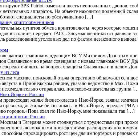
или подозрительные БПЛА
онтируют ЗРК Patriot, заметили шесть неопознанных дронов, с
етательных аппаратов. На объекте находится подземный склад м
 работают специалисты по обслуживанию […]
Украину криптообменников
легальных пунктов обмена криптовалюты, через которые мошен
док в столице, передает ТАСС. Злоумышленники отправляли за
ль расследование уголовных дел по фактам незаконного вывода 
ском
совещания с главнокомандующим ВСУ Михаилом Драпатым призна
од Славянском во время совещания с новым главкомом ВСУ Др
сосредоточились на вопросах защиты Славянска и в целом Донб
у из леса
лесном массиве, поисковый отряд оперативно обнаружил ее и до
вгуста в Прионежском районе, указало ведомство в Max. Пожил
 незамедлительно отправилась поисково-спасательная группа [
 Нью-Йорке и России
 превосходят жилье бизнес-класса в Нью-Йорке, заявил замгл
 превосходят жилье бизнес-класса в Нью-Йорке, передает РИА 
ию городов.«Пока ехал по Нью-Йорку, мне показывали так […]
анкции против России
осквы и Тегерана может столкнуться с трудностями при прохожд
еспокоенность возможными последствиями расширения полномочи
ры способны спровоцировать рост цен для импортеров и рядовых