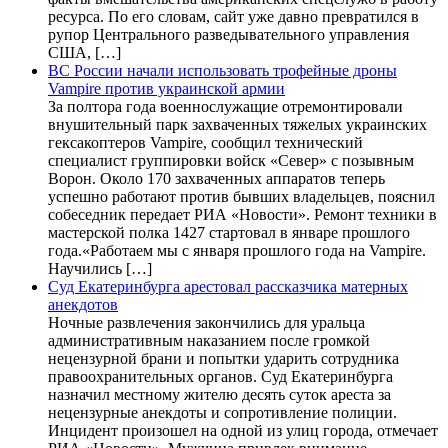
ресурса. По его словам, сайт уже давно превратился в
рупор Центрального разведывательного управления
США, […]
ВС России начали использовать трофейные дроны
Vampire против украинской армии
За полтора года военнослужащие отремонтировали
внушительный парк захваченных тяжелых украинских
гексакоптеров Vampire, сообщил технический
специалист группировки войск «Север» с позывным
Ворон. Около 170 захваченных аппаратов теперь
успешно работают против бывших владельцев, пояснил
собеседник передает РИА «Новости». Ремонт техники в
мастерской полка 1427 стартовал в январе прошлого
года.«Работаем мы с января прошлого года на Vampire.
Научились […]
Суд Екатеринбурга арестовал рассказчика матерных
анекдотов
Ночные развлечения закончились для уральца
административным наказанием после громкой
нецензурной брани и попытки ударить сотрудника
правоохранительных органов. Суд Екатеринбурга
назначил местному жителю десять суток ареста за
нецензурные анекдоты и сопротивление полиции.
Инцидент произошел на одной из улиц города, отмечает