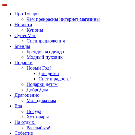
Про Товары
Чем прекрасны интернет-магазины
Новости
Купоны
СуперМаг
Спецпредложения
Бренды
Брендовая одежда
Модный пуховик
Подарки
Новый Год!
Для детей
Снег в радость!
Подарки детям
ДоброДом
Драгоценно
Молодоженам
Еда
Посуда
Хозтовары
На отдых!
Расслабься!
Событие