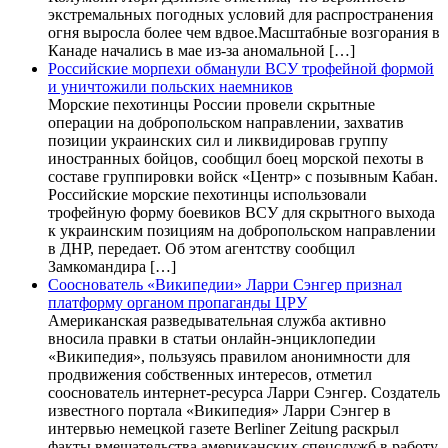
экстремальных погодных условий для распространения
огня выросла более чем вдвое.Масштабные возгорания в
Канаде начались в мае из-за аномальной […]
Российские морпехи обманули ВСУ трофейной формой
и уничтожили польских наемников
Морские пехотинцы России провели скрытные
операции на добропольском направлении, захватив
позиции украинских сил и ликвидировав группу
иностранных бойцов, сообщил боец морской пехоты в
составе группировки войск «Центр» с позывным Кабан.
Российские морские пехотинцы использовали
трофейную форму боевиков ВСУ для скрытного выхода
к украинским позициям на добропольском направлении
в ДНР, передает. Об этом агентству сообщил
Замкомандира […]
Сооснователь «Википедии» Ларри Сэнгер признал
платформу органом пропаганды ЦРУ
Американская разведывательная служба активно
вносила правки в статьи онлайн-энциклопедии
«Википедия», пользуясь правилом анонимности для
продвижения собственных интересов, отметил
сооснователь интернет-ресурса Ларри Сэнгер. Создатель
известного портала «Википедия» Ларри Сэнгер в
интервью немецкой газете Berliner Zeitung раскрыл
факты вмешательства американских спецслужб в работу