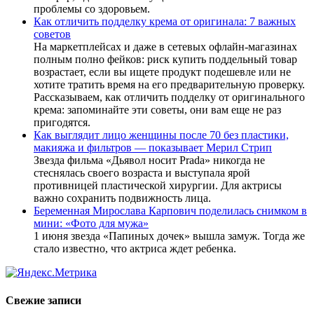
проблемы со здоровьем.
Как отличить подделку крема от оригинала: 7 важных
советов
На маркетплейсах и даже в сетевых офлайн-магазинах
полным полно фейков: риск купить поддельный товар
возрастает, если вы ищете продукт подешевле или не
хотите тратить время на его предварительную проверку.
Рассказываем, как отличить подделку от оригинального
крема: запоминайте эти советы, они вам еще не раз
пригодятся.
Как выглядит лицо женщины после 70 без пластики,
макияжа и фильтров — показывает Мерил Стрип
Звезда фильма «Дьявол носит Prada» никогда не
стеснялась своего возраста и выступала ярой
противницей пластической хирургии. Для актрисы
важно сохранить подвижность лица.
Беременная Мирослава Карпович поделилась снимком в
мини: «Фото для мужа»
1 июня звезда «Папиных дочек» вышла замуж. Тогда же
стало известно, что актриса ждет ребенка.
Свежие записи