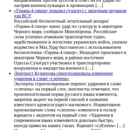
направлениях против хуситов в ответ на их удары по
лагерям военнослужащих в провинциях […]
«Герань-4 сикер» поразил сухогруз с западным оружием
для ВСУ
Российский беспилотный летательный аппарат
«Герань-4 сикер» нанес удар по сухогрузу в акватории
Черного моря, сообщило Минобороны. Российские
силы успешно атаковали транспортное судно,
задействованное в логистике украинских войск, указало
ведомство в Max.Удар был нанесен с использованием
беспилотника «Герань-4 сикер». Инцидент произошел в
акватории Черного моря, в районе восточнее
Одессы.Сухогруз участвовал в транспортировке
вооружения и имущества военного […]
Лингвист Кузнецова спрогнозировала изменение
ударения в слове «слепень»
Эксперты спрогнозировали перенос ударения в слове
«слепень» на первый слог, лингвисты отмечают, что
произносительная норма русского языка изменится,
закрепив акцент на первой гласной в названии
известного кровососущего насекомого. Нормативное
произношение слова «слепень» изменится в пользу
варианта с акцентом на первый слог. «Ударения в
современном языке изменяются довольно быстро,
иногда прямо на наших глазах. Вариант «слЕпень» […]