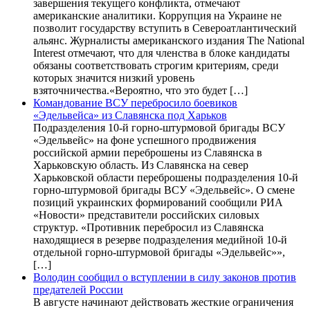
завершения текущего конфликта, отмечают
американские аналитики. Коррупция на Украине не
позволит государству вступить в Североатлантический
альянс. Журналисты американского издания The National
Interest отмечают, что для членства в блоке кандидаты
обязаны соответствовать строгим критериям, среди
которых значится низкий уровень
взяточничества.«Вероятно, что это будет […]
Командование ВСУ перебросило боевиков
«Эдельвейса» из Славянска под Харьков
Подразделения 10-й горно-штурмовой бригады ВСУ
«Эдельвейс» на фоне успешного продвижения
российской армии переброшены из Славянска в
Харьковскую область. Из Славянска на север
Харьковской области переброшены подразделения 10-й
горно-штурмовой бригады ВСУ «Эдельвейс». О смене
позиций украинских формирований сообщили РИА
«Новости» представители российских силовых
структур. «Противник перебросил из Славянска
находящиеся в резерве подразделения медийной 10-й
отдельной горно-штурмовой бригады «Эдельвейс»»,
[…]
Володин сообщил о вступлении в силу законов против
предателей России
В августе начинают действовать жесткие ограничения