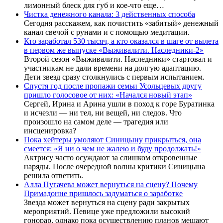
лимонный блеск для губ и кое-что еще…
Чистка денежного канала: 3 действенных способа
Сегодня расскажем, как почистить «забитый» денежный
канал свечой с рунами и с помощью медитации.
Кто заработал 530 тысяч, а кто оказался в шаге от вылета
в первом же выпуске «Выживалити. Наследники-2»
Второй сезон «Выживалити. Наследники» стартовал и
участникам не дали времени на долгую адаптацию.
Дети звезд сразу столкнулись с первым испытанием.
Спустя год после пропажи семьи Усольцевых другу
пришло голосовое от них: «Начался новый этап»
Сергей, Ирина и Арина ушли в поход к горе Буратинка
и исчезли — ни тел, ни вещей, ни следов. Что
произошло на самом деле — трагедия или
инсценировка?
Пока хейтеры умоляют Синицыну прикрыться, она
смеется: «Я ни о чем не жалею и буду продолжать!»
Актрису часто осуждают за слишком откровенные
наряды. После очередной волны критики Синицына
решила ответить.
Алла Пугачева может вернуться на сцену? Почему
Примадонне пришлось задуматься о заработке
Звезда может вернуться на сцену ради закрытых
мероприятий. Певице уже предложили высокий
гонорар, однако пока осуществлению планов мешают