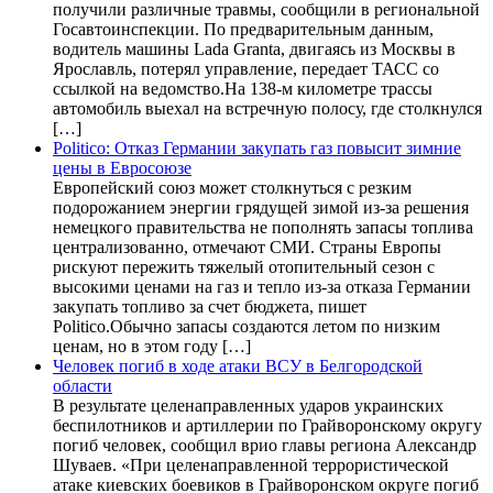
получили различные травмы, сообщили в региональной
Госавтоинспекции. По предварительным данным,
водитель машины Lada Granta, двигаясь из Москвы в
Ярославль, потерял управление, передает ТАСС со
ссылкой на ведомство.На 138-м километре трассы
автомобиль выехал на встречную полосу, где столкнулся
[…]
Politico: Отказ Германии закупать газ повысит зимние
цены в Евросоюзе
Европейский союз может столкнуться с резким
подорожанием энергии грядущей зимой из-за решения
немецкого правительства не пополнять запасы топлива
централизованно, отмечают СМИ. Страны Европы
рискуют пережить тяжелый отопительный сезон с
высокими ценами на газ и тепло из-за отказа Германии
закупать топливо за счет бюджета, пишет
Politico.Обычно запасы создаются летом по низким
ценам, но в этом году […]
Человек погиб в ходе атаки ВСУ в Белгородской
области
В результате целенаправленных ударов украинских
беспилотников и артиллерии по Грайворонскому округу
погиб человек, сообщил врио главы региона Александр
Шуваев. «При целенаправленной террористической
атаке киевских боевиков в Грайворонском округе погиб