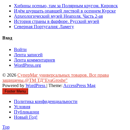
Хибины осенью, там за Полярным кругом. Кировск
Идём шуршать опавшей листвой в осеннем Курске
Археологический музей Неаполя. Часть 2-ая
История страны в фарфоре. Русский музей
Северная Португалия: Ламегу
Вход
Войти
Лента записей
Лента комментариев
WordPress.org
© 2026
СуперМаг универсальных товаров. Все права
защищены.@ТМ ТД"EvaGroshe"
Powered by
WordPress
| Theme:
AccessPress Mag
Footer Menu
Политика конфиденциальности
Условия
Публикации
Новый Год!
Top