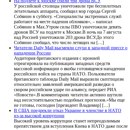
На подлете к Москве сбили три дрона ВСУ
У российской столицы уничтожили три беспилотных
летательных аппарата, сообщил мэр города Сергей
Собянин в субботу. «Специалисты экстренных служб
работают на месте падения обломков», – написал
Собянин в Max.Утром силы ПВО уничтожили девять
дронов ВСУ на подлете к Москве.В ночь на 7 августа
над Россией уничтожили 203 дрона ВСУ.До этого
Собянин сообщал, что число летящих на […]
Читатели Daily Mail высмеяли слухи в западной прессе о
нападении России
Аудитория британского издания с иронией
отреагировала на публикации западных средств
массовой информации о якобы готовящемся нападении
российских войск на страны НАТО. Пользователи
британского таблоида Daily Mail выразили скептицизм
относительно заявлений американской разведки о
скором российском ударе по альянсу, передает РИА
«Новости».В комментариях читатели активно шутили
над несостоятельностью подобных прогнозов.«Мы еще
не готовы, господин [президент Владимир] […]
В США предрекли отказ Украине в членстве в НАТО
из-за высокой коррупции
Высокий уровень коррупции станет непреодолимым
препятствием для вступления Киева в НАТО даже после