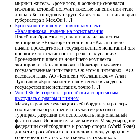
мирный житель. Кроме того, в больнице скончался
мужчина, который получил тяжелые ранения при атаке
дрона в Белгородском округе 3 августа», – написал врио
губернатора в Max.Он […]
Бронежилет и шлем из нового комплекта
«Калашникова» вывели на госиспытания
Новейшие бронежилет, шлем и другие элементы
экипировки «Новатор» от концерна «Калашников»
начали проходить этап государственных испытаний для
оценки их эффективности в реальных условиях.
Бронежилет и шлем из новейшего комплекта
экипировки «Калашникова» «Новатор» выходят на
государственные испытания. Об этом в интервью ТАСС
рассказал глава АО «Концерн «Калашников»» Алан
Лушников.«Бронежилет и шлем сейчас выходят на
государственные испытания, точно […]
World Skate разрешила российским спортсменам
выступать с флагом и гимном
Международная федерация скейтбординга и роллер-
спорта сняла ограничения на участие россиян в
турнирах, разрешив им использовать национальный
флаг и гимн. Исполнительный комитет Международной
федерации скейтбординга и роллер-спорта (World Skate)
допустил российских спортсменов к международным
соревнованиям с государственной символикой,