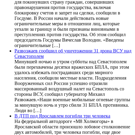
для покинувших страну граждан, совершивших
правонарушения против государства, включая
блокировку счетов и запрет на сделки, сообщили в
Госдуме. В России начали действовать новые
ограничительные меры в отношении лиц, которые
уехали за границу и были признаны виновными в
преступлениях против государства. Об этом сообщил
председатель Госдумы Вячеслав Володин. «Введены
ограничительные […]
Развозжаев сообщил об уничтожении 31 дрона ВСУ над
Севастополем
Минувшей ночью и утром субботы над Севастополем
были перехвачены десятки вражеских БПЛА, при этом
удалось избежать пострадавших среди мирного
населения, сообщили местные власти. Подразделения
Вооруженных сил России успешно отразили
массированный воздушный налет на Севастополь со
стороны ВСУ, сообщил губернатор Михаил
Развожаев.«Наши военные мобильные огневые группы
за минувшую ночь и утро сбили 31 БПЛА противника.
Люди во […]
В ДТП под Ярославлем погибли три человека
На федеральной автодороге «М8 Холмогоры» в
Ярославской области произошло лобовое столкновение
двух автомобилей, три человека погибли, еще двое