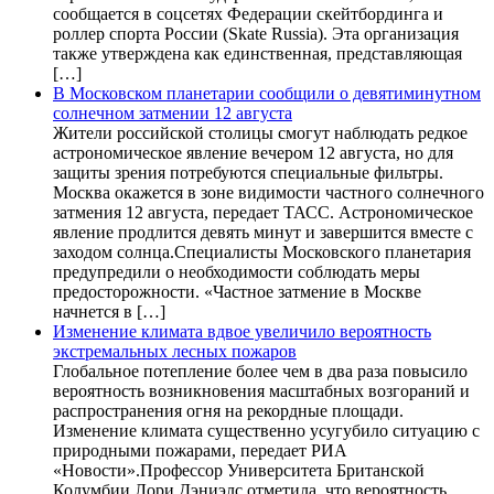
сообщается в соцсетях Федерации скейтбординга и
роллер спорта России (Skate Russia). Эта организация
также утверждена как единственная, представляющая
[…]
В Московском планетарии сообщили о девятиминутном
солнечном затмении 12 августа
Жители российской столицы смогут наблюдать редкое
астрономическое явление вечером 12 августа, но для
защиты зрения потребуются специальные фильтры.
Москва окажется в зоне видимости частного солнечного
затмения 12 августа, передает ТАСС. Астрономическое
явление продлится девять минут и завершится вместе с
заходом солнца.Специалисты Московского планетария
предупредили о необходимости соблюдать меры
предосторожности. «Частное затмение в Москве
начнется в […]
Изменение климата вдвое увеличило вероятность
экстремальных лесных пожаров
Глобальное потепление более чем в два раза повысило
вероятность возникновения масштабных возгораний и
распространения огня на рекордные площади.
Изменение климата существенно усугубило ситуацию с
природными пожарами, передает РИА
«Новости».Профессор Университета Британской
Колумбии Лори Дэниэлс отметила, что вероятность