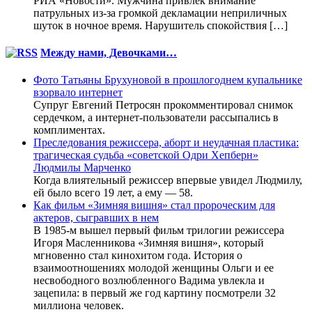
РИА «Новости». Мужчина привлек внимание
патрульных из-за громкой декламации неприличных
шуток в ночное время. Нарушитель спокойствия […]
Между нами, Девочками…
Фото Татьяны Брухуновой в прошлогоднем купальнике
взорвало интернет
Супруг Евгений Петросян прокомментировал снимок
сердечком, а интернет-пользователи рассыпались в
комплиментах.
Преследования режиссера, аборт и неудачная пластика:
трагическая судьба «советской Одри Хепберн»
Людмилы Марченко
Когда влиятельный режиссер впервые увидел Людмилу,
ей было всего 19 лет, а ему — 58.
Как фильм «Зимняя вишня» стал пророческим для
актеров, сыгравших в нем
В 1985-м вышел первый фильм трилогии режиссера
Игоря Масленникова «Зимняя вишня», который
мгновенно стал кинохитом года. История о
взаимоотношениях молодой женщины Ольги и ее
несвободного возлюбленного Вадима увлекла и
зацепила: в первый же год картину посмотрели 32
миллиона человек.