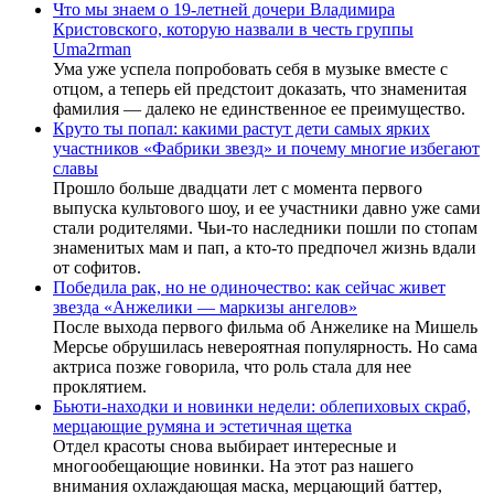
Что мы знаем о 19-летней дочери Владимира
Кристовского, которую назвали в честь группы
Uma2rman
Ума уже успела попробовать себя в музыке вместе с
отцом, а теперь ей предстоит доказать, что знаменитая
фамилия — далеко не единственное ее преимущество.
Круто ты попал: какими растут дети самых ярких
участников «Фабрики звезд» и почему многие избегают
славы
Прошло больше двадцати лет с момента первого
выпуска культового шоу, и ее участники давно уже сами
стали родителями. Чьи-то наследники пошли по стопам
знаменитых мам и пап, а кто-то предпочел жизнь вдали
от софитов.
Победила рак, но не одиночество: как сейчас живет
звезда «Анжелики — маркизы ангелов»
После выхода первого фильма об Анжелике на Мишель
Мерсье обрушилась невероятная популярность. Но сама
актриса позже говорила, что роль стала для нее
проклятием.
Бьюти-находки и новинки недели: облепиховых скраб,
мерцающие румяна и эстетичная щетка
Отдел красоты снова выбирает интересные и
многообещающие новинки. На этот раз нашего
внимания охлаждающая маска, мерцающий баттер,