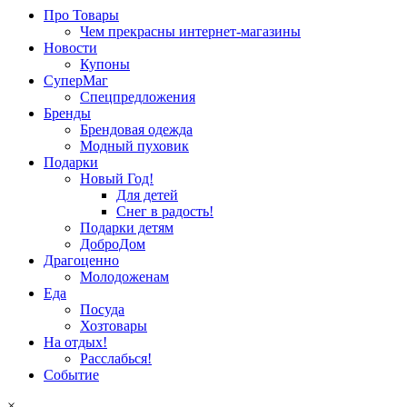
Про Товары
Чем прекрасны интернет-магазины
Новости
Купоны
СуперМаг
Спецпредложения
Бренды
Брендовая одежда
Модный пуховик
Подарки
Новый Год!
Для детей
Снег в радость!
Подарки детям
ДоброДом
Драгоценно
Молодоженам
Еда
Посуда
Хозтовары
На отдых!
Расслабься!
Событие
×