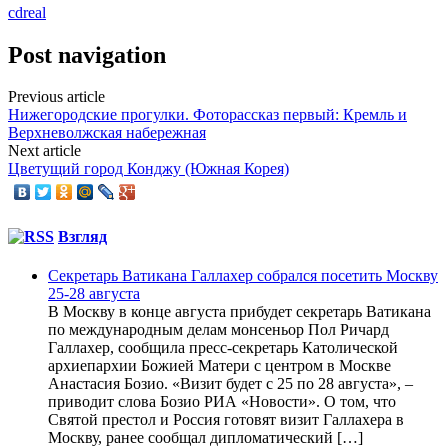
cdreal
Post navigation
Previous article
Нижегородские прогулки. Фоторассказ первый: Кремль и
Верхневолжская набережная
Next article
Цветущий город Конджу (Южная Корея)
Взгляд
Секретарь Ватикана Галлахер собрался посетить Москву
25-28 августа
В Москву в конце августа прибудет секретарь Ватикана
по международным делам монсеньор Пол Ричард
Галлахер, сообщила пресс-секретарь Католической
архиепархии Божией Матери с центром в Москве
Анастасия Бозио. «Визит будет с 25 по 28 августа», –
приводит слова Бозио РИА «Новости». О том, что
Святой престол и Россия готовят визит Галлахера в
Москву, ранее сообщал дипломатический […]