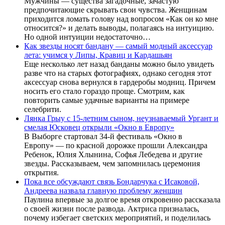
Мужчины — существа загадочные, зачастую
предпочитающие скрывать свои чувства. Женщинам
приходится ломать голову над вопросом «Как он ко мне
относится?» и делать выводы, полагаясь на интуицию.
Но одной интуиции недостаточно…
Как звезды носят бандану — самый модный аксессуар
лета: учимся у Липы, Кравиц и Кардашьян
Еще несколько лет назад банданы можно было увидеть
разве что на старых фотографиях, однако сегодня этот
аксессуар снова вернулся в гардеробы модниц. Причем
носить его стало гораздо проще. Смотрим, как
повторить самые удачные варианты на примере
селебрити.
Лянка Грыу с 15-летним сыном, неузнаваемый Ургант и
смелая Юсковец открыли «Окно в Европу»
В Выборге стартовал 34-й фестиваль «Окно в
Европу» — по красной дорожке прошли Александра
Ребенок, Юлия Хлынина, Софья Лебедева и другие
звезды. Рассказываем, чем запомнилась церемония
открытия.
Пока все обсуждают связь Бондарчука с Исаковой,
Андреева назвала главную проблему женщин
Паулина впервые за долгое время откровенно рассказала
о своей жизни после развода. Актриса призналась,
почему избегает светских мероприятий, и поделилась