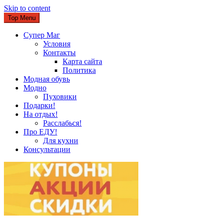
Skip to content
Top Menu
Супер Маг
Условия
Контакты
Карта сайта
Политика
Модная обувь
Модно
Пуховики
Подарки!
На отдых!
Расслабься!
Про ЕДУ!
Для кухни
Консультации