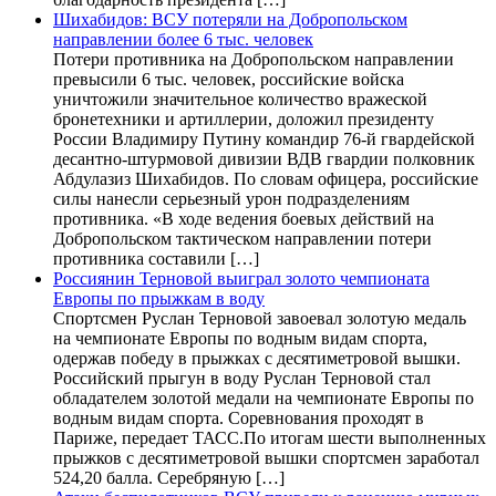
Шихабидов: ВСУ потеряли на Добропольском
направлении более 6 тыс. человек
Потери противника на Добропольском направлении
превысили 6 тыс. человек, российские войска
уничтожили значительное количество вражеской
бронетехники и артиллерии, доложил президенту
России Владимиру Путину командир 76-й гвардейской
десантно-штурмовой дивизии ВДВ гвардии полковник
Абдулазиз Шихабидов. По словам офицера, российские
силы нанесли серьезный урон подразделениям
противника. «В ходе ведения боевых действий на
Добропольском тактическом направлении потери
противника составили […]
Россиянин Терновой выиграл золото чемпионата
Европы по прыжкам в воду
Спортсмен Руслан Терновой завоевал золотую медаль
на чемпионате Европы по водным видам спорта,
одержав победу в прыжках с десятиметровой вышки.
Российский прыгун в воду Руслан Терновой стал
обладателем золотой медали на чемпионате Европы по
водным видам спорта. Соревнования проходят в
Париже, передает ТАСС.По итогам шести выполненных
прыжков с десятиметровой вышки спортсмен заработал
524,20 балла. Серебряную […]