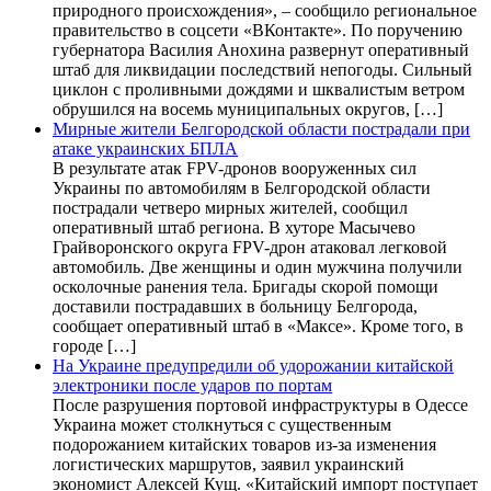
природного происхождения», – сообщило региональное
правительство в соцсети «ВКонтакте». По поручению
губернатора Василия Анохина развернут оперативный
штаб для ликвидации последствий непогоды. Сильный
циклон с проливными дождями и шквалистым ветром
обрушился на восемь муниципальных округов, […]
Мирные жители Белгородской области пострадали при
атаке украинских БПЛА
В результате атак FPV-дронов вооруженных сил
Украины по автомобилям в Белгородской области
пострадали четверо мирных жителей, сообщил
оперативный штаб региона. В хуторе Масычево
Грайворонского округа FPV-дрон атаковал легковой
автомобиль. Две женщины и один мужчина получили
осколочные ранения тела. Бригады скорой помощи
доставили пострадавших в больницу Белгорода,
сообщает оперативный штаб в «Максе». Кроме того, в
городе […]
На Украине предупредили об удорожании китайской
электроники после ударов по портам
После разрушения портовой инфраструктуры в Одессе
Украина может столкнуться с существенным
подорожанием китайских товаров из-за изменения
логистических маршрутов, заявил украинский
экономист Алексей Кущ. «Китайский импорт поступает