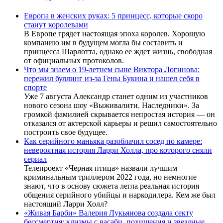
Европа в женских руках: 5 принцесс, которые скоро
станут королевами
В Европе грядет настоящая эпоха королев. Хорошую
компанию им в будущем могла бы составить и
принцесса Шарлотта, однако ее ждет жизнь, свободная
от официальных протоколов.
Что мы знаем о 19-летнем сыне Виктора Логинова:
пережил буллинг из-за Гены Букина и нашел себя в
спорте
Уже 7 августа Александр станет одним из участников
нового сезона шоу «Выживалити. Наследники». За
громкой фамилией скрывается непростая история — он
отказался от актерской карьеры и решил самостоятельно
построить свое будущее.
Как серийного маньяка разоблачил сосед по камере:
невероятная история Ларри Холла, про которого сняли
сериал
Телепроект «Черная птица» назвали лучшим
криминальным триллером 2022 года, но немногие
знают, что в основу сюжета легла реальная история
общения серийного убийцы и наркодилера. Кем же был
настоящий Ларри Холл?
«Живая Барби» Валерия Лукьянова создала секту
бессмертия: клизмы с васаби, похищения и звездные