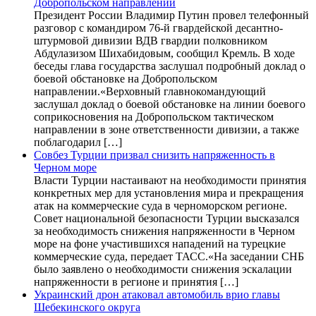
Добропольском направлении
Президент России Владимир Путин провел телефонный
разговор с командиром 76-й гвардейской десантно-
штурмовой дивизии ВДВ гвардии полковником
Абдулазизом Шихабидовым, сообщил Кремль. В ходе
беседы глава государства заслушал подробный доклад о
боевой обстановке на Добропольском
направлении.«Верховный главнокомандующий
заслушал доклад о боевой обстановке на линии боевого
соприкосновения на Добропольском тактическом
направлении в зоне ответственности дивизии, а также
поблагодарил […]
Совбез Турции призвал снизить напряженность в
Черном море
Власти Турции настаивают на необходимости принятия
конкретных мер для установления мира и прекращения
атак на коммерческие суда в черноморском регионе.
Совет национальной безопасности Турции высказался
за необходимость снижения напряженности в Черном
море на фоне участившихся нападений на турецкие
коммерческие суда, передает ТАСС.«На заседании СНБ
было заявлено о необходимости снижения эскалации
напряженности в регионе и принятия […]
Украинский дрон атаковал автомобиль врио главы
Шебекинского округа