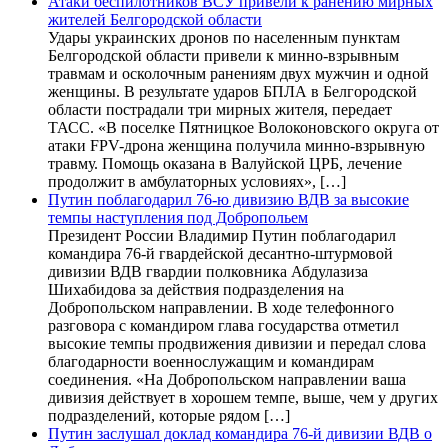
Атаки беспилотников ВСУ привели к ранению мирных
жителей Белгородской области
Удары украинских дронов по населенным пунктам
Белгородской области привели к минно-взрывным
травмам и осколочным ранениям двух мужчин и одной
женщины. В результате ударов БПЛА в Белгородской
области пострадали три мирных жителя, передает
ТАСС. «В поселке Пятницкое Волоконовского округа от
атаки FPV-дрона женщина получила минно-взрывную
травму. Помощь оказана в Валуйской ЦРБ, лечение
продолжит в амбулаторных условиях», […]
Путин поблагодарил 76-ю дивизию ВДВ за высокие
темпы наступления под Добропольем
Президент России Владимир Путин поблагодарил
командира 76-й гвардейской десантно-штурмовой
дивизии ВДВ гвардии полковника Абдулазиза
Шихабидова за действия подразделения на
Добропольском направлении. В ходе телефонного
разговора с командиром глава государства отметил
высокие темпы продвижения дивизии и передал слова
благодарности военнослужащим и командирам
соединения. «На Добропольском направлении ваша
дивизия действует в хорошем темпе, выше, чем у других
подразделений, которые рядом […]
Путин заслушал доклад командира 76-й дивизии ВДВ о