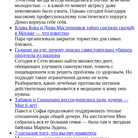
молодостью — в какой-то момент актрису даже
невозможно было узнать. Однако сегодня благодаря
высокому профессионализму пластического хирурга
Дениз вернула себе себя.
Клава Кока и Дима Масленников тайно сыграли свадьбу
в Москве — что известно
Пара организовала закрытое торжество для самых
близких.
Гадание на еде: почему опасно самостоятельно убирать
продукты из рациона
Сегодня в Сети можно найти множество диет,
обещающих улучшить самочувствие, помочь с
пищеварением или решить проблемы со здоровьем. Но
подходят такие ограничения далеко не всем.
Разбираемся, какие лечебные протоколы питания
действительно применяются в медицине и кому они
нужны.
Табаков и Синицына воссоединились ради дочери —
Мие 6 лет!
Павел и Софья продолжают поддерживать теплые
отношения ради общей дочери. На шестилетии Мии
собралась вся ее большая семья — была там и звездная
бабушка Марина Зудина.
7 сигналов того, что вы ему нравитесь