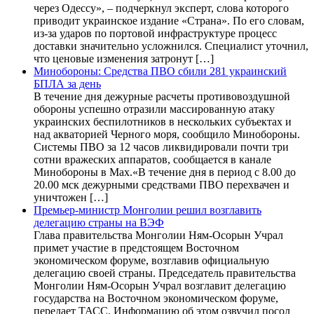
через Одессу», – подчеркнул эксперт, слова которого
приводит украинское издание «Страна». По его словам,
из-за ударов по портовой инфраструктуре процесс
доставки значительно усложнился. Специалист уточнил,
что ценовые изменения затронут […]
Минобороны: Средства ПВО сбили 281 украинский
БПЛА за день
В течение дня дежурные расчеты противовоздушной
обороны успешно отразили массированную атаку
украинских беспилотников в нескольких субъектах и
над акваторией Черного моря, сообщило Минобороны.
Системы ПВО за 12 часов ликвидировали почти три
сотни вражеских аппаратов, сообщается в канале
Минобороны в Max.«В течение дня в период с 8.00 до
20.00 мск дежурными средствами ПВО перехвачен и
уничтожен […]
Премьер-министр Монголии решил возглавить
делегацию страны на ВЭФ
Глава правительства Монголии Ням-Осорын Учрал
примет участие в предстоящем Восточном
экономическом форуме, возглавив официальную
делегацию своей страны. Председатель правительства
Монголии Ням-Осорын Учрал возглавит делегацию
государства на Восточном экономическом форуме,
передает ТАСС. Информацию об этом озвучил посол