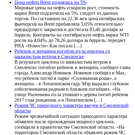
Цена нефти Brent поднялась на 5%
Мировые цены на нефть ускорили рост, стоимость
марки Brent подскочила на 5%, следует из данных
торгов. По состоянию на 22.36 мск цена октябрьских
фьючерсов на Brent прибавляла 5,05% относительно
предыдущего закрытия и достигала 83,46 доллара за
баррель. Контракты на сентябрьскую нефть марки WTI
росли на 4,04%, до 78,26 доллара за баррель, передает
РИА «Новости».Как писала […]
Ребенок и женщина погибли из-за циклона со
шквалистым ветром в Смоленске
В результате циклона со шквалистым ветром в
Смоленске погибли ребенок и женщина, сообщил глава
города Александр Новиков. Новиков сообщил в Мах,
что ребенок погиб в парке «Соловьиная роща», а
женщина – в Лопатинском саду. Мэр выразил глубокие
соболезнования родным и близким погибших. «На
улице Рыленкова из-за упавшего дерева погиб ребенок
2017 года рождения, а в Лопатинском […]
Режим ЧС природного характера введен в Смоленской
области
Режим чрезвычайной ситуации природного характера
объявлен после прохождения мощного циклона,
сообщили в правительстве Смоленской области. «На
территории Смоленской области объявлен режим ЧС