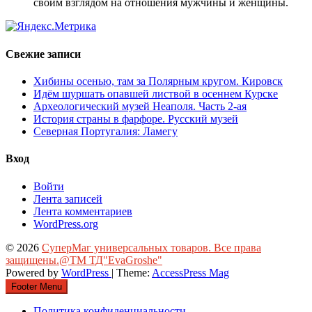
своим взглядом на отношения мужчины и женщины.
Свежие записи
Хибины осенью, там за Полярным кругом. Кировск
Идём шуршать опавшей листвой в осеннем Курске
Археологический музей Неаполя. Часть 2-ая
История страны в фарфоре. Русский музей
Северная Португалия: Ламегу
Вход
Войти
Лента записей
Лента комментариев
WordPress.org
© 2026
СуперМаг универсальных товаров. Все права
защищены.@ТМ ТД"EvaGroshe"
Powered by
WordPress
| Theme:
AccessPress Mag
Footer Menu
Политика конфиденциальности