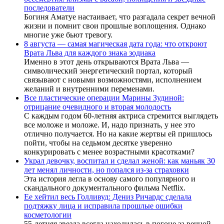
последователи
Богиня Аматуе настаивает, что разгадала секрет вечной
жизни и помнит свои прошлые воплощения. Однако
многие уже бьют тревогу.
8 августа — самая магическая дата года: что откроют
Врата Льва для каждого знака зодиака
Именно в этот день открываются Врата Льва —
символический энергетический портал, который
связывают с новыми возможностями, исполнением
желаний и внутренними переменами.
Все пластические операции Марины Зудиной:
отрицание очевидного и вторая молодость
С каждым годом 60-летняя актриса стремится выглядеть
все моложе и моложе. И, надо признать, у нее это
отлично получается. Но на какие жертвы ей пришлось
пойти, чтобы на седьмом десятке уверенно
конкурировать с менее возрастными красотками?
Украл девочку, воспитал и сделал женой: как маньяк 30
лет менял личности, но попался из-за страховки
Эта история легла в основу самого популярного и
скандального документального фильма Netflix.
Ее хейтил весь Голливуд: Дениз Ричардс сделала
подтяжку лица и исправила прошлые ошибки
косметологии
55-летняя звезда всегда находилась в погоне за вечной