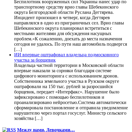
Беспилотник вооруженных сил Украины нанес удар по
транспортному средству врио главы Шебекинского
округа Белгородской области Руслана Дегтярева.
Инцидент произошел в четверг, когда Дегтярев
направлялся в одно из приграничных сел. Врио главы
Шебекинского округа планировал встретиться с
местными жителями для обсуждения насущных
проблем.«К сожалению, доехать до места назначения
сегодня не удалось. По пути наш автомобиль подвергся
[…]
ИИ впервые оштрафовал владельца подмосковного
участка за борщевик
Владельца частной территории в Московской области
впервые наказали за сорняки благодаря системе
цифрового мониторинга с использованием дронов.
Собственника земельного участка в Рузском округе
оштрафовали на 150 тыс. рублей за разросшийся
борщевик, передает «Интерфакс». Нарушение было
зафиксировано с помощью беспилотников и
проанализировано нейросетью.Система автоматически
сформировала постановление и отправила уведомление
нарушителю через портал госуслуг. Министр сельского
хозяйства […]
Между нами, Девочками…