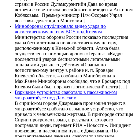
страны в России Дуламсурэнгийн Дава во время
встречи с советником российского президента Антоном
Кобяковым.«Премьер-министр Ням-Осорын Учрал
возглавит делегацию Монголии […]
Минобороны опубликовало видео удара по
логистическому центру ВСУ под Киевом
Министерство обороны России показало последствия
удара беспилотников по логистическому центру,
расположенному в Киевской области. Атака была
осуществлена с помощью дронов «Герань». «Кадры
последствий ударов беспилотными летательными
аппаратами дальнего действия «Герань» по
логистическому центру в районе н. п. Бровары
Киевской области», – сообщило Минобороны в
Max.Ранее Минобороны сообщало, что в Броварах под
Киевом были был поражен логистический центр […]
Взрывное устройство сработало в пассажирском
микроавтобусе под Дамаском
В сирийском городе Джарамана произошел теракт: в
микроавтобусе сработало взрывное устройство, что
привело к человеческим жертвам. В пригороде столицы
Сирии прогремел взрыв, в результате которого
пострадали люди, передает РИА «Новости». Инцидент
произошел в населенном пункте Джарамана.«По
предварительным данным, сработало взрывное