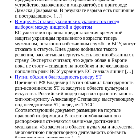
устройство, заложенное в микроавтобус в пригороде
Дамаска Джарамана. В результате взрыва есть погибшие
и пострадавшие», […]
В мире: ЕС ставит украинских уклонистов перед
выбором между нищетой и фронтом
ЕС ужесточил правила предоставления временной
защиты украинцам призывного возраста: теперь
мужчинам, незаконно избежавшим службы в ВСУ, могут
отказать в статусе. Киев давно добивался такого
решения, рассчитывая вернуть часть военнообязанных в
страну. Эксперты считают, что ждать облав в Европе
пока не стоит – сидящих на пособиях и не желающих
пополнять ряды ВСУ украинцев ЕС сначала лишит […]
Путин объявил благодарность рэперу ST
Президент РФ Владимир Путин объявил благодарность
рэп-исполнителю ST за заслуги в области культуры и
искусства. Российский лидер выразил признательность
хип-хоп-артисту Александру Степанову, выступающему
под псевдонимом ST, передает ТАСС.
Соответствующий документ размещен на портале
правовой информации.В тексте опубликованного
распоряжения отмечаются значимые достижения
музыканта. «За заслуги в области культуры и искусства,
многолетнюю плодотворную деятельность объявить
благодарность президента […]