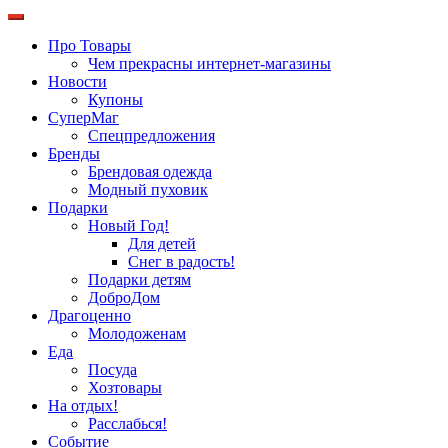
Про Товары
Чем прекрасны интернет-магазины
Новости
Купоны
СуперМаг
Спецпредложения
Бренды
Брендовая одежда
Модный пуховик
Подарки
Новый Год!
Для детей
Снег в радость!
Подарки детям
ДоброДом
Драгоценно
Молодоженам
Еда
Посуда
Хозтовары
На отдых!
Расслабься!
Событие