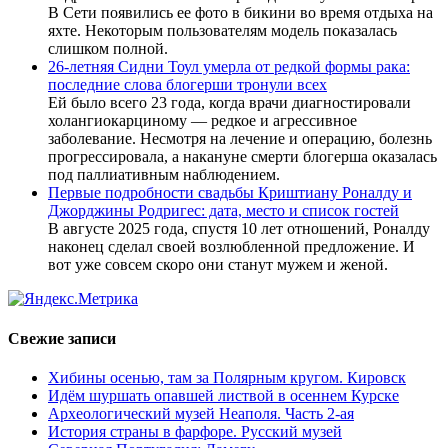
В Сети появились ее фото в бикини во время отдыха на
яхте. Некоторым пользователям модель показалась
слишком полной.
26-летняя Сидни Тоул умерла от редкой формы рака:
последние слова блогерши тронули всех
Ей было всего 23 года, когда врачи диагностировали
холангиокарциному — редкое и агрессивное
заболевание. Несмотря на лечение и операцию, болезнь
прогрессировала, а накануне смерти блогерша оказалась
под паллиативным наблюдением.
Первые подробности свадьбы Криштиану Роналду и
Джорджины Родригес: дата, место и список гостей
В августе 2025 года, спустя 10 лет отношений, Роналду
наконец сделал своей возлюбленной предложение. И
вот уже совсем скоро они станут мужем и женой.
Свежие записи
Хибины осенью, там за Полярным кругом. Кировск
Идём шуршать опавшей листвой в осеннем Курске
Археологический музей Неаполя. Часть 2-ая
История страны в фарфоре. Русский музей