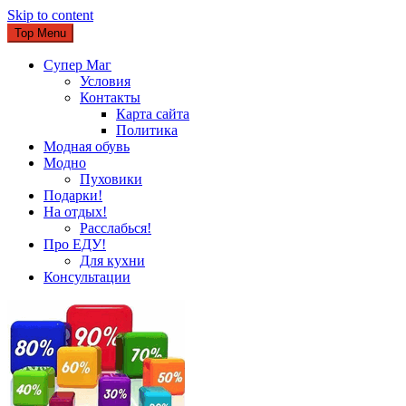
Skip to content
Top Menu
Супер Маг
Условия
Контакты
Карта сайта
Политика
Модная обувь
Модно
Пуховики
Подарки!
На отдых!
Расслабься!
Про ЕДУ!
Для кухни
Консультации