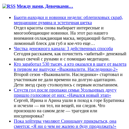
Между нами, Девочками…
Бьюти-находки и новинки недели: облепиховых скраб,
мерцающие румяна и эстетичная щетка
Отдел красоты снова выбирает интересные и
многообещающие новинки. На этот раз нашего
внимания охлаждающая маска, мерцающий баттер,
лимонный блеск для губ и кое-что еще…
Чистка денежного канала: 3 действенных способа
Сегодня расскажем, как почистить «забитый» денежный
канал свечой с рунами и с помощью медитации.
Кто заработал 530 тысяч, а кто оказался в шаге от вылета
в первом же выпуске «Выживалити. Наследники-2»
Второй сезон «Выживалити. Наследники» стартовал и
участникам не дали времени на долгую адаптацию.
Дети звезд сразу столкнулись с первым испытанием.
Спустя год после пропажи семьи Усольцевых другу
пришло голосовое от них: «Начался новый этап»
Сергей, Ирина и Арина ушли в поход к горе Буратинка
и исчезли — ни тел, ни вещей, ни следов. Что
произошло на самом деле — трагедия или
инсценировка?
Пока хейтеры умоляют Синицыну прикрыться, она
смеется: «Я ни о чем не жалею и буду продолжать!»