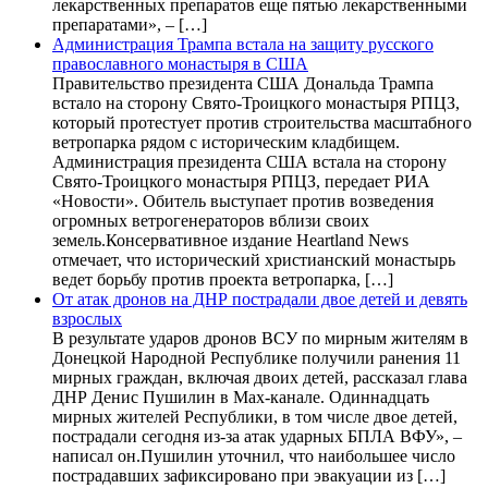
лекарственных препаратов еще пятью лекарственными
препаратами», – […]
Администрация Трампа встала на защиту русского
православного монастыря в США
Правительство президента США Дональда Трампа
встало на сторону Свято-Троицкого монастыря РПЦЗ,
который протестует против строительства масштабного
ветропарка рядом с историческим кладбищем.
Администрация президента США встала на сторону
Свято-Троицкого монастыря РПЦЗ, передает РИА
«Новости». Обитель выступает против возведения
огромных ветрогенераторов вблизи своих
земель.Консервативное издание Heartland News
отмечает, что исторический христианский монастырь
ведет борьбу против проекта ветропарка, […]
От атак дронов на ДНР пострадали двое детей и девять
взрослых
В результате ударов дронов ВСУ по мирным жителям в
Донецкой Народной Республике получили ранения 11
мирных граждан, включая двоих детей, рассказал глава
ДНР Денис Пушилин в Max-канале. Одиннадцать
мирных жителей Республики, в том числе двое детей,
пострадали сегодня из-за атак ударных БПЛА ВФУ», –
написал он.Пушилин уточнил, что наибольшее число
пострадавших зафиксировано при эвакуации из […]