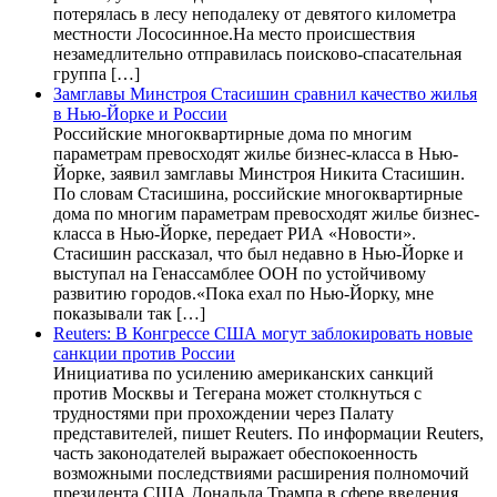
потерялась в лесу неподалеку от девятого километра
местности Лососинное.На место происшествия
незамедлительно отправилась поисково-спасательная
группа […]
Замглавы Минстроя Стасишин сравнил качество жилья
в Нью-Йорке и России
Российские многоквартирные дома по многим
параметрам превосходят жилье бизнес-класса в Нью-
Йорке, заявил замглавы Минстроя Никита Стасишин.
По словам Стасишина, российские многоквартирные
дома по многим параметрам превосходят жилье бизнес-
класса в Нью-Йорке, передает РИА «Новости».
Стасишин рассказал, что был недавно в Нью-Йорке и
выступал на Генассамблее ООН по устойчивому
развитию городов.«Пока ехал по Нью-Йорку, мне
показывали так […]
Reuters: В Конгрессе США могут заблокировать новые
санкции против России
Инициатива по усилению американских санкций
против Москвы и Тегерана может столкнуться с
трудностями при прохождении через Палату
представителей, пишет Reuters. По информации Reuters,
часть законодателей выражает обеспокоенность
возможными последствиями расширения полномочий
президента США Дональда Трампа в сфере введения