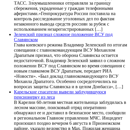
ТАСС. Злоумышленники отправляли за границу
сбережения, украденные у граждан телефонными
аферистами.«Генпрокуратура России поставила на
контроль расследование уголовных дел по фактам
незаконного вывода средств россиян за рубеж с
использованием незарегистрированных […]
Зеленский признал сложное положение ВСУ под
Славянском
Глава киевского режима Владимир Зеленский по итогам
совещания с главнокомандующим ВСУ Михаилом
Драпатым признал, что оборона Славянска остается
недостаточной. Владимир Зеленский заявил о сложном
положении ВСУ под Славянском во время совещания с
новым главкомом ВСУ Драпатым, передает РИА
«Новости». «Был доклад главнокомандующего ВСУ
Михаила Драпатого. Особенно сосредоточились на
вопросах защиты Славянска и в целом Донбасса», […]
Карельские спасатели вывели заблудившуюся
пенсионерку из леса
В Карелии 60-летняя местная жительница заблудилась в
лесном массиве, поисковый отряд оперативно
обнаружил ее и доставил в безопасное место, сообщили
в региональном Главном управлении МЧС. Инцидент
произошел поздно вечером 6 августа в Прионежском
районе, указало ведомство в Max. Пожилая женщина