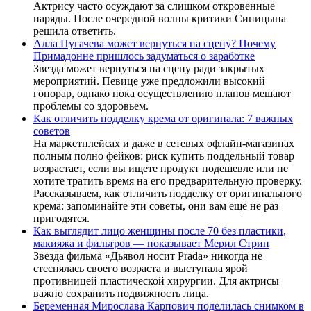
Актрису часто осуждают за слишком откровенные
наряды. После очередной волны критики Синицына
решила ответить.
Алла Пугачева может вернуться на сцену? Почему
Примадонне пришлось задуматься о заработке
Звезда может вернуться на сцену ради закрытых
мероприятий. Певице уже предложили высокий
гонорар, однако пока осуществлению планов мешают
проблемы со здоровьем.
Как отличить подделку крема от оригинала: 7 важных
советов
На маркетплейсах и даже в сетевых офлайн-магазинах
полным полно фейков: риск купить поддельный товар
возрастает, если вы ищете продукт подешевле или не
хотите тратить время на его предварительную проверку.
Рассказываем, как отличить подделку от оригинального
крема: запоминайте эти советы, они вам еще не раз
пригодятся.
Как выглядит лицо женщины после 70 без пластики,
макияжа и фильтров — показывает Мерил Стрип
Звезда фильма «Дьявол носит Prada» никогда не
стеснялась своего возраста и выступала ярой
противницей пластической хирургии. Для актрисы
важно сохранить подвижность лица.
Беременная Мирослава Карпович поделилась снимком в