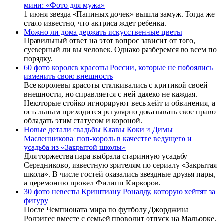
мини: «Фото для мужа»
1 июня звезда «Папиных дочек» вышла замуж. Тогда же
стало известно, что актриса ждет ребенка.
Можно ли дома держать искусственные цветы
Правильный ответ на этот вопрос зависит от того,
суеверный ли вы человек. Однако разберемся во всем по
порядку.
60 фото королев красоты России, которые не побоялись
изменить свою внешность
Все королевы красоты сталкивались с критикой своей
внешности, но справляется с ней далеко не каждая.
Некоторые стойко игнорируют весь хейт и обвинения, а
остальным приходится регулярно доказывать свое право
обладать этим статусом и короной.
Новые детали свадьбы Клавы Коки и Димы
Масленникова: поп-король в качестве ведущего и
усадьба из «Закрытой школы»
Для торжества пара выбрала старинную усадьбу
Середниково, известную зрителям по сериалу «Закрытая
школа». В числе гостей оказались звездные друзья пары,
а церемонию провел Филипп Киркоров.
30 фото невесты Криштиану Роналду, которую хейтят за
фигуру
После Чемпионата мира по футболу Джорджина
Родригес вместе с семьей проводит отпуск на Мальорке.