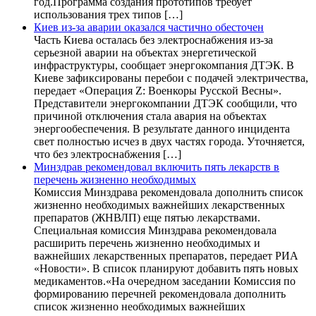
год.Программа создания прототипов требует
использования трех типов […]
Киев из-за аварии оказался частично обесточен
Часть Киева осталась без электроснабжения из-за
серьезной аварии на объектах энергетической
инфраструктуры, сообщает энергокомпания ДТЭК. В
Киеве зафиксированы перебои с подачей электричества,
передает «Операция Z: Военкоры Русской Весны».
Представители энергокомпании ДТЭК сообщили, что
причиной отключения стала авария на объектах
энергообеспечения. В результате данного инцидента
свет полностью исчез в двух частях города. Уточняется,
что без электроснабжения […]
Минздрав рекомендовал включить пять лекарств в
перечень жизненно необходимых
Комиссия Минздрава рекомендовала дополнить список
жизненно необходимых важнейших лекарственных
препаратов (ЖНВЛП) еще пятью лекарствами.
Специальная комиссия Минздрава рекомендовала
расширить перечень жизненно необходимых и
важнейших лекарственных препаратов, передает РИА
«Новости». В список планируют добавить пять новых
медикаментов.«На очередном заседании Комиссия по
формированию перечней рекомендовала дополнить
список жизненно необходимых важнейших