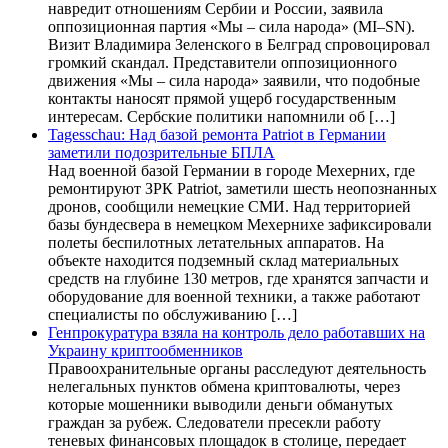
навредит отношениям Сербии и России, заявила
оппозиционная партия «Мы – сила народа» (MI–SN).
Визит Владимира Зеленского в Белград спровоцировал
громкий скандал. Представители оппозиционного
движения «Мы – сила народа» заявили, что подобные
контакты наносят прямой ущерб государственным
интересам. Сербские политики напомнили об […]
Tagesschau: Над базой ремонта Patriot в Германии
заметили подозрительные БПЛА
Над военной базой Германии в городе Мехерних, где
ремонтируют ЗРК Patriot, заметили шесть неопознанных
дронов, сообщили немецкие СМИ. Над территорией
базы бундесвера в немецком Мехернихе зафиксировали
полеты беспилотных летательных аппаратов. На
объекте находится подземный склад материальных
средств на глубине 130 метров, где хранятся запчасти и
оборудование для военной техники, а также работают
специалисты по обслуживанию […]
Генпрокуратура взяла на контроль дело работавших на
Украину криптообменников
Правоохранительные органы расследуют деятельность
нелегальных пунктов обмена криптовалюты, через
которые мошенники выводили деньги обманутых
граждан за рубеж. Следователи пресекли работу
теневых финансовых площадок в столице, передает