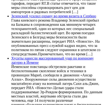
тарифов, передает RT.В статье отмечается, что такие
меры способны спровоцировать рост цен для
импортеров и рядовых потребителей […]
Зеленский усилил охрану во время визита в Сербию
Глава киевского режима Владимир Зеленский прибыл
на Балканы в сопровождении как минимум четырех
телохранителей, один из которых нес специальный
раскладной баллистический щит. Во время поездки
Зеленского в Белград меры безопасности были
значительно расширены, передает РИА «Новости». На
опубликованных пресс-службой кадрах видно, что за
политиком по пятам следуют охранники в штатском со
спецсредствами.Примечательно, что во время […]
Хуситы нанесли массированный удар по военному
лагерю в Йемене
Йеменские повстанцы обстреляли ракетами и
беспилотниками скопление войск и техники в
провинции Мариб, сообщили в движении «Ансар
Аллах». Вооруженные силы движения осуществили
масштабную атаку на военный лагерь Сахн аль-Джин,
передает РИА «Новости».Целью удара стали
поддерживаемые Эр-Риядом формирования. По данным
местных властей, жертвами обстрела стали два
человека, еще 14 получили различные
ранения.«Большим количеством ракет и беспилотников