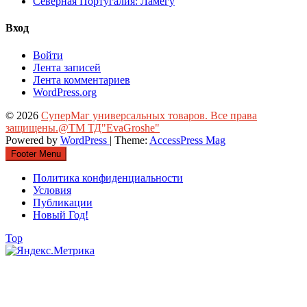
Северная Португалия: Ламегу
Вход
Войти
Лента записей
Лента комментариев
WordPress.org
© 2026
СуперМаг универсальных товаров. Все права
защищены.@ТМ ТД"EvaGroshe"
Powered by
WordPress
| Theme:
AccessPress Mag
Footer Menu
Политика конфиденциальности
Условия
Публикации
Новый Год!
Top