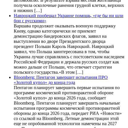
автомобилю. В результате взрыва местная жительница
получила осколочные ранения грудной клетки, верхних
и нижних […]
Навроцкий пообещал Украине помощь, «где бы ни шли
бои с русскими»
Варшава продолжит оказывать военную поддержку
Киеву, однако категорически не приемлет
демонстрацию бандеровских флагов, заявил на
выступлении во дворе Президентского дворца
президент Польши Кароль Навроцкий. Навроцкий
заявил, что Польша заинтересована в том, чтобы
Украина лучше справлялись с постсоветским наследием
Российской Федерации и держала русских солдат как
можно дальше от Польши, что отвечает стратегии
польского государства.«В этом […]
Bloomberg: Пентагон завершит испытания ПРО
«Золотой купол» до конца года
Пентагон планирует завершить первые испытания по
программе космической противоракетной обороне
«Золотой купол» до конца 2026 года, сообщает
Bloomberg. Пентагон планирует завершить начальные
испытания программы космической противоракетной
обороны до конца 2026 года, передает РИА «Новости»
со ссылкой на Bloomberg. Летные демонстрации этой
еще не опробованной технологии намечены на 2027