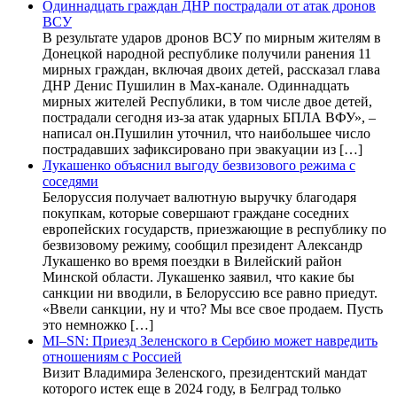
Одиннадцать граждан ДНР пострадали от атак дронов
ВСУ
В результате ударов дронов ВСУ по мирным жителям в
Донецкой народной республике получили ранения 11
мирных граждан, включая двоих детей, рассказал глава
ДНР Денис Пушилин в Max-канале. Одиннадцать
мирных жителей Республики, в том числе двое детей,
пострадали сегодня из-за атак ударных БПЛА ВФУ», –
написал он.Пушилин уточнил, что наибольшее число
пострадавших зафиксировано при эвакуации из […]
Лукашенко объяснил выгоду безвизового режима с
соседями
Белоруссия получает валютную выручку благодаря
покупкам, которые совершают граждане соседних
европейских государств, приезжающие в республику по
безвизовому режиму, сообщил президент Александр
Лукашенко во время поездки в Вилейский район
Минской области. Лукашенко заявил, что какие бы
санкции ни вводили, в Белоруссию все равно приедут.
«Ввели санкции, ну и что? Мы все свое продаем. Пусть
это немножко […]
MI–SN: Приезд Зеленского в Сербию может навредить
отношениям с Россией
Визит Владимира Зеленского, президентский мандат
которого истек еще в 2024 году, в Белград только